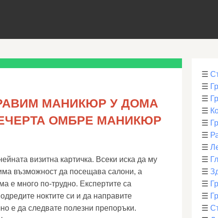
☰
С
☰
Г
☰
Г
ПРАВИМ МАНИКЮР У ДОМА
☰
К
ЕЧЕРТА ОМБРЕ МАНИКЮР
☰
Г
☰
Р
☰
Л
ейната визитна картичка. Всеки иска да му
☰
Г
 има възможност да посещава салони, а
☰
З
ма е много по-трудно. Експертите са
☰
Гр
 подредите ноктите си и да направите
☰
Гр
но е да следвате полезни препоръки.
☰
С