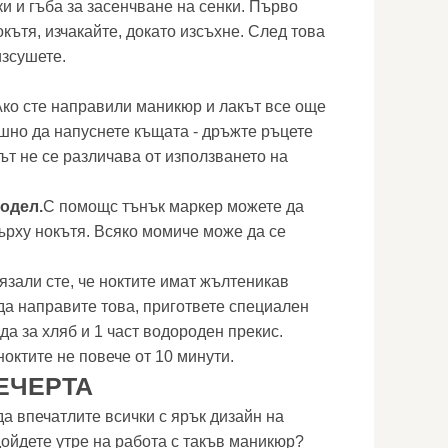
ки и гъба за засенчване на сенки. Първо
кътя, изчакайте, докато изсъхне. След това
изсушете.
Ако сте направили маникюр и лакът все още
ешно да напуснете къщата - дръжте ръцете
ът не се различава от използването на
одел.
С помощс тънък маркер можете да
ърху нокътя. Всяко момиче може да се
язали сте, че ноктите имат жълтеникав
а да направите това, пригответе специален
ода за хляб и 1 част водороден прекис.
октите не повече от 10 минути.
ЕЧЕРТА
да впечатлите всички с ярък дизайн на
дойдете утре на работа с такъв маникюр?