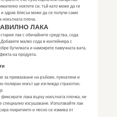
имателно ноктите си, тъй като може да ги
 и здрав блясък може да се получи само
а нокътната плоча.
РАВИЛНО ЛАКА
стария лак с обичайните средства, сода
 Добавете малко сода в контейнера с
обре бутилката и намокрете памучната вата.
фекта на продукта.
ти
е за премахване на ръбове, пукнатини и
о полиран нокът ще изглежда страхотно.
юр
 фиксирате лака върху нокътната плочка, не
е специално изсушаване. Използвайте лак
сира покритието и лесно се измива от