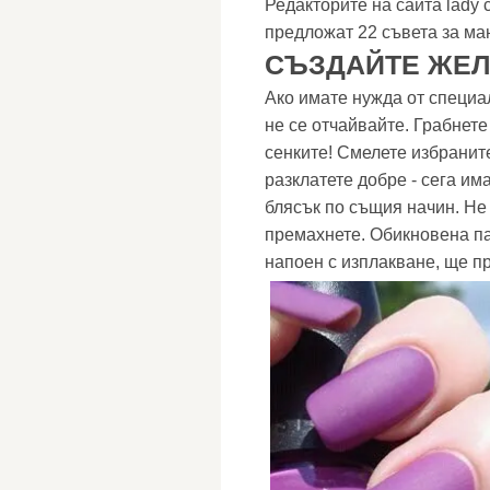
Редакторите на сайта lady 
предложат 22 съвета за ма
СЪЗДАЙТЕ ЖЕЛ
Ако имате нужда от специал
не се отчайвайте. Грабнете
сенките! Смелете избраните
разклатете добре - сега им
блясък по същия начин. Не 
премахнете. Обикновена па
напоен с изплакване, ще п