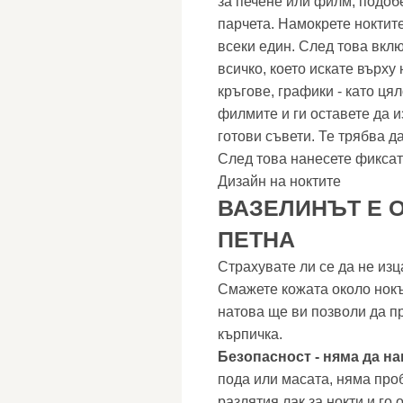
за печене или филм, подоб
парчета. Намокрете ноктите
всеки един. След това вкл
всичко, което искате върху 
кръгове, графики - като ця
филмите и ги оставете да 
готови съвети. Те трябва д
След това нанесете фиксат
Дизайн на ноктите
ВАЗЕЛИНЪТ Е 
ПЕТНА
Страхувате ли се да не из
Смажете кожата около нокъ
натова ще ви позволи да п
кърпичка.
Безопасност - няма да на
пода или масата, няма про
разлятия лак за нокти и го