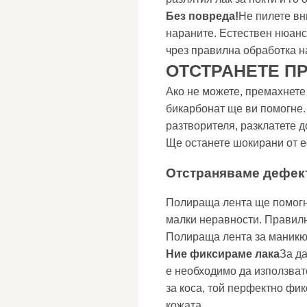
Без повреда!
Не пилете вн
нараните. Естествен нюанс
чрез правилна обработка н
ОТСТРАНЕТЕ П
Ако не можете, премахнете 
бикарбонат ще ви помогне.
разтворителя, разклатете д
Ще останете шокирани от е
Отстраняваме дефек
Полираща лента ще помогн
малки неравности. Правилн
Полираща лента за маник
Ние фиксираме лака
За да
е необходимо да използват
за коса, той перфектно фик
кожата.