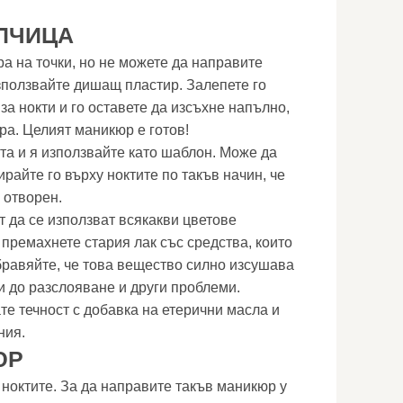
ПЧИЦА
а на точки, но не можете да направите
ползвайте дишащ пластир. Залепете го
 за нокти и го оставете да изсъхне напълно,
ра. Целият маникюр е готов!
та и я използвайте като шаблон. Може да
ирайте го върху ноктите по такъв начин, че
 отворен.
 да се използват всякакви цветове
 премахнете стария лак със средства, които
бравяйте, че това вещество силно изсушава
и до разслояване и други проблеми.
е течност с добавка на етерични масла и
ния.
ЮР
 ноктите. За да направите такъв маникюр у