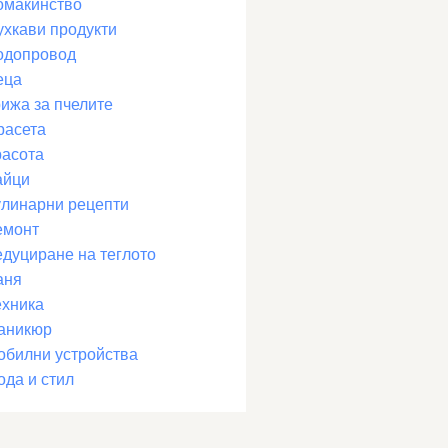
омакинство
ухкави продукти
одопровод
еца
рижа за пчелите
расета
расота
айци
улинарни рецепти
емонт
едуциране на теглото
аня
ехника
аникюр
обилни устройства
ода и стил