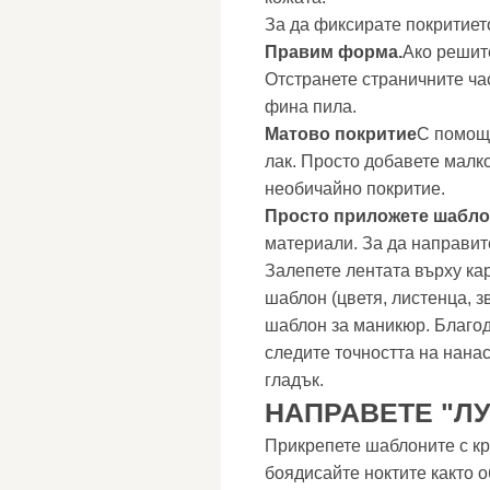
За да фиксирате покритието
Правим форма.
Ако решит
Отстранете страничните час
фина пила.
Матово покритие
С помощ
лак. Просто добавете малк
необичайно покритие.
Просто приложете шабло
материали. За да направит
Залепете лентата върху ка
шаблон (цветя, листенца, 
шаблон за маникюр. Благод
следите точността на нанас
гладък.
НАПРАВЕТЕ "Л
Прикрепете шаблоните с кр
боядисайте ноктите както 