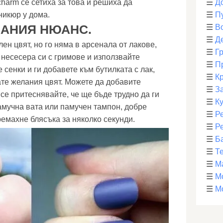
charm се сетиха за това и решиха да
☰
Д
никюр у дома.
☰
П
АНИЯ НЮАНС.
☰
В
☰
Д
ен цвят, но го няма в арсенала от лакове,
☰
Г
 несесера си с гримове и използвайте
☰
П
 сенки и ги добавете към бутилката с лак,
☰
К
ате желания цвят. Можете да добавите
☰
З
се притеснявайте, че ще бъде трудно да ги
☰
К
мучна вата или памучен тампон, добре
☰
Р
ремахне блясъка за няколко секунди.
☰
Р
☰
Б
☰
Т
☰
М
☰
М
☰
М