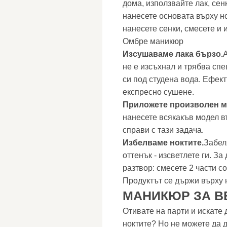
дома, използвайте лак, сен
нанесете основата върху но
нанесете сенки, смесете и 
Омбре маникюр
Изсушаваме лака бързо.
не е изсъхнал и трябва сп
си под студена вода. Ефект
експресно сушене.
Приложете произволен м
нанесете всякакъв модел в
справи с тази задача.
Избелваме ноктите.
Забел
оттенък - изсветлете ги. З
разтвор: смесете 2 части с
Продуктът се държи върху н
МАНИКЮР ЗА В
Отивате на парти и искате 
ноктите? Но не можете да 