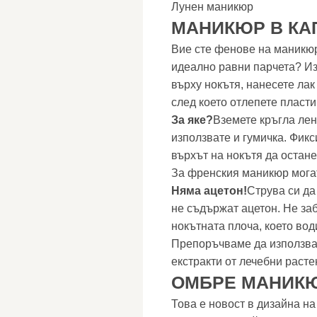
Лунен маникюр
МАНИКЮР В КА
Вие сте фенове на маникюр
идеално равни парчета? Из
върху нокътя, нанесете лак
след което отлепете пласти
За яке?
Вземете кръгла лен
използвате и гумичка. Фикс
върхът на нокътя да остане
За френския маникюр могат
Няма ацетон!
Струва си да
не съдържат ацетон. Не за
нокътната плоча, което вод
Препоръчваме да използват
екстракти от лечебни расте
ОМБРЕ МАНИК
Това е новост в дизайна на