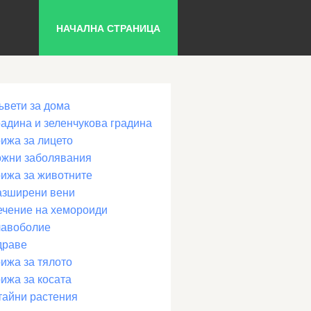
НАЧАЛНА СТРАНИЦА
ъвети за дома
радина и зеленчукова градина
рижа за лицето
ожни заболявания
рижа за животните
азширени вени
ечение на хемороиди
лавоболие
драве
ижа за тялото
ижа за косата
тайни растения