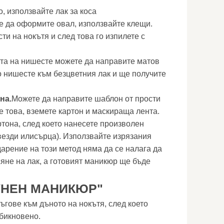
, използвайте лак за коса
е да оформите овал, използвайте клещи.
ти на нокътя и след това го изпилете с
та на нишесте можете да направите матов
о нишесте към безцветния лак и ще получите
на.
Можете да направите шаблон от прости
е това, вземете картон и маскираща лента.
ртона, след което нанесете произволен
звезди илисърца). Използвайте изрязания
арение на този метод няма да се налага да
яне на лак, а готовият маникюр ще бъде
УНЕН МАНИКЮР"
ъгове към дъното на нокътя, след което
обикновено.