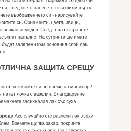
ен на този материал. Нарежете 10 еднакви
 си, след което нанесете този филм върху
ючете въображението си - нарисувайте
ноктите си. Орнаменти, цветя, ивици,
ло всякакъв модел. След това отстранете
изсъхнат напълно. На сутринта ще имате
а бъдат залепени към основния слой лак.
ор.
ОТЛИЧНА ЗАЩИТА СРЕЩУ
цапате кожичките си по време на маникюр?
тната плочка с вазелин. Благодарение
ремахнете засъхналия лак със суха
вреди.
Ако случайно сте разлели лак върху
блем. Вземете щипка захар, покрийте
 отстранете със суха кърпа или салфетка.