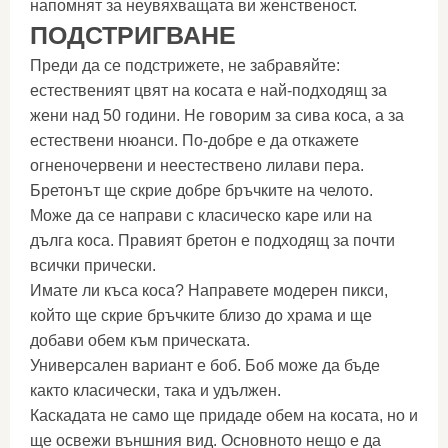
напомнят за неувяхващата ви женственост.
ПОДСТРИГВАНЕ
Преди да се подстрижете, не забравяйте:
естественият цвят на косата е най-подходящ за
жени над 50 години. Не говорим за сива коса, а за
естествени нюанси. По-добре е да откажете
огненочервени и неестествено лилави пера.
Бретонът ще скрие добре бръчките на челото.
Може да се направи с класическо каре или на
дълга коса. Правият бретон е подходящ за почти
всички прически.
Имате ли къса коса? Направете модерен пикси,
който ще скрие бръчките близо до храма и ще
добави обем към прическата.
Универсален вариант е боб. Боб може да бъде
както класически, така и удължен.
Каскадата не само ще придаде обем на косата, но и
ще освежи външния вид. Основното нещо е да