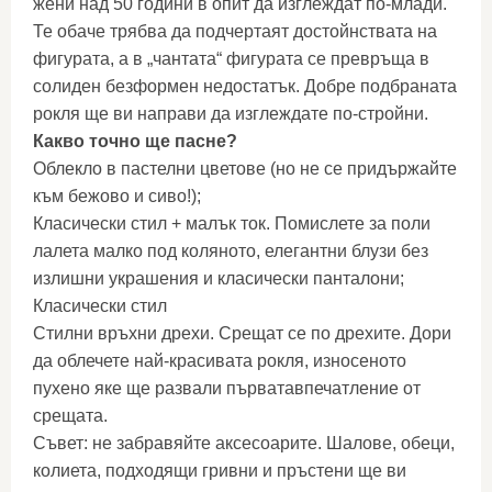
жени над 50 години в опит да изглеждат по-млади.
Те обаче трябва да подчертаят достойнствата на
фигурата, а в „чантата“ фигурата се превръща в
солиден безформен недостатък. Добре подбраната
рокля ще ви направи да изглеждате по-стройни.
Какво точно ще пасне?
Облекло в пастелни цветове (но не се придържайте
към бежово и сиво!);
Класически стил + малък ток. Помислете за поли
лалета малко под коляното, елегантни блузи без
излишни украшения и класически панталони;
Класически стил
Стилни връхни дрехи. Срещат се по дрехите. Дори
да облечете най-красивата рокля, износеното
пухено яке ще развали първатавпечатление от
срещата.
Съвет: не забравяйте аксесоарите. Шалове, обеци,
колиета, подходящи гривни и пръстени ще ви