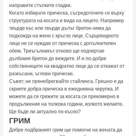
направите стъпките гладки.
Когато избирате прическа, съсредоточете се върху
структурата на косата и вида на лицето. Например
твърде къс или твърде дълъг бретон няма да
подхожда на жени с кръгло лице. Сърцевидното
лице не се нуждае от прическа с допълнителен
обем. Триъгълникът отново ще подчертае
дълбокия бретон до веждите. И е по-добре
собствениците на квадратно лице да се откажат от
разкъсани, ъглови прически.
Съвет: не пренебрегвайте стайлинга. Грешно е да
скриете добра прическа в ежедневна черупка. И
можете да се грижите за косата си прекомерно в
продължение на толкова години, колкото желаете.
Ще бъде ли актуално по-късно?
ГРИМ
Добре подбраният грим ще помогне на жената да