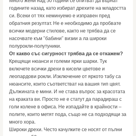
Много жени над 50 години се опитват да върнат
годините назад, като избират дрехите на младостта
си. Всеки от тях неминуемо е изправен пред
обратния резултат. Не е необходимо да пробвате
всички модерни стилове, както не трябва да се
насочвате към "бабини" визии а ла широки
полурокли-полутуники.
От какво със сигурност трябва да се откажем?
Крещящи нюанси и големи ярки шарки. Тук
включете всички дрехи в кисели цветове и
леопардови рокли. Изключение от яркото табу са
нюансите, които съответстват на вашия тип цвят.
Дължината е мини. И не става въпрос за красотата
на краката ви. Просто не е статут да парадираш с
голи колене в офиса. Не изпадайте в крайности –
полите, които метят пода, също не са подходящи за
много хора.
Широки дрехи. Често качулките се носят от пълни