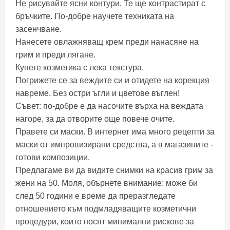
Не рисувайте ясни контури. Те ще контрастират с
бръчките. По-добре научете техниката на
засенчване.
Нанесете овлажняващ крем преди нанасяне на
грим и преди лягане.
Купете козметика с лека текстура.
Погрижете се за веждите си и отидете на корекция
навреме. Без остри ъгли и цветове въглен!
Съвет: по-добре е да насочите върха на веждата
нагоре, за да отворите още повече очите.
Правете си маски. В интернет има много рецепти за
маски от импровизирани средства, а в магазините -
готови композиции.
Предлагаме ви да видите снимки на красив грим за
жени на 50. Моля, обърнете внимание: може би
след 50 години е време да преразгледате
отношението към подмладяващите козметични
процедури, които носят минимални рискове за