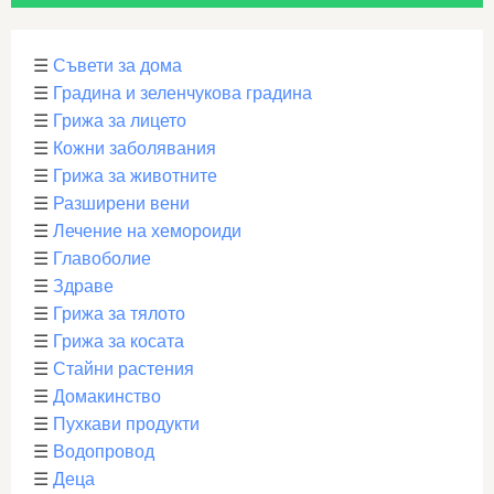
☰
Съвети за дома
☰
Градина и зеленчукова градина
☰
Грижа за лицето
☰
Кожни заболявания
☰
Грижа за животните
☰
Разширени вени
☰
Лечение на хемороиди
☰
Главоболие
☰
Здраве
☰
Грижа за тялото
☰
Грижа за косата
☰
Стайни растения
☰
Домакинство
☰
Пухкави продукти
☰
Водопровод
☰
Деца