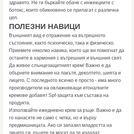
здравето. Не ги бъркайте обаче с инжекциите с
ботокс, които обикновено се прилагат с различна
цел.
ПОЛЕЗНИ НАВИЦИ
Външният вид е отражение на вътрешното
състояние, както психическо, така и физическо.
Приемете няколко навика, които ще ви помогнат да
останете в хармония с вътрешния и външния свят.
Да живее слънцезащитният крем! Важно е да
обърнете внимание на лакътя, деколтето, шията и
лицето. С последното всичко е просто - има много
производители на овлажняващи итоналните
кремове добавят Spf-защита към състава на
продукта.
Използвайте ежедневно крем за ръце. Важно е да
го нанасяте не само с четка, но и върху
предмишницата. Ако си запазил младостта на
лицето си, ръцете ти могат да те издадат.