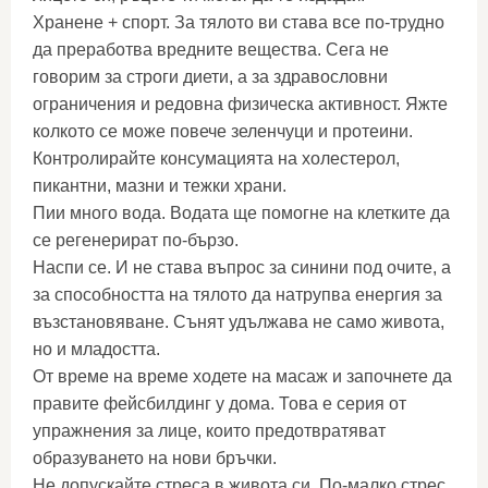
Хранене + спорт. За тялото ви става все по-трудно
да преработва вредните вещества. Сега не
говорим за строги диети, а за здравословни
ограничения и редовна физическа активност. Яжте
колкото се може повече зеленчуци и протеини.
Контролирайте консумацията на холестерол,
пикантни, мазни и тежки храни.
Пии много вода. Водата ще помогне на клетките да
се регенерират по-бързо.
Наспи се. И не става въпрос за синини под очите, а
за способността на тялото да натрупва енергия за
възстановяване. Сънят удължава не само живота,
но и младостта.
От време на време ходете на масаж и започнете да
правите фейсбилдинг у дома. Това е серия от
упражнения за лице, които предотвратяват
образуването на нови бръчки.
Не допускайте стреса в живота си. По-малко стрес