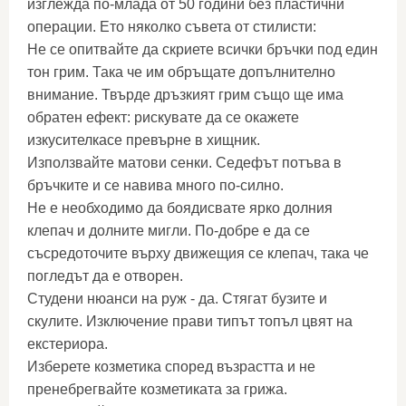
изглежда по-млада от 50 години без пластични
операции. Ето няколко съвета от стилисти:
Не се опитвайте да скриете всички бръчки под един
тон грим. Така че им обръщате допълнително
внимание. Твърде дръзкият грим също ще има
обратен ефект: рискувате да се окажете
изкусителкасе превърне в хищник.
Използвайте матови сенки. Седефът потъва в
бръчките и се навива много по-силно.
Не е необходимо да боядисвате ярко долния
клепач и долните мигли. По-добре е да се
съсредоточите върху движещия се клепач, така че
погледът да е отворен.
Студени нюанси на руж - да. Стягат бузите и
скулите. Изключение прави типът топъл цвят на
екстериора.
Изберете козметика според възрастта и не
пренебрегвайте козметиката за грижа.