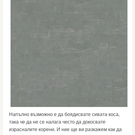
Напълно възможно е да боядисвате сивата коса,
така че да не се налага често да докосвате
израсналите корени. И ние ще ви разкажем как да