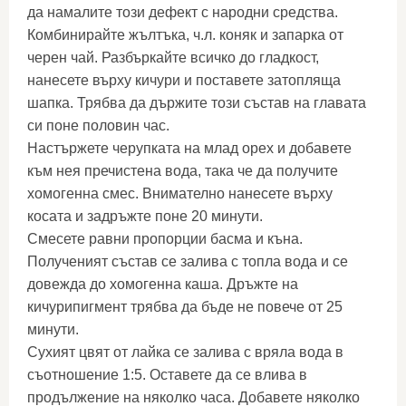
да намалите този дефект с народни средства.
Комбинирайте жълтъка, ч.л. коняк и запарка от
черен чай. Разбъркайте всичко до гладкост,
нанесете върху кичури и поставете затопляща
шапка. Трябва да държите този състав на главата
си поне половин час.
Настържете черупката на млад орех и добавете
към нея пречистена вода, така че да получите
хомогенна смес. Внимателно нанесете върху
косата и задръжте поне 20 минути.
Смесете равни пропорции басма и къна.
Полученият състав се залива с топла вода и се
довежда до хомогенна каша. Дръжте на
кичурипигмент трябва да бъде не повече от 25
минути.
Сухият цвят от лайка се залива с вряла вода в
съотношение 1:5. Оставете да се влива в
продължение на няколко часа. Добавете няколко