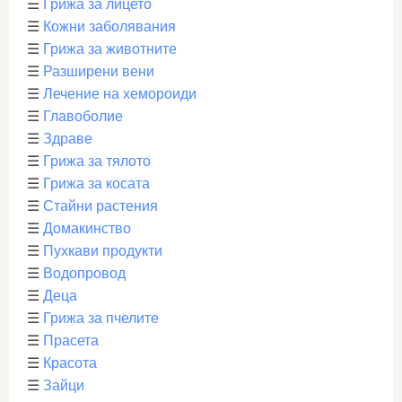
☰
Грижа за лицето
☰
Кожни заболявания
☰
Грижа за животните
☰
Разширени вени
☰
Лечение на хемороиди
☰
Главоболие
☰
Здраве
☰
Грижа за тялото
☰
Грижа за косата
☰
Стайни растения
☰
Домакинство
☰
Пухкави продукти
☰
Водопровод
☰
Деца
☰
Грижа за пчелите
☰
Прасета
☰
Красота
☰
Зайци