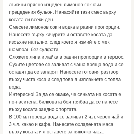
лъжици прясно изцеден лимонов сок към
прецедения бульон. Нанасяйте тази смес върху
косата си всеки ден.
Смесете лимонов сок и водка в равни пропорции.
Нанесете върху кичурите и оставете косата да
изсъхне напълно, след което я измийте с мек
шампоан без сулфати.
Сложете липа и лайка в равни пропорции в термос.
Сухите цветове се заливат с чаша вряща вода и се
оставят да се запарят. Нанесете готовия разтвор
върху чиста коса и след това я изплакнете с топла
вода.
Интересно! За да се окаже, че сянката на косата е
по-наситена, билковата боя трябва да се нанесе
върху косата заедно с тортата.
В 100 мл гореща вода се заливат 2 ч.л. черен чай и
3 ч.л. какао и кафе. Нанесете охладената маса
върху косата и я оставете за няколко часа.