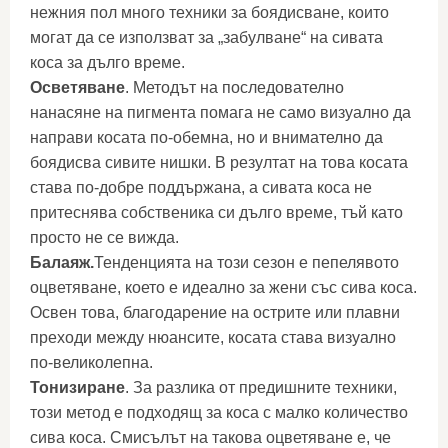
нежния пол много техники за боядисване, които
могат да се използват за „забулване“ на сивата
коса за дълго време.
Осветяване
. Методът на последователно
нанасяне на пигмента помага не само визуално да
направи косата по-обемна, но и внимателно да
боядисва сивите нишки. В резултат на това косата
става по-добре поддържана, а сивата коса не
притеснява собственика си дълго време, тъй като
просто не се вижда.
Балаяж.
Тенденцията на този сезон е пепелявото
оцветяване, което е идеално за жени със сива коса.
Освен това, благодарение на острите или плавни
преходи между нюансите, косата става визуално
по-великолепна.
Тонизиране
. За разлика от предишните техники,
този метод е подходящ за коса с малко количество
сива коса. Смисълът на такова оцветяване е, че