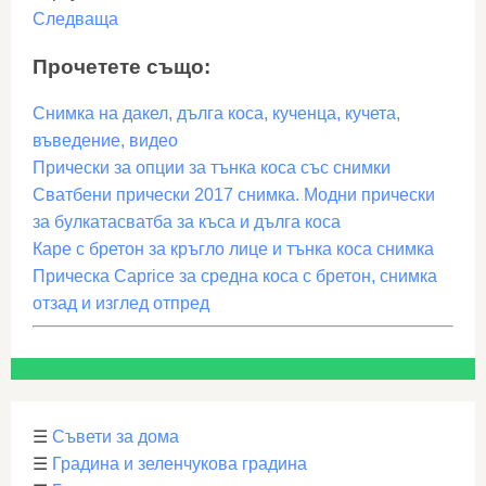
Следваща
Прочетете също:
Снимка на дакел, дълга коса, кученца, кучета,
въведение, видео
Прически за опции за тънка коса със снимки
Сватбени прически 2017 снимка. Модни прически
за булкатасватба за къса и дълга коса
Каре с бретон за кръгло лице и тънка коса снимка
Прическа Caprice за средна коса с бретон, снимка
отзад и изглед отпред
☰
Съвети за дома
☰
Градина и зеленчукова градина