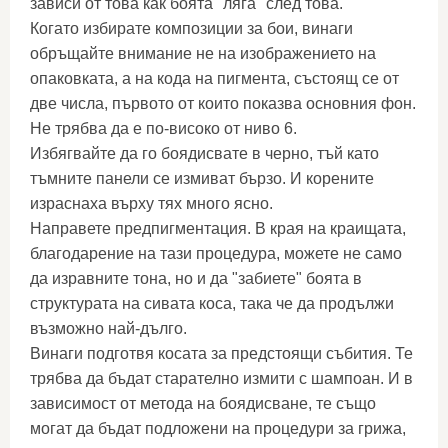
зависи от това как боята "ляга" след това.
Когато избирате композиции за бои, винаги
обръщайте внимание не на изображението на
опаковката, а на кода на пигмента, състоящ се от
две числа, първото от които показва основния фон.
Не трябва да е по-високо от ниво 6.
Избягвайте да го боядисвате в черно, тъй като
тъмните панели се измиват бързо. И корените
израснаха върху тях много ясно.
Направете предпигментация. В края на краищата,
благодарение на тази процедура, можете не само
да изравните тона, но и да "забиете" боята в
структурата на сивата коса, така че да продължи
възможно най-дълго.
Винаги подготвя косата за предстоящи събития. Те
трябва да бъдат старателно измити с шампоан. И в
зависимост от метода на боядисване, те също
могат да бъдат подложени на процедури за грижа,