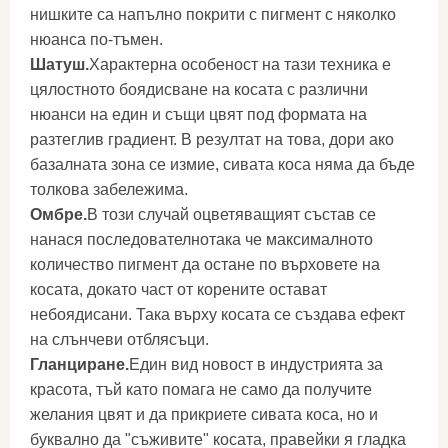
нишките са напълно покрити с пигмент с няколко
нюанса по-тъмен.
Шатуш.
Характерна особеност на тази техника е
цялостното боядисване на косата с различни
нюанси на един и същи цвят под формата на
разтеглив градиент. В резултат на това, дори ако
базалната зона се измие, сивата коса няма да бъде
толкова забележима.
Омбре.
В този случай оцветяващият състав се
нанася последователнотака че максималното
количество пигмент да остане по върховете на
косата, докато част от корените остават
небоядисани. Така върху косата се създава ефект
на слънчеви отблясъци.
Гланциране.
Един вид новост в индустрията за
красота, тъй като помага не само да получите
желания цвят и да прикриете сивата коса, но и
буквално да "съживите" косата, правейки я гладка