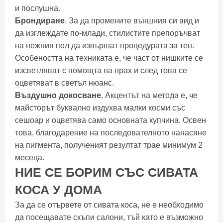
и послушна.
Брондиране
. За да промените външния си вид и
да изглеждате по-млади, стилистите препоръчват
на нежния пол да извършат процедурата за тен.
Особеността на техниката е, че част от нишките се
изсветляват с помощта на прах и след това се
оцветяват в светъл нюанс.
Въздушно докосване
. Акцентът на метода е, че
майсторът буквално издухва малки косми със
сешоар и оцветява само основната купчина. Освен
това, благодарение на последователното нанасяне
на пигмента, полученият резултат трае минимум 2
месеца.
НИЕ СЕ БОРИМ СЪС СИВАТА
КОСА У ДОМА
За да се отървете от сивата коса, не е необходимо
да посещавате скъпи салони, тъй като е възможно