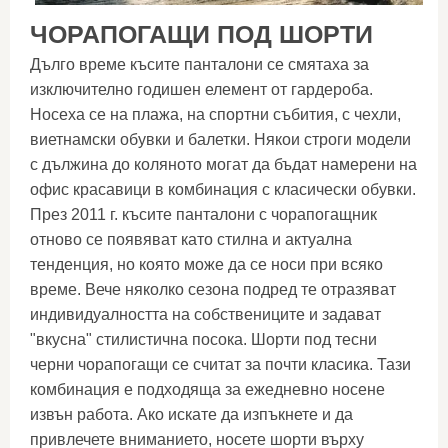
ЧОРАПОГАЩИ ПОД ШОРТИ
Дълго време късите панталони се смятаха за
изключително годишен елемент от гардероба.
Носеха се на плажа, на спортни събития, с чехли,
виетнамски обувки и балетки. Някои строги модели
с дължина до коляното могат да бъдат намерени на
офис красавици в комбинация с класически обувки.
През 2011 г. късите панталони с чорапогащник
отново се появяват като стилна и актуална
тенденция, но която може да се носи при всяко
време. Вече няколко сезона подред те отразяват
индивидуалността на собствениците и задават
"вкусна" стилистична посока. Шорти под тесни
черни чорапогащи се считат за почти класика. Тази
комбинация е подходяща за ежедневно носене
извън работа. Ако искате да изпъкнете и да
привлечете вниманието, носете шорти върху