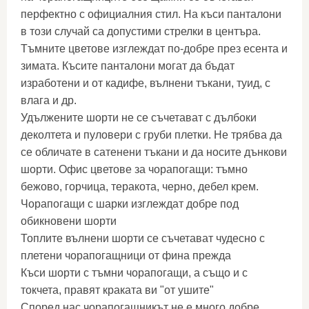
перфектно с официалния стил. На къси панталони
в този случай са допустими стрелки в центъра.
Тъмните цветове изглеждат по-добре през есента и
зимата. Късите панталони могат да бъдат
изработени и от кадифе, вълнени тъкани, туид, с
влага и др.
Удължените шорти не се съчетават с дълбоки
деколтета и пуловери с груби плетки. Не трябва да
се обличате в сатенени тъкани и да носите дънкови
шорти. Офис цветове за чорапогащи: тъмно
бежово, горчица, теракота, черно, дебел крем.
Чорапогащи с шарки изглеждат добре под
обикновени шорти
Топлите вълнени шорти се съчетават чудесно с
плетени чорапогащници от фина прежда
Къси шорти с тъмни чорапогащи, а също и с
токчета, правят краката ви "от ушите"
Според нас чорапогащникът не е много добре