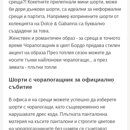
среща?! Кокетните прилепнали мини шорти, може
би дори дънкови шорти, са идеални за неформални
срещи и партита. Например копринените шорти от
колекцията на Dolce & Gabanna са буквално
създадени за това.
Женствен и романтичен образ - за среща в точното
време Чорапогащник в цвят Бордо придава стилен
акцент на образа През топлия сезон можете да
носите тънки найлонови чорапогащи... а през
зимата - плътни топли
Шорти с чорапогащник за официално
събитие
В офиса и на срещи можете успешно да изберете
шорти с чорапогащи, като същевременно не
нарушавате дрес кода. Плътната панталонна
материя на късите панталони и строгите цветове
на чорапогащниците без щампи се съчетават