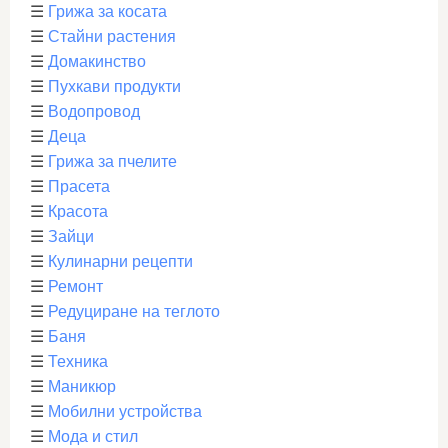
☰
Грижа за косата
☰
Стайни растения
☰
Домакинство
☰
Пухкави продукти
☰
Водопровод
☰
Деца
☰
Грижа за пчелите
☰
Прасета
☰
Красота
☰
Зайци
☰
Кулинарни рецепти
☰
Ремонт
☰
Редуциране на теглото
☰
Баня
☰
Техника
☰
Маникюр
☰
Мобилни устройства
☰
Мода и стил