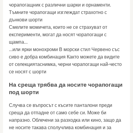
чорапогащник с различни шарки и орнаменти.
Тъмните чорапогащи изглеждат страхотно с
дънкови шорти
Смелите момичета, които не се страхуват от
експерименти, могат да носят чорапогащи с
щампа...
...или ярки монохроми В морски стил Червено със
сиво е добра комбинация Както можете да видите
от селекциятаснимка, черни чорапогащи най-често
се носят с шорти
На среща трябва да носите чорапогащи
под шорти
Случва се въпросът с късите панталони преди
среща да отпадне от само себе си. Може би
напразно. Облечени за разходка или кино, защо да
не носите такава сполучлива комбинация и за