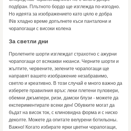
подбран. Плътното бордо ще изглежда по-изгодно.
Но идеята за изображението като цяло е добра
INв хладно време допълнете къси панталони и
чорапогащи с високи колена
За светли дни
Пролетните шорти изглеждат страхотно с ажурни
чорапогащи от всякакви нюанси. Черните шорти и
жълтите, червените, зелените чорапогащи ще
направят вашето изображение незабравимо,
светло и креативно. В този случай е много важно да
изберете правилния връх: леки плетени пуловери,
обемни джъмпери, ризи, дамски блузи - можете да
експериментирате всеки ден! Обувките могат да
бъдат на висок ток, с клиновидна форма и с ниско
деколте. Можете да опитате велурени ботильоны.
Важно! Когато избирате ярки цветни чорапогащи,