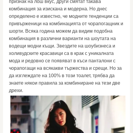
признак на лош вкус, други смятат такава
комбинация за изискана и модерна. Но днес
определено е известно, че модните тенденции са
привърженици на комбинацията от чорапогащник и
шорти. Всяка година можем да видим подобна
комбинация в различни варианти на шоутата на
водещи модни къщи. Звездите на шоубизнеса и
холивудските красавици са в крак с уникалната
мода и редовно се появяват в къси панталони с
чорапогащи на всякакви тържества и срещи. Но за
да изглеждате на 100% в този тоалет, трябва да
знаете някои правила за комбиниране на тези две
дрехи.