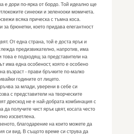
а е дори по-ярка от бордо. Той идеално ще
етлокожите синеоки и зеленооки момичета.
свежи всяка прическа с тъмна коса.
и за брюнетки, което придава елегантност
ят. От една страна, той е доста ярък и
зглежда предизвикателно, напротив, има
 това е подходящ за представители на
ът има една особеност, която е особено
на възраст - прави бръчките по-малко
ивайки годините от лицето.
ръчва за млади, уверени в себе си
рзва с представители на творческите
ият дрескод не е най-добрата комбинация с
за да получите чист ярък цвят, косата често
лно изсветлена.
веното, благодарение на които можете да
я си вид. В същото време си струва да