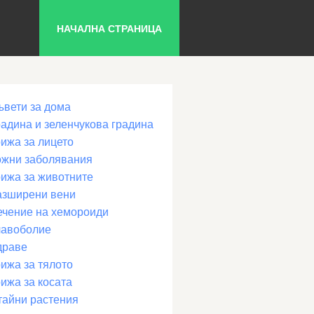
НАЧАЛНА СТРАНИЦА
ъвети за дома
радина и зеленчукова градина
рижа за лицето
ожни заболявания
рижа за животните
азширени вени
ечение на хемороиди
лавоболие
драве
ижа за тялото
ижа за косата
тайни растения