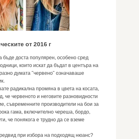
ческите от 2016 г
 бъде доста популярен, особено сред
одници, които искат да бъдат в центъра на
разно думата "червено" означаваше
к.
вате радикална промяна в цвета на косата,
д, че червеното и неговите разновидности
ние, съвременните производители на бои за
рока гама, включително череша, бордо,
ги, че понякога е трудно да се вземе
предвид при избора на подходящ нюанс?