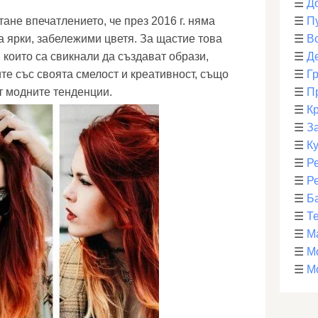
☰
Д
ане впечатлението, че през 2016 г. няма
☰
П
а ярки, забележими цветя. За щастие това
☰
В
, които са свикнали да създават образи,
☰
Д
те със своята смелост и креативност, също
☰
Г
т модните тенденции.
☰
П
☰
К
☰
З
☰
К
☰
Р
☰
Р
☰
Б
☰
Т
☰
М
☰
М
☰
М