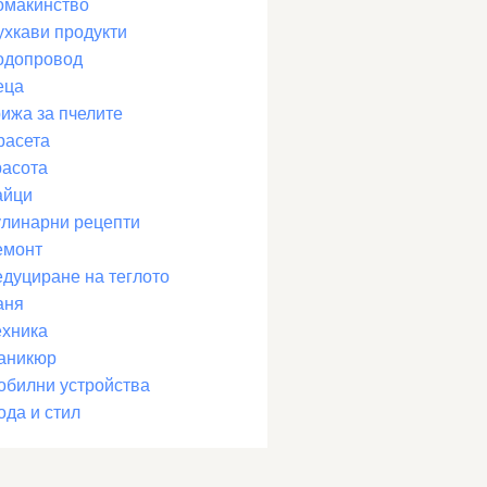
омакинство
ухкави продукти
одопровод
еца
рижа за пчелите
расета
расота
айци
улинарни рецепти
емонт
едуциране на теглото
аня
ехника
аникюр
обилни устройства
ода и стил