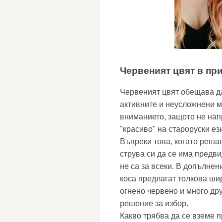
Червеният цвят в при
Червеният цвят обещава да
активните и неусложнени м
вниманието, защото не нап
"красиво" на староруски ези
Въпреки това, когато реша
струва си да се има предви
не са за всеки. В допълне
коса предлагат толкова ши
огнено червено и много дру
решение за избор.
Какво трябва да се вземе 