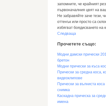
запомните, че крайният рез
първоначалния цвят на ва
Не забравяйте заче тези, 
оттенък или просто са скло
избягват боядисването на к
Следваща
Прочетете също:
Модни дамски прически 201
бретон
Модни прически за къса кос
Прически за средна коса, к
видеоклипове
Прически за вълниста коса 
снимка
Каскадна прическа за средн
имена