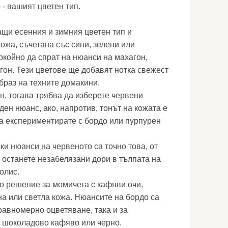
 - вашият цветен тип.
щи есенния и зимния цветен тип и
ожа, съчетана със сини, зелени или
окойно да спрат на нюанси на махагон,
гон. Тези цветове ще добавят нотка свежест
браз на техните домакини.
н, тогава трябва да изберете червени
ден нюанс, ако, напротив, тонът на кожата е
да експериментирате с бордо или пурпурен
ки нюанси на червеното са точно това, от
 останете незабелязани дори в тълпата на
олис.
но решение за момичета с кафяви очи,
а или светла кожа. Нюансите на бордо са
равномерно оцветяване, така и за
с шоколадово кафяво или черно.