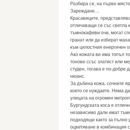
Разбира се, на първо място
Зареждане…
Красавиците, представлява
отличаващи се със светла к
тъмнокафяви очи, могат сп
гранат или да изберат маха
към цялостния енергичен о
Ако кожата ви има топъл то
тонове ссъс златист или ме
студен, тогава е по-добре 
нюанс.
За дъбена кожа, сочните яр
което се нуждаете. Няма да
улицата на огромен метроп
Бургундската коса е отлич
независимо дали имат тъмн
подходящи както за пълно 
оцветяване в комбинация 