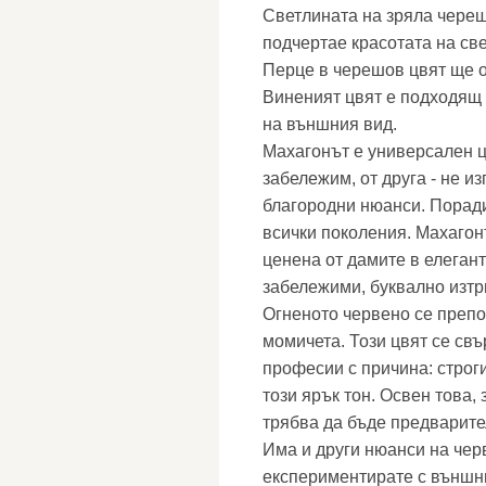
Светлината на зряла череш
подчертае красотата на св
Перце в черешов цвят ще о
Виненият цвят е подходящ 
на външния вид.
Махагонът е универсален цв
забележим, от друга - не и
благородни нюанси. Поради
всички поколения. Махагон
ценена от дамите в елегант
забележими, буквално изтр
Огненото червено се препо
момичета. Този цвят се свъ
професии с причина: строг
този ярък тон. Освен това, 
трябва да бъде предварите
Има и други нюанси на чер
експериментирате с външни