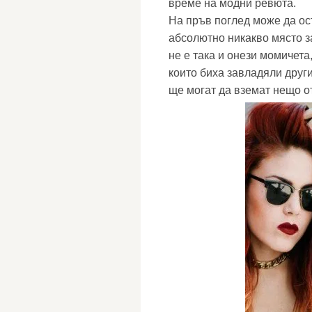
време на модни ревюта.
На пръв поглед може да ост
абсолютно никакво място з
не е така и онези момичета
които биха завладяли други
ще могат да вземат нещо о