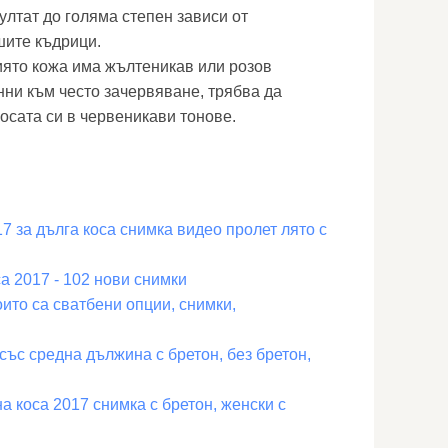
ултат до голяма степен зависи от
шите къдрици.
чиято кожа има жълтеникав или розов
нни към често зачервяване, трябва да
осата си в червеникави тонове.
7 за дълга коса снимка видео пролет лято с
а 2017 - 102 нови снимки
оито са сватбени опции, снимки,
със средна дължина с бретон, без бретон,
а коса 2017 снимка с бретон, женски с