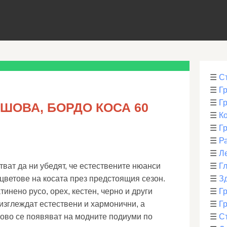
☰
С
☰
Г
☰
Г
ШОВА, БОРДО КОСА 60
☰
К
☰
Г
☰
Р
☰
Л
тват да ни убедят, че естествените нюанси
☰
Г
цветове на косата през предстоящия сезон.
☰
З
тинено русо, орех, кестен, черно и други
☰
Гр
изглеждат естествени и хармонични, а
☰
Гр
сово се появяват на модните подиуми по
☰
С