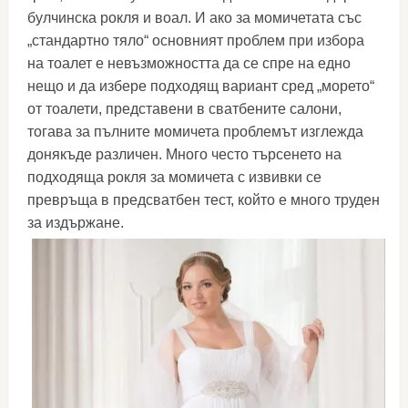
булчинска рокля и воал. И ако за момичетата със
„стандартно тяло“ основният проблем при избора
на тоалет е невъзможността да се спре на едно
нещо и да избере подходящ вариант сред „морето“
от тоалети, представени в сватбените салони,
тогава за пълните момичета проблемът изглежда
донякъде различен. Много често търсенето на
подходяща рокля за момичета с извивки се
превръща в предсватбен тест, който е много труден
за издържане.