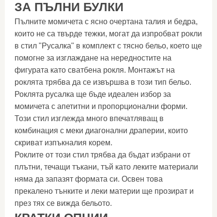
ЗА ПЪЛНИ БУЛКИ
Пълните момичета с ясно очертана талия и бедра,
които не са твърде тежки, могат да изпробват рокли
в стил "Русалка" в комплект с тясно бельо, което ще
помогне за изглаждане на нередностите на
фигурата като сватбена рокля. Монтажът на
роклята трябва да се извършва в този тип бельо.
Роклята русалка ще бъде идеален избор за
момичета с апетитни и пропорционални форми.
Този стил изглежда много впечатляващ в
комбинация с меки диагонални драперии, които
скриват изпъкналия корем.
Роклите от този стил трябва да бъдат избрани от
плътни, течащи тъкани, тъй като леките материали
няма да запазят формата си. Освен това
прекалено тънките и леки материи ще прозират и
през тях се вижда бельото.