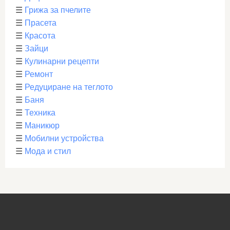
☰
Грижа за пчелите
☰
Прасета
☰
Красота
☰
Зайци
☰
Кулинарни рецепти
☰
Ремонт
☰
Редуциране на теглото
☰
Баня
☰
Техника
☰
Маникюр
☰
Мобилни устройства
☰
Мода и стил