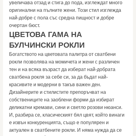
увеличава отзад и стига до пода, изглеждат много
оригинални на пълните жени. Този стил изглежда
най-добре с пола със средна пищност и добре
очертан бюст.
ЦВЕТОВА ГАМА НА
БУЛЧИНСКИ РОКЛИ
Богатството на цветовата палитра от сватбени
рокли позволява на момичета и жени с различен
тен и на всяка възраст да изберат най-добрата
сватбена рокля за себе си, за да бъдат най-
красивите и модерни в такъв важен ден.
Дизайнерите и стилистите препоръчват на
собствениците на заоблени форми да избират
деликатни кремави, сини и светло розови нюанси.
И, разбира се, класическият бял цвят, който винаги
е извън конкуренцията, също е популярен и
актуален в сватбените рокли. И няма нужда да се