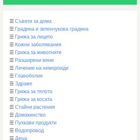
☰
Съвети за дома
☰
Градина и зеленчукова градина
☰
Грижа за лицето
☰
Кожни заболявания
☰
Грижа за животните
☰
Разширени вени
☰
Лечение на хемороиди
☰
Главоболие
☰
Здраве
☰
Грижа за тялото
☰
Грижа за косата
☰
Стайни растения
☰
Домакинство
☰
Пухкави продукти
☰
Водопровод
☰
Деца