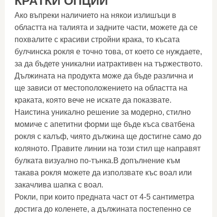
КРАТКИ ОПЦИИ
Ако въпреки наличието на някои излишъци в
областта на талията и задните части, можете да се
похвалите с красиви стройни крака, то късата
булчинска рокля е точно това, от което се нуждаете,
за да бъдете уникални иатрактивен на тържеството.
Дължината на продукта може да бъде различна и
ще зависи от местоположението на областта на
краката, която вече не искате да показвате.
Наистина уникално решение за модерно, стилно
момиче с апетитни форми ще бъде къса сватбена
рокля с калъф, чиято дължина ще достигне само до
коляното. Правите линии на този стил ще направят
булката визуално по-тънка.В допълнение към
такава рокля можете да използвате къс воал или
закачлива шапка с воал.
Рокли, при които предната част от 4-5 сантиметра
достига до коленете, а дължината постепенно се