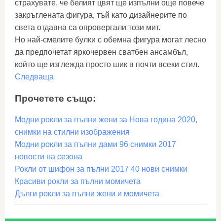
страхувате, че белият цвят ще изпълни още повече
закръглената фигура, тъй като дизайнерите по
света отдавна са опровергали този мит.
Но най-смелите булки с обемна фигура могат лесно
да предпочетат яркочервен сватбен ансамбъл,
който ще изглежда просто шик в почти всеки стил.
Следваща
Прочетете също:
Модни рокли за пълни жени за Нова година 2020,
снимки на стилни изображения
Модни рокли за пълни дами 96 снимки 2017
новости на сезона
Рокли от шифон за пълни 2017 40 нови снимки
Красиви рокли за пълни момичета
Дълги рокли за пълни жени и момичета