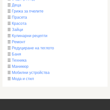
☰
Деца
☰
Грижа за пчелите
☰
Прасета
☰
Красота
☰
Зайци
☰
Кулинарни рецепти
☰
Ремонт
☰
Редуциране на теглото
☰
Баня
☰
Техника
☰
Маникюр
☰
Мобилни устройства
☰
Мода и стил