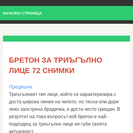
НАЧАЛНА СТРАНИЦА
БРЕТОН ЗА ТРИЪГЪЛНО
ЛИЦЕ 72 СНИМКИ
Предишна
Триъгълният тип лице, който се характеризира с
доста широка линия на челото, но тясна или дори
леко заострена брадичка, е доста често срещан. В
резултат на това въпросът кой бретон е най-
подходящ за триъгълно лице не губи своята
актуалност.