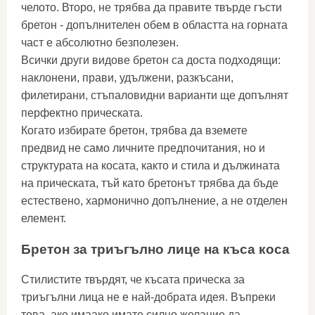
челото. Второ, не трябва да правите твърде гъсти
бретон - допълнителен обем в областта на горната
част е абсолютно безполезен.
Всички други видове бретон са доста подходящи:
наклонени, прави, удължени, разкъсани,
филетирани, стъпаловидни варианти ще допълнят
перфектно прическата.
Когато избирате бретон, трябва да вземете
предвид не само личните предпочитания, но и
структурата на косата, както и стила и дължината
на прическата, тъй като бретонът трябва да бъде
естествено, хармонично допълнение, а не отделен
елемент.
Бретон за триъгълно лице на къса коса
Стилистите твърдят, че късата прическа за
триъгълни лица не е най-добрата идея. Въпреки
това, ако имаако имате силно желание да