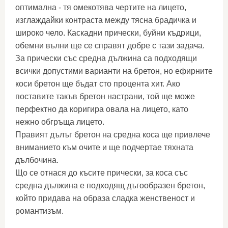
оптимална - тя омекотява чертите на лицето,
изглаждайки контраста между тясна брадичка и
широко чело. Каскадни прически, буйни къдрици,
обемни вълни ще се справят добре с тази задача.
За прически със средна дължина са подходящи
всички допустими варианти на бретон, но ефирните
коси бретон ще бъдат сто процента хит. Ако
поставите такъв бретон настрани, той ще може
перфектно да коригира овала на лицето, като
нежно обгръща лицето.
Правият дълъг бретон на средна коса ще привлече
вниманието към очите и ще подчертае тяхната
дълбочина.
Що се отнася до късите прически, за коса със
средна дължина е подходящ дъгообразен бретон,
който придава на образа сладка женственост и
романтизъм.