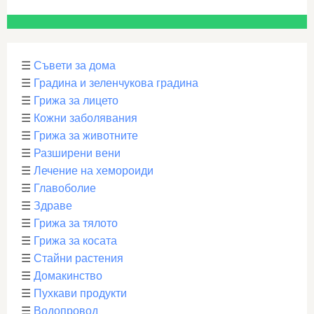
☰
Съвети за дома
☰
Градина и зеленчукова градина
☰
Грижа за лицето
☰
Кожни заболявания
☰
Грижа за животните
☰
Разширени вени
☰
Лечение на хемороиди
☰
Главоболие
☰
Здраве
☰
Грижа за тялото
☰
Грижа за косата
☰
Стайни растения
☰
Домакинство
☰
Пухкави продукти
☰
Водопровод