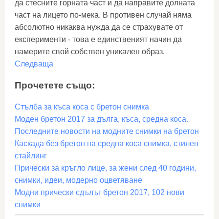
да стесните горната част и да направите долната
част на лицето по-мека. В противен случай няма
абсолютно никаква нужда да се страхувате от
експерименти - това е единственият начин да
намерите свой собствен уникален образ.
Следваща
Прочетете също:
Стълба за къса коса с бретон снимка
Моден бретон 2017 за дълга, къса, средна коса.
Последните новости на модните снимки на бретон
Каскада без бретон на средна коса снимка, стилен
стайлинг
Прически за кръгло лице, за жени след 40 години,
снимки, идеи, модерно оцветяване
Модни прически сдълъг бретон 2017, 102 нови
снимки