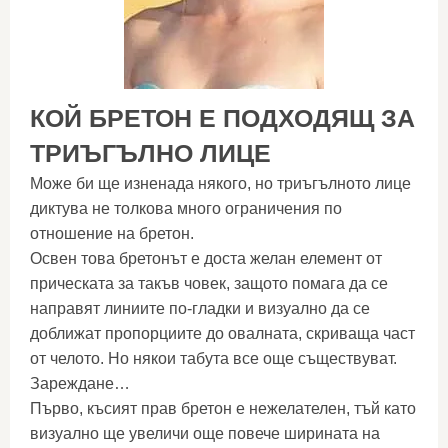
КОЙ БРЕТОН Е ПОДХОДЯЩ ЗА
ТРИЪГЪЛНО ЛИЦЕ
Може би ще изненада някого, но триъгълното лице
диктува не толкова много ограничения по
отношение на бретон.
Освен това бретонът е доста желан елемент от
прическата за такъв човек, защото помага да се
направят линиите по-гладки и визуално да се
доближат пропорциите до овалната, скриваща част
от челото. Но някои табута все още съществуват.
Зареждане…
Първо, късият прав бретон е нежелателен, тъй като
визуално ще увеличи още повече ширината на