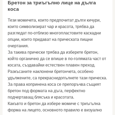
Бретон за триъгълно лице на дълга
коса
Тези момичета, които предпочитат дълги кичури,
които символизират чар и красота, трябва да
разгледат по-отблизо многопластовите каскадни
опции, които придават на прическата пищни
очертания.
За такива прически трябва да изберете бретон,
който органично да се впише в по-голямата част от
косата, създавайки естествен плавен преход.
Разкъсаните наклонени бретончета, особено
удължените, са прекраснидопълнете тази прическа.
За права копринена коса се препоръчва същият
бретон под формата на дъга, перфектно
подчертаващ блясъка и красотата.
Какъвто и бретон да избере момиче с триъгълна
форма на лицето, основното правило е визуално