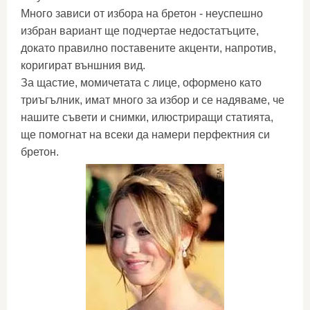
Много зависи от избора на бретон - неуспешно
избран вариант ще подчертае недостатъците,
докато правилно поставените акценти, напротив,
коригират външния вид.
За щастие, момичетата с лице, оформено като
триъгълник, имат много за избор и се надяваме, че
нашите съвети и снимки, илюстриращи статията,
ще помогнат на всеки да намери перфектния си
бретон.