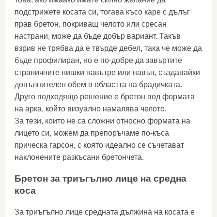
подстрижете косата си, тогава късо каре с дълъг
прав бретон, покриващ челото или сресан
настрани, може да бъде добър вариант. Такъв
взрив не трябва да е твърде дебел, така че може да
бъде профилиран, но е по-добре да завъртите
страничните нишки навътре или навън, създавайки
допълнителен обем в областта на брадичката.
Друго подходящо решение е бретон под формата
на арка, който визуално намалява челото.
За тези, които не са сложни относно формата на
лицето си, можем да препоръчаме по-къса
прическа гарсон, с която идеално се съчетават
наклонените разкъсани бретончета.
Бретон за триъгълно лице на средна
коса
За триъгълно лице средната дължина на косата е