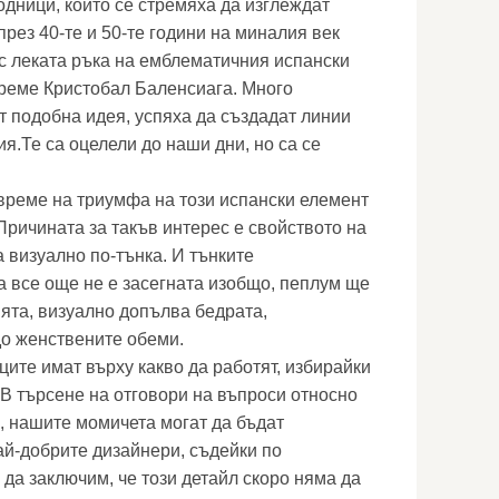
одници, които се стремяха да изглеждат
рез 40-те и 50-те години на миналия век
 с леката ръка на емблематичния испански
реме Кристобал Баленсиага. Много
т подобна идея, успяха да създадат линии
ия.Те са оцелели до наши дни, но са се
време на триумфа на този испански елемент
Причината за такъв интерес е свойството на
 визуално по-тънка. И тънките
 все още не е засегната изобщо, пеплум ще
ията, визуално допълва бедрата,
до женствените обеми.
ците имат върху какво да работят, избирайки
 В търсене на отговори на въпроси относно
, нашите момичета могат да бъдат
ай-добрите дизайнери, съдейки по
да заключим, че този детайл скоро няма да