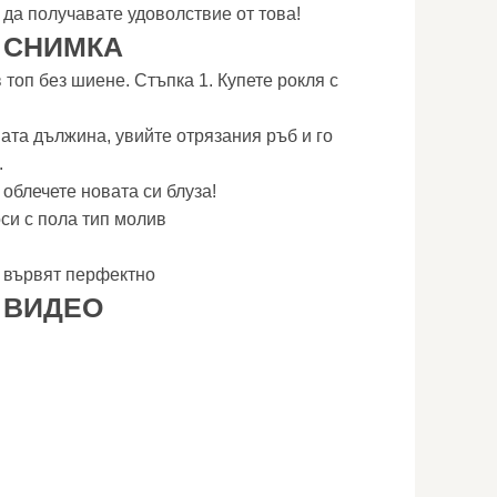
 да получавате удоволствие от това!
А СНИМКА
топ без шиене. Стъпка 1. Купете рокля с
ата дължина, увийте отрязания ръб и го
.
 облечете новата си блуза!
си с пола тип молив
и вървят перфектно
 ВИДЕО