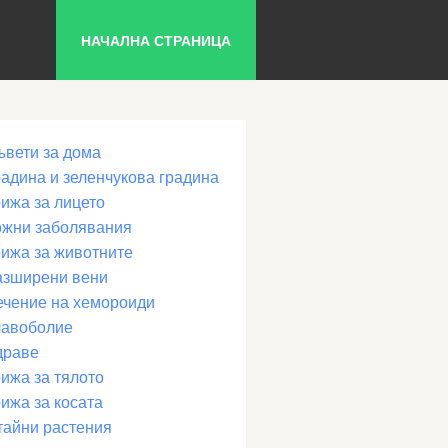
НАЧАЛНА СТРАНИЦА
ъвети за дома
радина и зеленчукова градина
рижа за лицето
ожни заболявания
рижа за животните
азширени вени
ечение на хемороиди
лавоболие
драве
ижа за тялото
ижа за косата
тайни растения