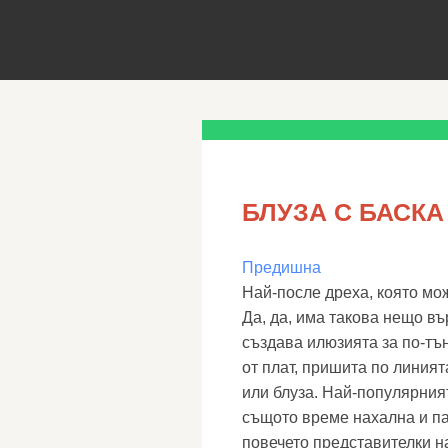
БЛУЗА С БАСКА
Предишна
Най-после дреха, която мож
Да, да, има такова нещо въ
създава илюзията за по-тъ
от плат, пришита по линият
или блуза. Най-популярния
същото време нахална и па
повечето представителки н