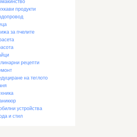
омакинство
ухкави продукти
одопровод
еца
рижа за пчелите
расета
расота
айци
улинарни рецепти
емонт
едуциране на теглото
аня
ехника
аникюр
обилни устройства
ода и стил