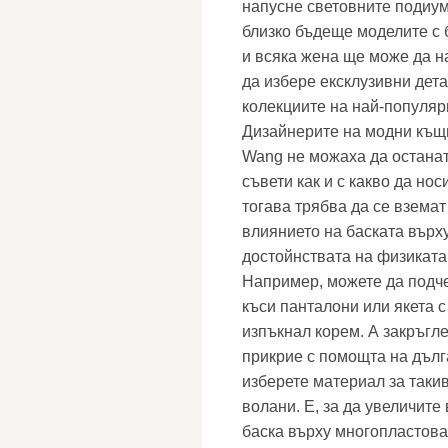
напусне световните подиум
близко бъдеще моделите с 
и всяка жена ще може да н
да избере ексклузивни дета
колекциите на най-популяр
Дизайнерите на модни къщи 
Wang не можаха да останат
съвети как и с какво да нос
тогава трябва да се взема
влиянието на баската върху
достойнствата на физиката
Например, можете да подче
къси панталони или якета с
изпъкнал корем. А закръгл
прикрие с помощта на дълг
изберете материал за такива
волани. Е, за да увеличите
баска върху многопластова