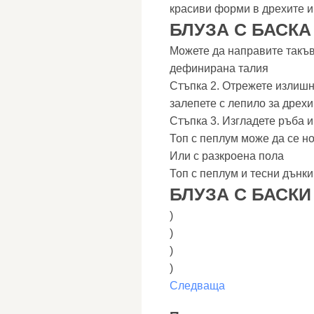
красиви форми в дрехите и
БЛУЗА С БАСК
Можете да направите такъв 
дефинирана талия
Стъпка 2. Отрежете излишн
залепете с лепило за дрехи
Стъпка 3. Изгладете ръба и
Топ с пеплум може да се но
Или с разкроена пола
Топ с пеплум и тесни дънк
БЛУЗА С БАСКИ
)
)
)
)
Следваща