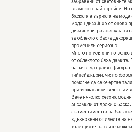
забравени от световните м
възможно най-стройни. Но п
баската е върната на мода
моден дизайнер от онова в
дизайнери, развълнувани о
за облекло с баска декорац
променили сериозно.
Много популярни по всяко 
от облеклото бяха дамите. 
баските да правят фигурата
тийнейджърки, чиято форма
помогне да се очертае тал
приближавайки тялото им 
Вече няколко сезона модни
ансамбли от дрехи с баска.
съвместимостта на баските
вдъхновени от идеите на н
колекциите на които можем 