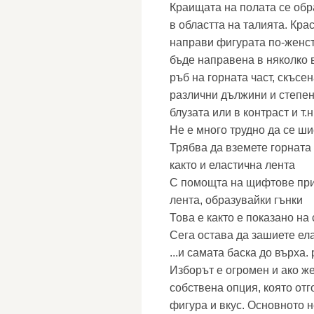
Краищата на полата се обр
в областта на талията. Кра
направи фигурата по-женст
бъде направена в няколко 
ръб на горната част, скъсе
различни дължини и степен
блузата или в контраст и т.н
Не е много трудно да се ши
Трябва да вземете горната 
както и еластична лента
С помощта на щифтове при
лента, образувайки гънки
Това е както е показано на
Сега остава да зашиете ела
...и самата баска до върха.
Изборът е огромен и ако же
собствена опция, която от
фигура и вкус. Основното н