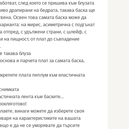
аботват, след което се пришива към блузата
сиво драпирани на бедрата, такава баска ще
вена. Освен това самата баска може да
варианта: на мирис, асиметрична с подгънат
на отпред, с удължени страни, с шлейф, с
и на пищност, от плат до съвпадение
.
е такава блуза
основа и парчета плат за самата баска,
крепете плата пеплум към еластичната
 снимката
стичната лента към баските...
 рокляготово!
лаете, винаги можете да изберете своя
говаря на характеристиките на вашата
ещо е да не се уморявате да търсите