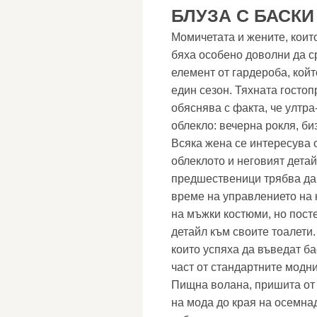
БЛУЗА С БАСКИ
Момичетата и жените, коит
бяха особено доволни да с
елемент от гардероба, койт
един сезон. Тяхната гостоп
обяснява с факта, че ултр
облекло: вечерна рокля, би
Всяка жена се интересува о
облеклото и неговият детай
предшественици трябва да 
време на управлението на 
на мъжки костюми, но пост
детайл към своите тоалети.
които успяха да въведат ба
част от стандартните модни
Пищна волана, пришита от 
на мода до края на осемнад