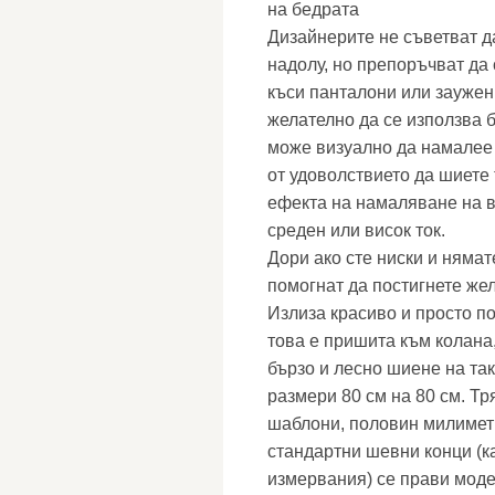
на бедрата
Дизайнерите не съветват д
надолу, но препоръчват да 
къси панталони или заужен
желателно да се използва б
може визуално да намалее 
от удоволствието да шиете 
ефекта на намаляване на в
среден или висок ток.
Дори ако сте ниски и нямат
помогнат да постигнете же
Излиза красиво и просто п
това е пришита към колана
бързо и лесно шиене на так
размери 80 см на 80 см. Тр
шаблони, половин милиметр
стандартни шевни конци (ка
измервания) се прави моде