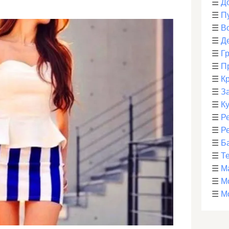
☰
Д
☰
П
☰
В
☰
Д
☰
Г
☰
П
☰
К
☰
З
☰
К
☰
Р
☰
Р
☰
Б
☰
Т
☰
М
☰
М
☰
М