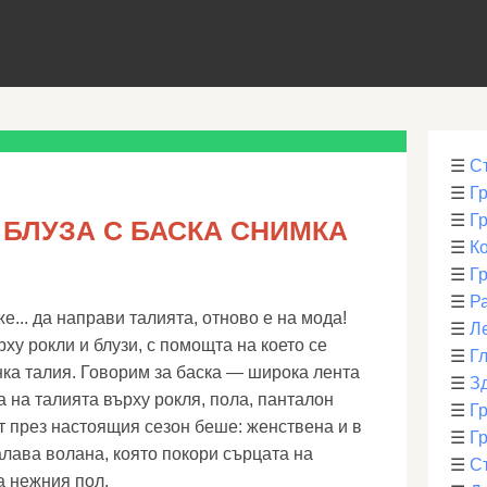
☰
С
☰
Г
☰
Г
 БЛУЗА С БАСКА СНИМКА
☰
К
☰
Г
☰
Р
е... да направи талията, отново е на мода!
☰
Л
рху рокли и блузи, с помощта на което се
☰
Г
нка талия. Говорим за баска — широка лента
☰
З
а на талията върху рокля, пола, панталон
☰
Гр
т през настоящия сезон беше: женствена и в
☰
Гр
лава волана, която покори сърцата на
☰
С
а нежния пол.