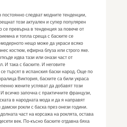
о постоянно следват модните тенденции,
рещнат този актуален и супер популярен
о се превърна в тенденция за повече от
риемна и топла среща с баските се
а-модерното нещо може да украси всяко
знес костюм, ефирна блуза или строго яке.
ткъде идва тази или онази част от
л. И така с баските. И неговите
се търсят в испанския баски народ. Още по
кралица Виктория, баските са били украса
епенно жените успяват да добавят този
 И всичко започна с практичните французи,
ската в народната мода и да я направят
 дамски рокли с баска през онези години.
долната част на корсажа на роклята, остава
есети век. По-късно баските отдавна бяха