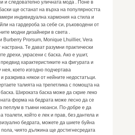
и и следователно уличната мода . Поне в
баски ще останат на върха на популярността
амери индивидуална хармония на стила и
йли на гардероба за себе си, ръководени от
ните модни дизайнери в света .
Burberry Prorsum, Monique Lhuillier, Vera
 настрана. Те дават разумни практически
ите дрехи, украсени с баска. Ако е ушит,
т предвид характеристиките на фигурата и
 нея, което изгодно подчертава
 и разкрива някои от нейните недостатъци.
ртаете талията на трепетлика с помощта на
 баска. Широката баска може да скрие леко
ената форма на бедрата може лесно да се
а пеплум в тъмни нюанси. По-добре е да
 тоалети, който е лек и прав, без дантела и
 визуално бедрата, можете да шиете буйна
 пола, чиято дължина ще достигнесредата