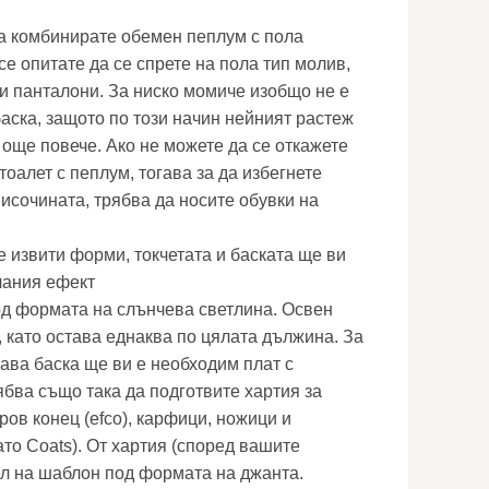
а комбинирате обемен пеплум с пола
се опитате да се спрете на пола тип молив,
и панталони. За ниско момиче изобщо не е
аска, защото по този начин нейният растеж
още повече. Ако не можете да се откажете
тоалет с пеплум, тогава за да избегнете
исочината, трябва да носите обувки на
е извити форми, токчетата и баската ще ви
лания ефект
од формата на слънчева светлина. Освен
, като остава еднаква по цялата дължина. За
ава баска ще ви е необходим плат с
ябва също така да подготвите хартия за
ов конец (efco), карфици, ножици и
то Coats). От хартия (според вашите
л на шаблон под формата на джанта.