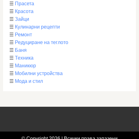
☰
Прасета
☰
Красота
☰
Зайци
☰
Кулинарни рецепти
☰
Ремонт
☰
Редуциране на теглото
☰
Баня
☰
Техника
☰
Маникюр
☰
Мобилни устройства
☰
Мода и стил
© Copyright 2026 | Всички права запазени