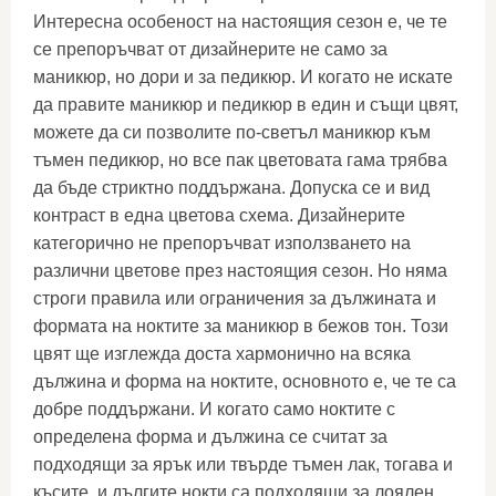
Интересна особеност на настоящия сезон е, че те
се препоръчват от дизайнерите не само за
маникюр, но дори и за педикюр. И когато не искате
да правите маникюр и педикюр в един и същи цвят,
можете да си позволите по-светъл маникюр към
тъмен педикюр, но все пак цветовата гама трябва
да бъде стриктно поддържана. Допуска се и вид
контраст в една цветова схема. Дизайнерите
категорично не препоръчват използването на
различни цветове през настоящия сезон. Но няма
строги правила или ограничения за дължината и
формата на ноктите за маникюр в бежов тон. Този
цвят ще изглежда доста хармонично на всяка
дължина и форма на ноктите, основното е, че те са
добре поддържани. И когато само ноктите с
определена форма и дължина се считат за
подходящи за ярък или твърде тъмен лак, тогава и
късите, и дългите нокти са подходящи за лоялен