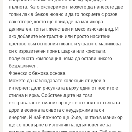
пълнота. Като експеримент можете да нанесете две
топки лак в бежов нюанс и да го покриете с розов
лак отгоре, което ще придаде на маникюра
деликатен, топъл, женствен и меко изискан вид. И
ако добавите контрастни или просто наситени
цветове към основния нюанс и украсите маникюра
си с изразителен принт, шарка или кристали,
получената композиция няма да остави никого
безразличен.
Френски с бежова основа
Можете да наблюдавате колекции от идеи в
интернет: дали рисунката върху един от ноктите е
стилна и ярка. Собствениците на този
екстравагантен маникюр ще се откроят от тълпата
дори в есенната сивота с неудържимата си
енергия. И най-важното ще бъде, че такъв маникюр
ще се превърне в източник на вдъхновение за