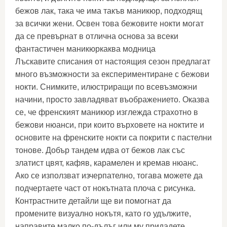
бежов лак, така че има такъв маникюр, подходящ
за всички жени. Освен това бежовите нокти могат
да се превърнат в отлична основа за всеки
фантастичен маникюркаква модница
Лъскавите списания от настоящия сезон предлагат
много възможности за експериментиране с бежови
нокти. Снимките, илюстриращи по всевъзможни
начини, просто завладяват въображението. Оказва
се, че френският маникюр изглежда страхотно в
бежови нюанси, при които върховете на ноктите и
основите на френските нокти са покрити с пастелни
тонове. Добър тандем идва от бежов лак със
златист цвят, кафяв, карамелен и кремав нюанс.
Ако се използват изчерпателно, тогава можете да
подчертаете част от нокътната плоча с рисунка.
Контрастните детайли ще ви помогнат да
промените визуално нокътя, като го удължите,
направите малко по-дълъг или му придадете