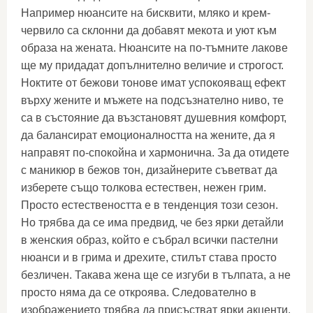
Например нюансите на бисквити, мляко и крем-
червило са склонни да добавят мекота и уют към
образа на жената. Нюансите на по-тъмните лакове
ще му придадат допълнително величие и строгост.
Ноктите от бежови тонове имат успокояващ ефект
върху жените и мъжете на подсъзнателно ниво, те
са в състояние да възстановят душевния комфорт,
да балансират емоционалността на жените, да я
направят по-спокойна и хармонична. За да отидете
с маникюр в бежов тон, дизайнерите съветват да
изберете също толкова естествен, нежен грим.
Просто естествеността е в тенденция този сезон.
Но трябва да се има предвид, че без ярки детайли
в женския образ, който е събрал всички пастелни
нюанси и в грима и дрехите, стилът става просто
безличен. Такава жена ще се изгуби в тълпата, а не
просто няма да се откроява. Следователно в
изображението трябва да присъстват ярки акценти,