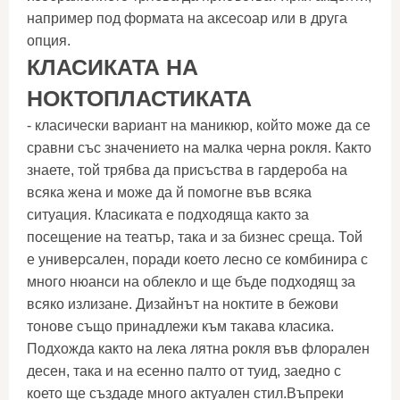
например под формата на аксесоар или в друга
опция.
КЛАСИКАТА НА
НОКТОПЛАСТИКАТА
- класически вариант на маникюр, който може да се
сравни със значението на малка черна рокля. Както
знаете, той трябва да присъства в гардероба на
всяка жена и може да й помогне във всяка
ситуация. Класиката е подходяща както за
посещение на театър, така и за бизнес среща. Той
е универсален, поради което лесно се комбинира с
много нюанси на облекло и ще бъде подходящ за
всяко излизане. Дизайнът на ноктите в бежови
тонове също принадлежи към такава класика.
Подхожда както на лека лятна рокля във флорален
десен, така и на есенно палто от туид, заедно с
което ще създаде много актуален стил.Въпреки