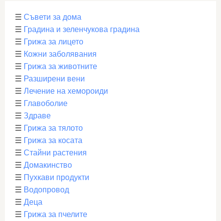
☰
Съвети за дома
☰
Градина и зеленчукова градина
☰
Грижа за лицето
☰
Кожни заболявания
☰
Грижа за животните
☰
Разширени вени
☰
Лечение на хемороиди
☰
Главоболие
☰
Здраве
☰
Грижа за тялото
☰
Грижа за косата
☰
Стайни растения
☰
Домакинство
☰
Пухкави продукти
☰
Водопровод
☰
Деца
☰
Грижа за пчелите