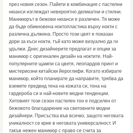
през новия сезон. Пайети в комбинация с пастелни
нюанси изглеждат невероятно деликатни и стилни.
Маникюрът в бежови нюанси е различен. Тя може
да бъде обикновена ноктопластика върху нокти с
различна дължина. Просто този цвят е показан
дори за къси нокти, тъй като може визуално да ги
удължи. Днес дизайнерите предлагат и опции за
маникюр с оригинален дизайн на ноктите. Най-
популярните щампи са цветя, леопардов принт и
мистериозни китайски йероглифи. Когато избирате
маникюр, който планирате да направите, трябва да
вземете предвид тена на кожата си, тона на
гардероба си и най-новите модни тенденции.
Хитовият този сезон пастелен тон е подсилен от
бежовото благодарение на световните модни
дизайнери. Присъства във всичко, защото неговата
уникалност се крие в неговата универсалност. И
такъв нежен маникюр с право се счита за