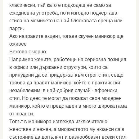
класически, тъй като е подходящ не само за
ежедневна употреба, но и изгодно подчертава
стила на момичето на най-бляскавата среща или
парти.
Ако направите акцент, тогава скучен маникюр ще
оживее
Бежово с черно
Например жените, работещи на сериозна позиция
в офиси или държавни структури, които са
принудени да се придържат към строг стил, също
трябва да правят маникюр, който е практически
незабележим, в най-добрия случай - вфренски
стил. Но днес те могат да покажат своя модерен
маникюр, който е представен в много широка гама
от нюанси.
Топът в маникюра изглежда изключително
женствен и нежен, а множеството му нюанси са в
състояние да допълнят и разнообразят всеки стил.