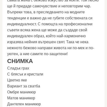
самата жена с бежово изкуство за нокти. Той лесно
ще й придаде самочувствие и неповторим чар.
Въпреки това, в преследването на модните
тенденции е важно да не губите собствената си
индивидуалност. С помощта на професионални
съвети всяка жена ще може да създаде свой
индивидуален образ, който най-хармонично
изразява нейния вътрешен свят. Така че нека
нежното бежово направи живота ни по-мек и по-
уютен, а ние самите по-защитени!
СНИМКА
Сладък грах
С блясък и кристали
Цветно яке
Вариант за сватба
Омбре маникюр
Матов маникюр
Дантелен маникюр