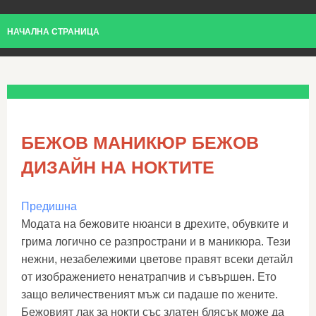
НАЧАЛНА СТРАНИЦА
БЕЖОВ МАНИКЮР БЕЖОВ
ДИЗАЙН НА НОКТИТЕ
Предишна
Модата на бежовите нюанси в дрехите, обувките и
грима логично се разпространи и в маникюра. Тези
нежни, незабележими цветове правят всеки детайл
от изображението ненатрапчив и съвършен. Ето
защо величественият мъж си падаше по жените.
Бежовият лак за нокти със златен блясък може да