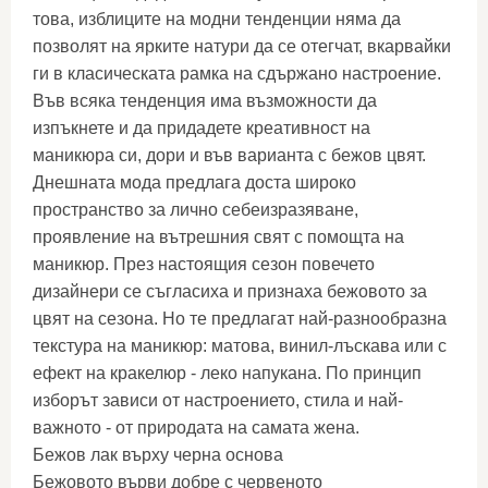
това, изблиците на модни тенденции няма да
позволят на ярките натури да се отегчат, вкарвайки
ги в класическата рамка на сдържано настроение.
Във всяка тенденция има възможности да
изпъкнете и да придадете креативност на
маникюра си, дори и във варианта с бежов цвят.
Днешната мода предлага доста широко
пространство за лично себеизразяване,
проявление на вътрешния свят с помощта на
маникюр. През настоящия сезон повечето
дизайнери се съгласиха и признаха бежовото за
цвят на сезона. Но те предлагат най-разнообразна
текстура на маникюр: матова, винил-лъскава или с
ефект на кракелюр - леко напукана. По принцип
изборът зависи от настроението, стила и най-
важното - от природата на самата жена.
Бежов лак върху черна основа
Бежовото върви добре с червеното