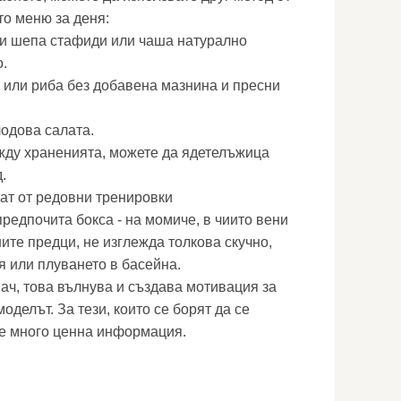
то меню за деня:
 и шепа стафиди или чаша натурално
.
 или риба без добавена мазнина и пресни
лодова салата.
жду храненията, можете да ядетелъжица
.
ат от редовни тренировки
редпочита бокса - на момиче, в чиито вени
ите предци, не изглежда толкова скучно,
я или плуването в басейна.
мач, това вълнува и създава мотивация за
оделът. За тези, които се борят да се
а е много ценна информация.