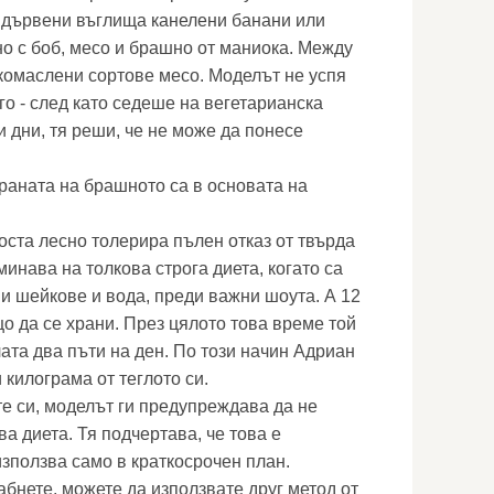
на дървени въглища канелени банани или
но с боб, месо и брашно от маниока. Между
скомаслени сортове месо. Моделът не успя
го - след като седеше на вегетарианска
 дни, тя реши, че не може да понесе
раната на брашното са в основата на
ста лесно толерира пълен отказ от твърда
минава на толкова строга диета, когато са
 шейкове и вода, преди важни шоута. А 12
о да се храни. През цялото това време той
та два пъти на ден. По този начин Адриан
 килограма от теглото си.
 си, моделът ги предупреждава да не
а диета. Тя подчертава, че това е
използва само в краткосрочен план.
абнете, можете да използвате друг метод от