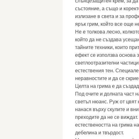
слънцезащитен крем, за да
състояние, а също и корект
излизане в света и за про
ярък грим, който все още н
Не е толкова лесно, колкот
който да не създава усещан
тайните техники, които пр
ефект се използва основа з
светлоотразителни частици
естествения тен. Специале
неравностите и да се скрие
Целта на грима е да създад
Под очите и долната част н
светъл нюанс. Руж от цвят 
нанася върху скулите и вни
преходите да не се виждат.
естествеността на грима н
дебелина и твърдост.