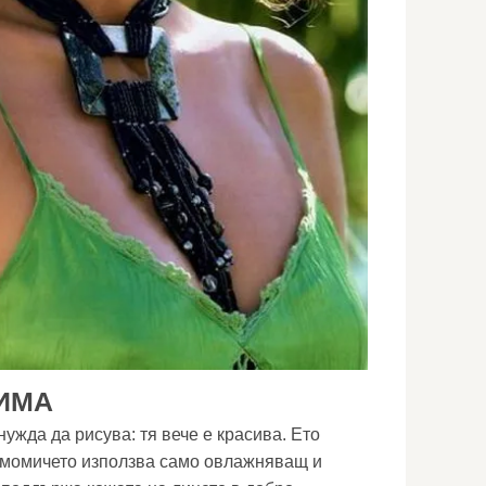
РИМА
ужда да рисува: тя вече е красива. Ето
 момичето използва само овлажняващ и