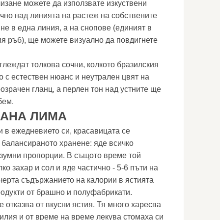
изане можете да използвате изкуствени
очно над линията на растеж на собствените
 не в една линия, а на снопове (единият в
ия ръб), ще можете визуално да повдигнете
зглеждат толкова сочни, колкото бразилския
о с естествен нюанс и неутрален цвят на
озрачен гланц, а перлен тон над устните ще
бем.
ИАНА ЛИМА
 в ежедневието си, красавицата се
 балансираното хранене: яде всичко
азумни пропорции. В същото време той
о захар и сол и яде частично - 5-6 пъти на
ечерта съдържанието на калории в ястията
одукти от брашно и полуфабрикати.
 отказва от вкусни ястия. Тя много харесва
зилия и от време на време лекува стомаха си