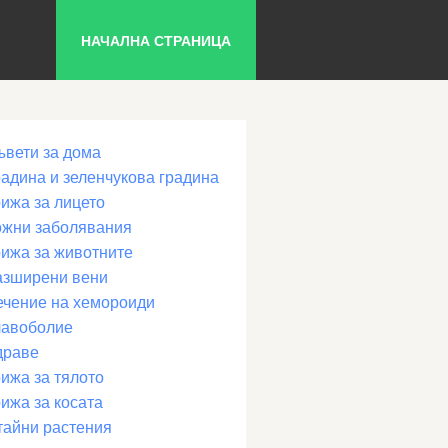
НАЧАЛНА СТРАНИЦА
ъвети за дома
радина и зеленчукова градина
рижа за лицето
ожни заболявания
рижа за животните
азширени вени
ечение на хемороиди
лавоболие
драве
ижа за тялото
ижа за косата
тайни растения