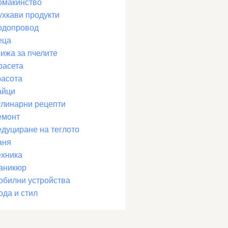
омакинство
ухкави продукти
одопровод
еца
рижа за пчелите
расета
расота
айци
улинарни рецепти
емонт
едуциране на теглото
аня
ехника
аникюр
обилни устройства
ода и стил