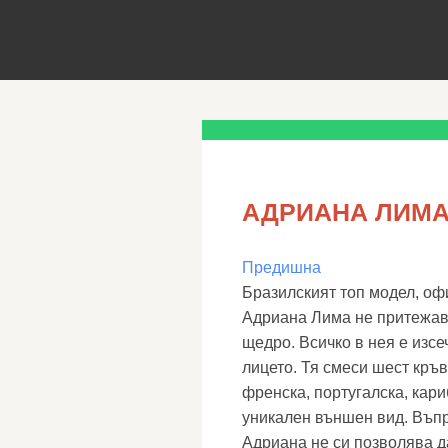
АДРИАНА ЛИМА
Предишна
Бразилският топ модел, офи
Адриана Лима не притежава
щедро. Всичко в нея е изсе
лицето. Тя смеси шест кръ
френска, португалска, кар
уникален външен вид. Въпр
Адриана не си позволява д