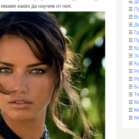
☰
Д
е имаме какво да научим от нея.
☰
П
☰
В
☰
Д
☰
Г
☰
П
☰
К
☰
З
☰
К
☰
Р
☰
Р
☰
Б
☰
Т
☰
М
☰
М
☰
М