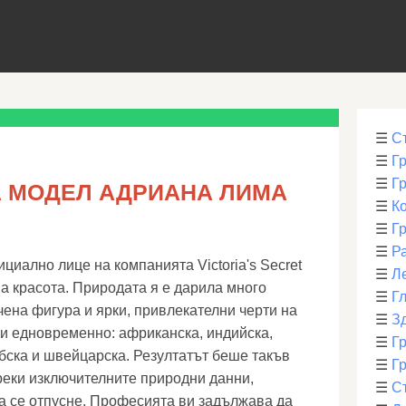
☰
С
☰
Г
☰
Г
 МОДЕЛ АДРИАНА ЛИМА
☰
К
☰
Г
☰
Р
циално лице на компанията Victoria's Secret
☰
Л
 красота. Природата я е дарила много
☰
Г
чена фигура и ярки, привлекателни черти на
☰
З
ви едновременно: африканска, индийска,
☰
Гр
ибска и швейцарска. Резултатът беше такъв
☰
Гр
еки изключителните природни данни,
☰
С
а се отпусне. Професията ви задължава да