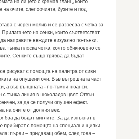
мата на лицето с кремав гланц, който
е на очите, слепоочията, бузите и под
тава с черен молив и се разресва с четка за
 Прилагането на сенки, които съответстват
 да направите веждите визуално по-тънки.
ва тънка плоска четка, която обикновено се
очите. Сенките също трябва да бъдат
се рисуват с помощта на палитра от сиви
никата на опушени очи. Във вътрешната част
и, а във външната - по-тъмни нюанси.
н с тънка линия в шоколадов цвят. Отвън
сенчен, за да се получи опушен ефект.
а на очите от долния век.
ябва да бъдат миглите. За да изпъкнат в
се прибират с помощта на специални щипки
ала: първи – придаващ обем, след това –