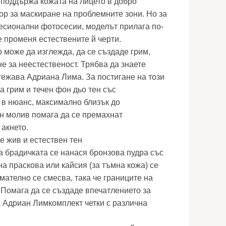
 поддържа кожата на лицето в добро
ор за маскиране на проблемните зони. Но за
фесионални фотосесии, моделът прилага по-
е променя естествените й черти.
о може да изглежда, да се създаде грим,
е за неестественост. Трябва да знаете
итежава Адриана Лима. За постигане на този
а грим и течен фон дьо тен със
 в нюанс, максимално близък до
н молив помага да се премахнат
 акнето.
е жив и естествен тен
а брадичката се нанася бронзова пудра със
на праскова или кайсия (за тъмна кожа) се
мателно се смесва, така че границите на
 Помага да се създаде впечатлението за
а Адриан Лимкомплект четки с различна