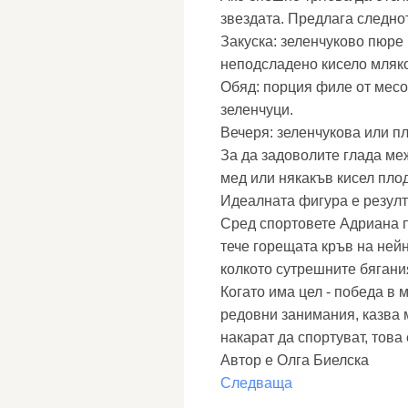
звездата. Предлага следно
Закуска: зеленчуково пюре
неподсладено кисело мляко
Обяд: порция филе от месо
зеленчуци.
Вечеря: зеленчукова или п
За да задоволите глада ме
мед или някакъв кисел плод
Идеалната фигура е резулт
Сред спортовете Адриана п
тече горещата кръв на нейн
колкото сутрешните бягани
Когато има цел - победа в 
редовни занимания, казва м
накарат да спортуват, тов
Автор е Олга Биелска
Следваща