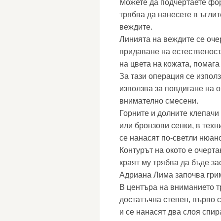
Можете да подчертаете фор
трябва да нанесете в ъглит
веждите.
Линията на веждите се очер
придаване на естественост.
на цвета на кожата, помага
За тази операция се използ
използва за повдигане на 
внимателно смесени.
Горните и долните клепачи 
или бронзови сенки, в тех
се нанасят по-светли нюанс
Контурът на окото е очерта
краят му трябва да бъде за
Адриана Лима започва грим
В центъра на вниманието тр
достатъчна степен, първо 
и се нанасят два слоя спир