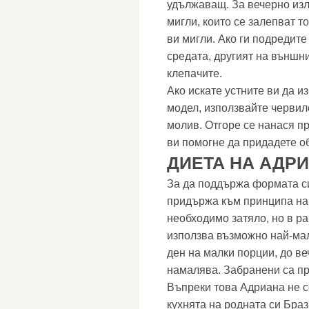
удължаващ. За вечерно изл
мигли, които се залепват т
ви мигли. Ако ги подредите
средата, другият на външн
клепачите.
Ако искате устните ви да и
модел, използвайте червил
молив. Отгоре се нанася пр
ви помогне да придадете о
ДИЕТА НА АДР
За да поддържа формата си
придържа към принципа на
необходимо затяло, но в р
използва възможно най-малк
ден на малки порции, до в
намалява. Забранени са пр
Въпреки това Адриана не се
кухнята на родната си Бра