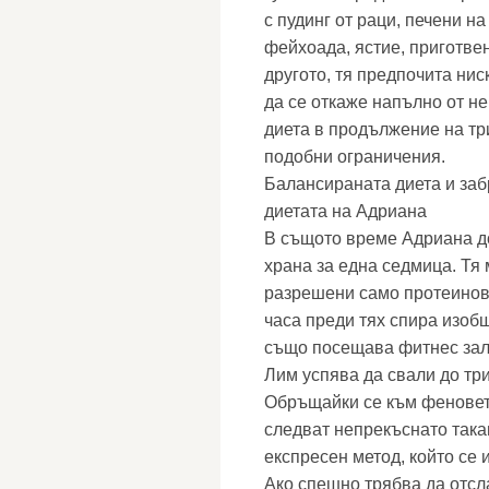
с пудинг от раци, печени 
фейхоада, ястие, приготве
другото, тя предпочита ни
да се откаже напълно от не
диета в продължение на три
подобни ограничения.
Балансираната диета и заб
диетата на Адриана
В същото време Адриана до
храна за една седмица. Тя 
разрешени само протеинови
часа преди тях спира изобщ
също посещава фитнес зала
Лим успява да свали до три
Обръщайки се към феновете
следват непрекъснато такав
експресен метод, който се 
Ако спешно трябва да отсл