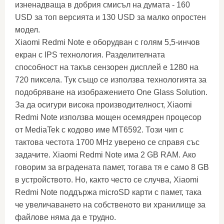
изненадваща в добрия смисъл на думата - 160
USD за топ версията и 130 USD за малко опростен
модел.
Xiaomi Redmi Note е оборудван с голям 5,5-инчов
екран с IPS технология. Разделителната
способност на такъв сензорен дисплей е 1280 на
720 пиксела. Тук също се използва технологията за
подобряване на изображението One Glass Solution.
За да осигури висока производителност, Xiaomi
Redmi Note използва мощен осемядрен процесор
от MediaTek с кодово име MT6592. Този чип с
тактова честота 1700 MHz уверено се справя със
задачите. Xiaomi Redmi Note има 2 GB RAM. Ако
говорим за вградената памет, тогава тя е само 8 GB
в устройството. Но, както често се случва, Xiaomi
Redmi Note поддържа microSD карти с памет, така
че увеличаването на собственото ви хранилище за
файлове няма да е трудно.