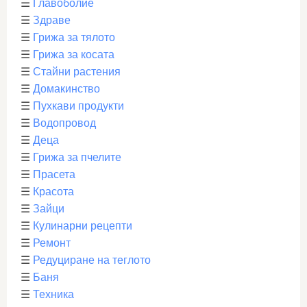
☰
Главоболие
☰
Здраве
☰
Грижа за тялото
☰
Грижа за косата
☰
Стайни растения
☰
Домакинство
☰
Пухкави продукти
☰
Водопровод
☰
Деца
☰
Грижа за пчелите
☰
Прасета
☰
Красота
☰
Зайци
☰
Кулинарни рецепти
☰
Ремонт
☰
Редуциране на теглото
☰
Баня
☰
Техника