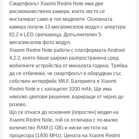
Смартфонът Xiaomi Redmi Note има две
висококачествени камери, които често се
инсталират само в топ моделите. Основната
камера получи 13-мегапикселов модул с апертура
f/2.2 и LED светкавица. Допълнителен 5-
мегапикселов фото модул.
Xiaomi Redmi Note работи с платформата Android
4.2.2, която беше широко разпространена сред
мобилните устройства от миналата година. Трябва
да се отбележи, че смартфонът е оборудван със
собствен интерфейс MIUI. Батерията в Xiaomi
Redmi Note е с капацитет 3200 mAh. Ще има
няколко цветови решения, вариращи от черно до
розово.
Що се отнася до основния (опростен) модел на
Xiaomi Redmi Note, той се отличава с по-малко
количество RAM (1 GB) и ниски честоти на
процесора (1400 MHz). Цената на Xiaomi Redmi