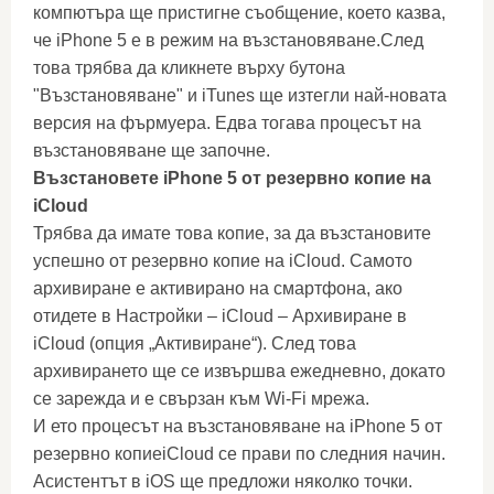
компютъра ще пристигне съобщение, което казва,
че iPhone 5 е в режим на възстановяване.След
това трябва да кликнете върху бутона
"Възстановяване" и iTunes ще изтегли най-новата
версия на фърмуера. Едва тогава процесът на
възстановяване ще започне.
Възстановете iPhone 5 от резервно копие на
iCloud
Трябва да имате това копие, за да възстановите
успешно от резервно копие на iCloud. Самото
архивиране е активирано на смартфона, ако
отидете в Настройки – iCloud – Архивиране в
iCloud (опция „Активиране“). След това
архивирането ще се извършва ежедневно, докато
се зарежда и е свързан към Wi-Fi мрежа.
И ето процесът на възстановяване на iPhone 5 от
резервно копиеiCloud се прави по следния начин.
Асистентът в iOS ще предложи няколко точки.