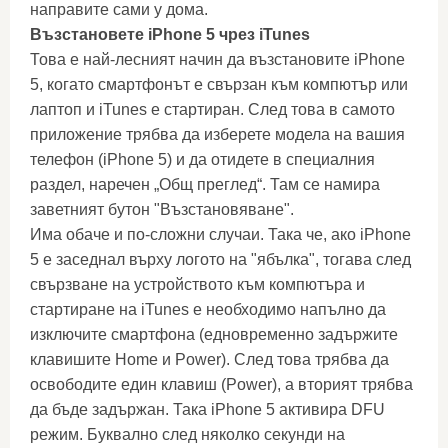
направите сами у дома.
Възстановете iPhone 5 чрез iTunes
Това е най-лесният начин да възстановите iPhone
5, когато смартфонът е свързан към компютър или
лаптоп и iTunes е стартиран. След това в самото
приложение трябва да изберете модела на вашия
телефон (iPhone 5) и да отидете в специалния
раздел, наречен „Общ преглед“. Там се намира
заветният бутон "Възстановяване".
Има обаче и по-сложни случаи. Така че, ако iPhone
5 е заседнал върху логото на "ябълка", тогава след
свързване на устройството към компютъра и
стартиране на iTunes е необходимо напълно да
изключите смартфона (едновременно задържите
клавишите Home и Power). След това трябва да
освободите един клавиш (Power), а вторият трябва
да бъде задържан. Така iPhone 5 активира DFU
режим. Буквално след няколко секунди на