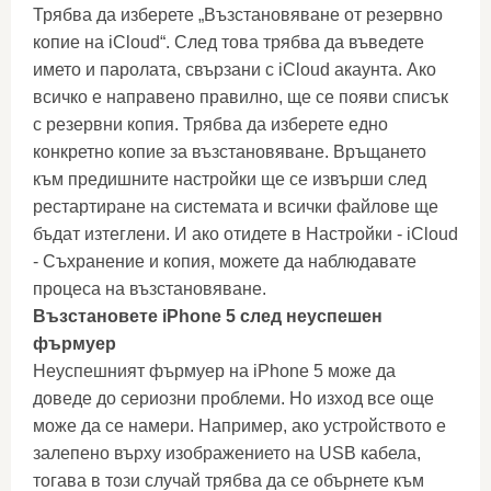
Трябва да изберете „Възстановяване от резервно
копие на iCloud“. След това трябва да въведете
името и паролата, свързани с iCloud акаунта. Ако
всичко е направено правилно, ще се появи списък
с резервни копия. Трябва да изберете едно
конкретно копие за възстановяване. Връщането
към предишните настройки ще се извърши след
рестартиране на системата и всички файлове ще
бъдат изтеглени. И ако отидете в Настройки - iCloud
- Съхранение и копия, можете да наблюдавате
процеса на възстановяване.
Възстановете iPhone 5 след неуспешен
фърмуер
Неуспешният фърмуер на iPhone 5 може да
доведе до сериозни проблеми. Но изход все още
може да се намери. Например, ако устройството е
залепено върху изображението на USB кабела,
тогава в този случай трябва да се обърнете към