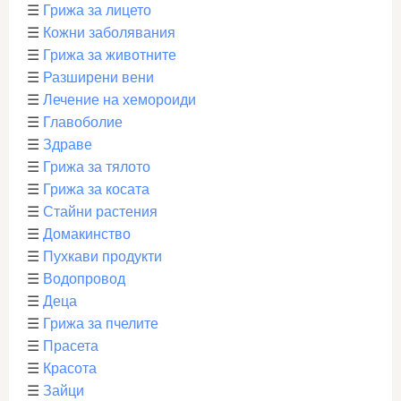
☰
Грижа за лицето
☰
Кожни заболявания
☰
Грижа за животните
☰
Разширени вени
☰
Лечение на хемороиди
☰
Главоболие
☰
Здраве
☰
Грижа за тялото
☰
Грижа за косата
☰
Стайни растения
☰
Домакинство
☰
Пухкави продукти
☰
Водопровод
☰
Деца
☰
Грижа за пчелите
☰
Прасета
☰
Красота
☰
Зайци