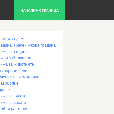
НАЧАЛНА СТРАНИЦА
ъвети за дома
радина и зеленчукова градина
рижа за лицето
ожни заболявания
рижа за животните
азширени вени
ечение на хемороиди
лавоболие
драве
ижа за тялото
ижа за косата
тайни растения