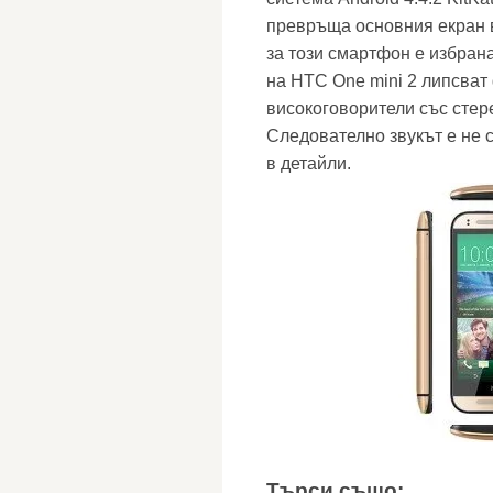
превръща основния екран 
за този смартфон е избрана
на HTC One mini 2 липсват
високоговорители със стер
Следователно звукът е не с
в детайли.
Търси също: