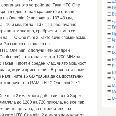
☰
Д
 оригиналното устройство. Така HTC One
☰
П
ърна в един от най-красивите и стилни
☰
В
 на One mini 2: височина - 137,43 мм,
☰
Д
 - 10,6 мм, тегло - 137 г. Първоначално
☰
Г
ри цвята: златист, сребрист и тъмно сив.
☰
П
 на HTC One mini 2, както вече споменахме,
☰
К
. За сметка на това са на
☰
З
 HTC One mini 2 получи четириядрен
☰
К
Qualcomm) с тактова честота 1200 MHz за
☰
Р
 Такъв чипсет е среден клас, чиято мощност
☰
Р
адачи, игри и приложения. Вградената памет
☰
Б
о наличните 16 GB трябва да са достатъчни
☰
Т
то количество RAM в HTC One mini 2 е 1
☰
М
☰
М
One mini 2 има много добър дисплей Super
☰
М
маляла до 1280 на 720 пиксела, но все пак
жението ще зарадва потребителя със
Тъй като HTC One mini 2 е много по-малък от