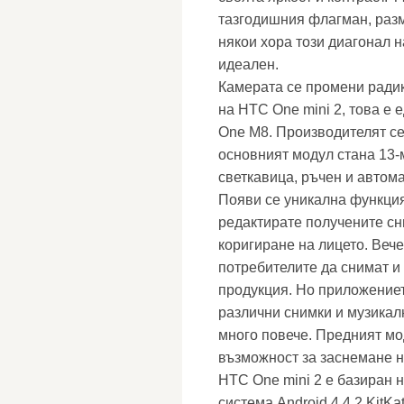
тазгодишния флагман, разм
някои хора този диагонал 
идеален.
Камерата се промени радик
на HTC One mini 2, това е
One M8. Производителят се
основният модул стана 13-
светкавица, ръчен и автом
Появи се уникална функция
редактирате получените сн
коригиране на лицето. Веч
потребителите да снимат и
продукция. Но приложениет
различни снимки и музикал
много повече. Предният мо
възможност за заснемане н
HTC One mini 2 е базиран 
система Android 4.4.2 KitK