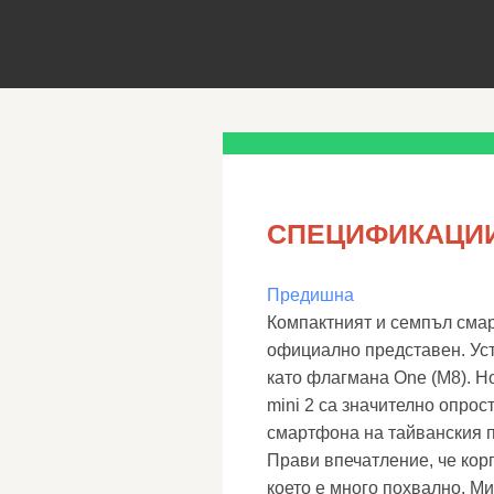
СПЕЦИФИКАЦИИ 
Предишна
Компактният и семпъл смар
официално представен. Ус
като флагмана One (M8). Н
mini 2 са значително опрос
смартфона на тайванския 
Прави впечатление, че кор
което е много похвално. М