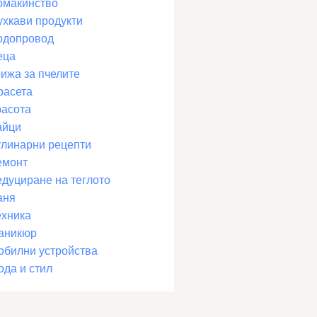
омакинство
ухкави продукти
одопровод
еца
рижа за пчелите
расета
расота
айци
улинарни рецепти
емонт
едуциране на теглото
аня
ехника
аникюр
обилни устройства
ода и стил