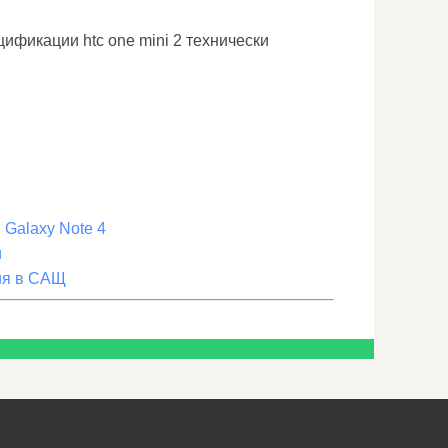
ецификации htc one mini 2 технически
Galaxy Note 4
и
ция в САЩ