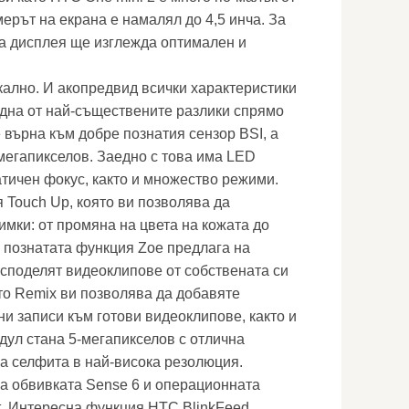
ерът на екрана е намалял до 4,5 инча. За
на дисплея ще изглежда оптимален и
ално. И акопредвид всички характеристики
 една от най-съществените разлики спрямо
 върна към добре познатия сензор BSI, а
мегапикселов. Заедно с това има LED
атичен фокус, както и множество режими.
 Touch Up, която ви позволява да
имки: от промяна на цвета на кожата до
е познатата функция Zoe предлага на
 споделят видеоклипове от собствената си
о Remix ви позволява да добавяте
ни записи към готови видеоклипове, както и
дул стана 5-мегапикселов с отлична
а селфита в най-висока резолюция.
на обвивката Sense 6 и операционната
at. Интересна функция HTC BlinkFeed