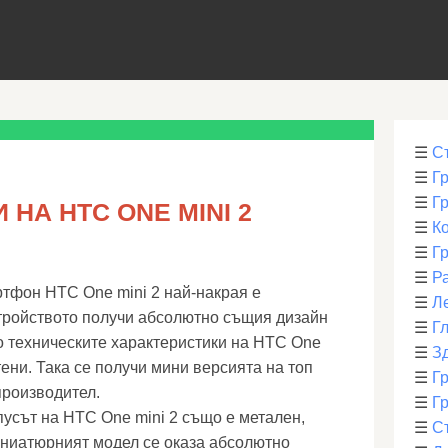
☰
С
☰
Г
☰
Г
НА HTC ONE MINI 2
☰
К
☰
Г
☰
Р
тфон HTC One mini 2 най-накрая е
☰
Л
тройството получи абсолютно същия дизайн
☰
Г
о техническите характеристики на HTC One
☰
З
тени. Така се получи мини версията на топ
☰
Гр
производител.
☰
Гр
пусът на HTC One mini 2 също е метален,
☰
С
иниатюрният модел се оказа абсолютно