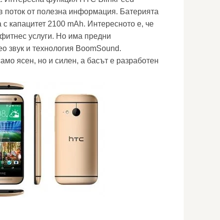
в поток от полезна информация. Батерията
 с капацитет 2100 mAh. Интересното е, че
 фитнес услуги. Но има предни
ео звук и технология BoomSound.
амо ясен, но и силен, а басът е разработен