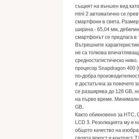
същият на външен вид като
mini 2 автоматично се прев
смартфони в света. Размери
ширина - 65,04 мм, дебелина
смартфонът се предлага в т
Вътрешните характеристики
не са толкова впечатляващи
средностатистическо ниво.
процесор Snapdragon 400 (
по-добра производителност.
е достатъчна за повечето з
се разширява до 128 GB, н
на първо време. Минимално
GB.
Както обикновено за HTC, 
LCD 3. Резолюцията му е на
общото качество на изобра
своята яркост и контраст. 