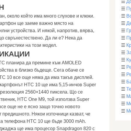
☰
Д
Н
☰
П
н, около който има много слухове и клюки.
☰
В
смартфон ще заеме важно място на
☰
Д
лни устройства. И някой, напротив, вярва,
☰
Г
що свръхестествено. Да ли е? Нека да
☰
П
ктеристики на този модел.
☰
К
ФИКАЦИИ
☰
З
☰
К
HTC планира да премине към AMOLED
☰
Р
ойства в близко бъдеще. Сега обаче се
☰
Р
HTC 10 все още няма да има такъв дисплей.
☰
Б
мартфонът HTC 10 ще има 5,15-инчов Super
☰
Т
 резолюция 2560×1440 пиксела. Що се
☰
М
твеник, HTC One M9, той използва Super
☰
М
се още не е ясно защо точно новото
☰
М
 предишното. Някои източници казват, че
на телефона HTC 10 ще бъде 3000 mAh.
 джаджа ще има процесор Snapdragon 820 с