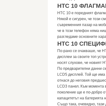
HTC 10 ФЛАГМА
HTC 10 е поредният флагма
Някой е сигурен, че този 
съвременния пазар на моби
че в този телефон няма ни
разгледаме основните хара
HTC 10 СПЕЦИ
По-рано се очакваше, че 
дисплеи за своите топ устр
носят слухове, че новият 
По предварителни данни с
LCD5 дисплей. Той ще има
отнася до неговия предшес
LCD3 панел. Към момента в
поколение ще е по-добро от
капацитетът на батерията 
Също така, очевидно, тази