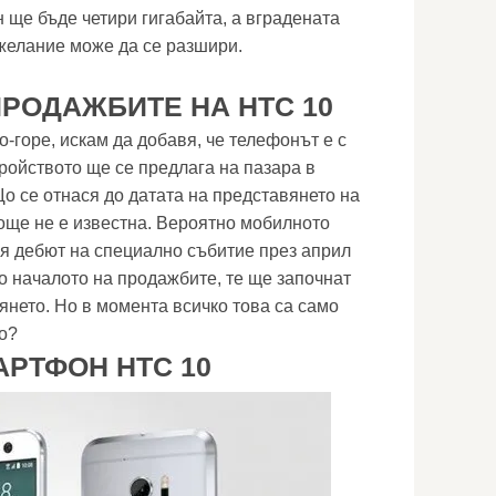
 ще бъде четири гигабайта, а вградената
желание може да се разшири.
РОДАЖБИТЕ НА HTC 10
-горе, искам да добавя, че телефонът е с
ройството ще се предлага на пазара в
Що се отнася до датата на представянето на
още не е известна. Вероятно мобилното
я дебют на специално събитие през април
до началото на продажбите, те ще започнат
янето. Но в момента всичко това са само
о?
АРТФОН HTC 10