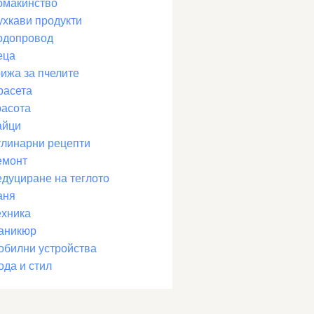
омакинство
ухкави продукти
одопровод
еца
рижа за пчелите
расета
расота
айци
улинарни рецепти
емонт
едуциране на теглото
аня
ехника
аникюр
обилни устройства
ода и стил