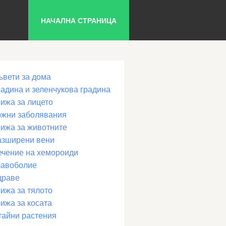
НАЧАЛНА СТРАНИЦА
ъвети за дома
радина и зеленчукова градина
рижа за лицето
ожни заболявания
рижа за животните
азширени вени
ечение на хемороиди
лавоболие
драве
ижа за тялото
ижа за косата
тайни растения