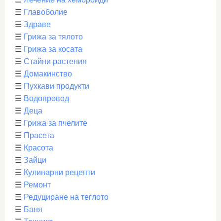
☰
Главоболие
☰
Здраве
☰
Грижа за тялото
☰
Грижа за косата
☰
Стайни растения
☰
Домакинство
☰
Пухкави продукти
☰
Водопровод
☰
Деца
☰
Грижа за пчелите
☰
Прасета
☰
Красота
☰
Зайци
☰
Кулинарни рецепти
☰
Ремонт
☰
Редуциране на теглото
☰
Баня