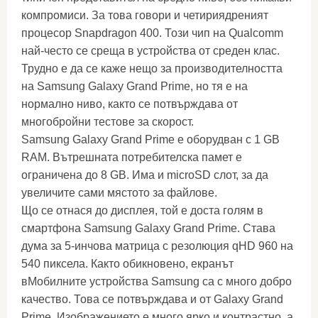
компромиси. За това говори и четириядреният
процесор Snapdragon 400. Този чип на Qualcomm
най-често се среща в устройства от среден клас.
Трудно е да се каже нещо за производителността
на Samsung Galaxy Grand Prime, но тя е на
нормално ниво, както се потвърждава от
многобройни тестове за скорост.
Samsung Galaxy Grand Prime е оборудван с 1 GB
RAM. Вътрешната потребителска памет е
ограничена до 8 GB. Има и microSD слот, за да
увеличите сами мястото за файлове.
Що се отнася до дисплея, той е доста голям в
смартфона Samsung Galaxy Grand Prime. Става
дума за 5-инчова матрица с резолюция qHD 960 на
540 пиксела. Както обикновено, екранът
вМобилните устройства Samsung са с много добро
качество. Това се потвърждава и от Galaxy Grand
Prime. Изображението е много ярко и контрастно, а