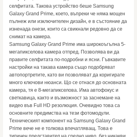
селфитата. Такова устройство беше Samsung
Galaxy Grand Prime, което, въпреки че няма мощен
пълнеж или изключителен дизайн, е в състояние да
изненада онези, които са свикнали редовно да се
снимат на камера.
Samsung Galaxy Grand Prime има широкоъгълна 5-
мегапикселова камера отпред. Позволява ви да
правите селфитата по-подробни и ясни. Гъвкавите
настройки на такава камера също подобряват
автопортретите, като ви позволяват да коригирате
много ключови нюанси. Що се отнася до основната
камера, тя е 8-мегапикселова. Има автофокус и
светкавица, както и възможност за заснемане на
видео във Full HD резолюция. Очевидно това са
основните предимства на тези фотомодули.
Техническият компонент на Samsung Galaxy Grand
Prime вече не е толкова впечатляващ. Това е
типичен представител на средно ниво, без никакви