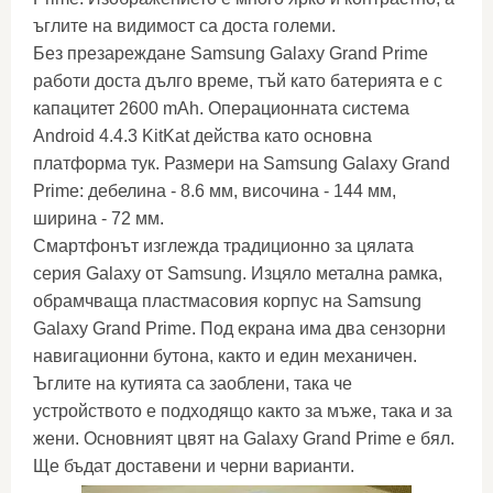
ъглите на видимост са доста големи.
Без презареждане Samsung Galaxy Grand Prime
работи доста дълго време, тъй като батерията е с
капацитет 2600 mAh. Операционната система
Android 4.4.3 KitKat действа като основна
платформа тук. Размери на Samsung Galaxy Grand
Prime: дебелина - 8.6 мм, височина - 144 мм,
ширина - 72 мм.
Смартфонът изглежда традиционно за цялата
серия Galaxy от Samsung. Изцяло метална рамка,
обрамчваща пластмасовия корпус на Samsung
Galaxy Grand Prime. Под екрана има два сензорни
навигационни бутона, както и един механичен.
Ъглите на кутията са заоблени, така че
устройството е подходящо както за мъже, така и за
жени. Основният цвят на Galaxy Grand Prime е бял.
Ще бъдат доставени и черни варианти.