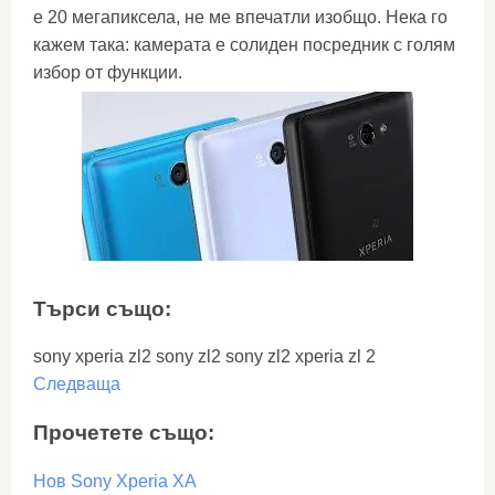
е 20 мегапиксела, не ме впечатли изобщо. Нека го
кажем така: камерата е солиден посредник с голям
избор от функции.
Търси също:
sony xperia zl2 sony zl2 sony zl2 xperia zl 2
Следваща
Прочетете също:
Нов Sony Xperia XA