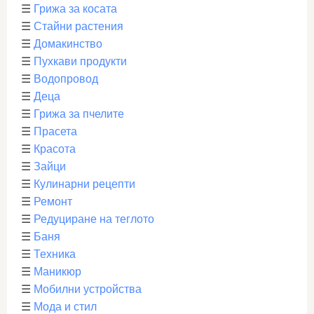
☰
Грижа за косата
☰
Стайни растения
☰
Домакинство
☰
Пухкави продукти
☰
Водопровод
☰
Деца
☰
Грижа за пчелите
☰
Прасета
☰
Красота
☰
Зайци
☰
Кулинарни рецепти
☰
Ремонт
☰
Редуциране на теглото
☰
Баня
☰
Техника
☰
Маникюр
☰
Мобилни устройства
☰
Мода и стил