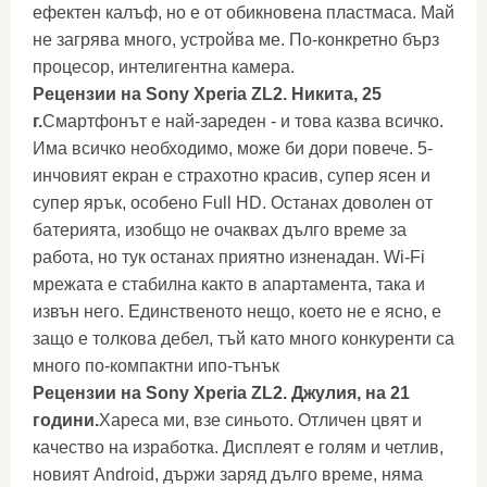
ефектен калъф, но е от обикновена пластмаса. Май
не загрява много, устройва ме. По-конкретно бърз
процесор, интелигентна камера.
Рецензии на Sony Xperia ZL2. Никита, 25
г.
Смартфонът е най-зареден - и това казва всичко.
Има всичко необходимо, може би дори повече. 5-
инчовият екран е страхотно красив, супер ясен и
супер ярък, особено Full HD. Останах доволен от
батерията, изобщо не очаквах дълго време за
работа, но тук останах приятно изненадан. Wi-Fi
мрежата е стабилна както в апартамента, така и
извън него. Единственото нещо, което не е ясно, е
защо е толкова дебел, тъй като много конкуренти са
много по-компактни ипо-тънък
Рецензии на Sony Xperia ZL2. Джулия, на 21
години.
Хареса ми, взе синьото. Отличен цвят и
качество на изработка. Дисплеят е голям и четлив,
новият Android, държи заряд дълго време, няма