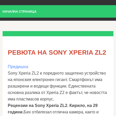
НАЧАЛНА СТРАНИЦА
РЕВЮТА НА SONY XPERIA ZL2
Предишна
Sony Xperia ZL2 е поредното защитено устройство
на японския електронен гигант. Смартфонът има
разширени и водещи функции. Единствената
основна разлика от Xperia Z2 е фактът, че новостта
има пластмасов корпус.
Рецензии на Sony Xperia ZL2. Кирило, на 29
години.
Бих отбелязал отлична камера, както и