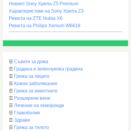
Новият Sony Xperia Z5 Premium
Характеристики на Sony Xperia Z3
Ревюта на ZTE Nubia X6
Ревюта на Philips Xenium W6618
☰
Съвети за дома
☰
Градина и зеленчукова градина
☰
Грижа за лицето
☰
Кожни заболявания
☰
Грижа за животните
☰
Разширени вени
☰
Лечение на хемороиди
☰
Главоболие
☰
Здраве
☰
Грижа за тялото