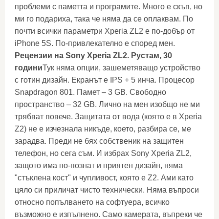
проблеми с паметта и програмите. Много е скъп, но
ми го подариха, така че няма да се оплаквам. По
почти всички параметри Xperia ZL2 е по-добър от
iPhone 5S. По-привлекателно е според мен.
Рецензии на Sony Xperia ZL2. Рустам, 30
години
Тук няма опции, зашеметяващо устройство
с готин дизайн. Екранът е IPS + 5 инча. Процесор
Snapdragon 801. Памет – 3 GB. Свободно
пространство – 32 GB. Лично на мен изобщо не ми
трябват повече. Защитата от вода (която е в Xperia
Z2) не е изчезнала никъде, което, разбира се, ме
зарадва. Преди не бях собственик на защитен
телефон, но сега съм. И избрах Sony Xperia ZL2,
защото има по-познат и приятен дизайн, няма
"стъклена кост" и чупливост, която е Z2. Ами като
цяло си приличат чисто технически. Няма въпроси
относно попълването на софтуера, всичко
възможно е изпълнено. Само камерата, въпреки че