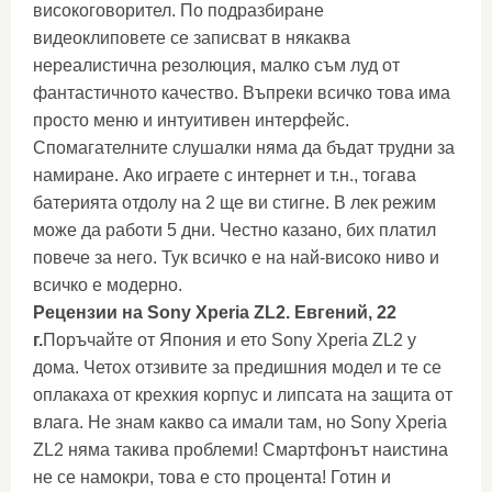
високоговорител. По подразбиране
видеоклиповете се записват в някаква
нереалистична резолюция, малко съм луд от
фантастичното качество. Въпреки всичко това има
просто меню и интуитивен интерфейс.
Спомагателните слушалки няма да бъдат трудни за
намиране. Ако играете с интернет и т.н., тогава
батерията отдолу на 2 ще ви стигне. В лек режим
може да работи 5 дни. Честно казано, бих платил
повече за него. Тук всичко е на най-високо ниво и
всичко е модерно.
Рецензии на Sony Xperia ZL2. Евгений, 22
г.
Поръчайте от Япония и ето Sony Xperia ZL2 у
дома. Четох отзивите за предишния модел и те се
оплакаха от крехкия корпус и липсата на защита от
влага. Не знам какво са имали там, но Sony Xperia
ZL2 няма такива проблеми! Смартфонът наистина
не се намокри, това е сто процента! Готин и