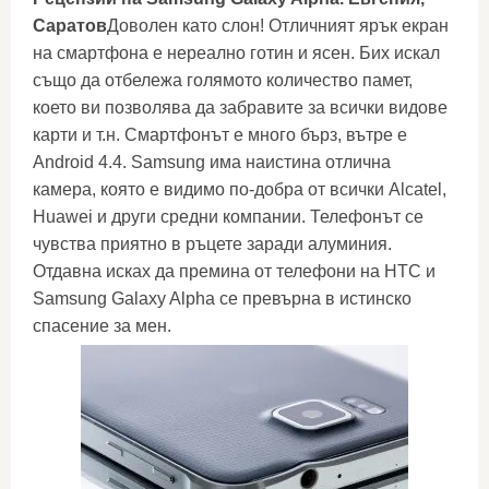
Саратов
Доволен като слон! Отличният ярък екран
на смартфона е нереално готин и ясен. Бих искал
също да отбележа голямото количество памет,
което ви позволява да забравите за всички видове
карти и т.н. Смартфонът е много бърз, вътре е
Android 4.4. Samsung има наистина отлична
камера, която е видимо по-добра от всички Alcatel,
Huawei и други средни компании. Телефонът се
чувства приятно в ръцете заради алуминия.
Отдавна исках да премина от телефони на HTC и
Samsung Galaxy Alpha се превърна в истинско
спасение за мен.