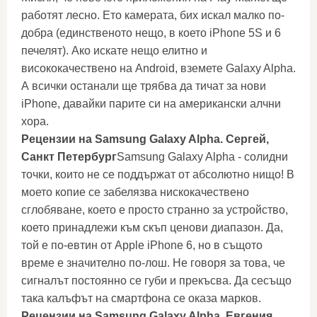
работят лесно. Ето камерата, бих искал малко по-
добра (единственото нещо, в което iPhone 5S и 6
печелят). Ако искате нещо елитно и
висококачествено на Android, вземете Galaxy Alpha.
А всички останали ще трябва да тичат за нови
iPhone, давайки парите си на американски алчни
хора.
Рецензии на Samsung Galaxy Alpha. Сергей,
Санкт Петербург
Samsung Galaxy Alpha - солидни
точки, които не се поддържат от абсолютно нищо! В
моето копие се забелязва нискокачествено
сглобяване, което е просто странно за устройство,
което принадлежи към скъп ценови диапазон. Да,
той е по-евтин от Apple iPhone 6, но в същото
време е значително по-лош. Не говоря за това, че
сигналът постоянно се губи и прекъсва. Да сесъщо
така калъфът на смартфона се оказа марков.
Рецензии на Samsung Galaxy Alpha. Евгения,