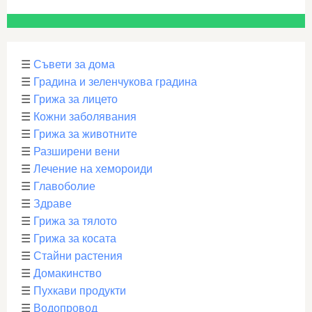
☰
Съвети за дома
☰
Градина и зеленчукова градина
☰
Грижа за лицето
☰
Кожни заболявания
☰
Грижа за животните
☰
Разширени вени
☰
Лечение на хемороиди
☰
Главоболие
☰
Здраве
☰
Грижа за тялото
☰
Грижа за косата
☰
Стайни растения
☰
Домакинство
☰
Пухкави продукти
☰
Водопровод