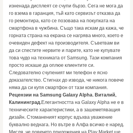
изненада дисплеят се счупи бързо. Сега не мога да
го взема в гаранция, тъй като сервизът отказва да
го ремонтира, като се позовава на покупката на
смартфона в чужбина. Също така искам да кажа, че
горната страна на екрана се нагрява много, което е
очевиден дефект на производителя. Съветвам ви
да си спестите нервите и парите, като не купувате
това чудо на техниката от Samsung. Тази компания
просто искаше да оплюе клиентите си.
Следователно счупеният ми телефон е ясно
доказателство. Стигнах до извода, че никога повече
няма да си купя смартфон от тази компания.
Рецензии на Samsung Galaxy Alpha. Виталий,
Калининград.
Елегантността на Galaxy Alpha не е в
техническите характеристики, а в зашеметяващия
дизайн. Стоманеният корпус вдъхва уважение
буквално веднага. Но вътре в Алфа всичко е наред.
Мисля, че повечето приложения на Play Market ще