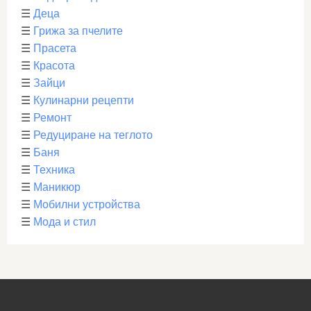
☰
Деца
☰
Грижа за пчелите
☰
Прасета
☰
Красота
☰
Зайци
☰
Кулинарни рецепти
☰
Ремонт
☰
Редуциране на теглото
☰
Баня
☰
Техника
☰
Маникюр
☰
Мобилни устройства
☰
Мода и стил