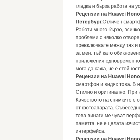
гладка и бърза работа на у
Рецензии на Huawei Honor
Петербург.
Отличен смартф
Работи много бързо, всичко
проблеми с няколко отворе
превключвате между тях и 
за мен, тъй като обикнове
приложения едновременно. 
мога да кажа, че е стойнос
Рецензии на Huawei Honor
смартфон и видях това. В н
Стилно и оригинално. При 
Качеството на снимките е 
от фотоапарата. Събеседни
това винаги ме чуват пер
паметта, не е цялата изчи
интерфейса.
Рецензии на Huawei Honor