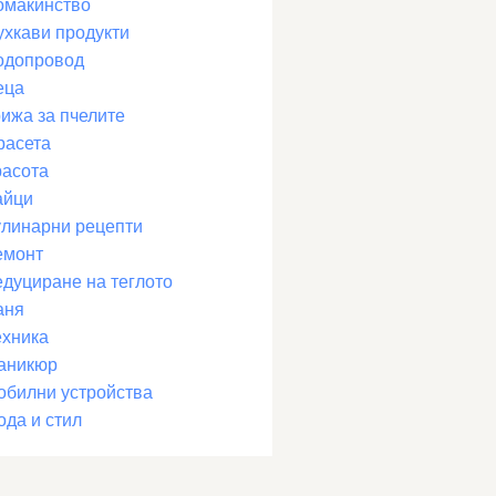
омакинство
ухкави продукти
одопровод
еца
рижа за пчелите
расета
расота
айци
улинарни рецепти
емонт
едуциране на теглото
аня
ехника
аникюр
обилни устройства
ода и стил