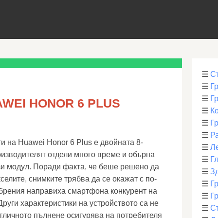
☰
С
☰
Г
☰
Г
WEI HONOR 6 PLUS
☰
К
☰
Г
☰
Р
и на Huawei Honor 6 Plus е двойната 8-
☰
Л
изводителят отдели много време и обърна
☰
Г
и модул. Поради факта, че беше решено да
☰
З
селите, снимките трябва да се окажат с по-
☰
Гр
обрения направиха смартфона конкурент на
☰
Гр
Други характеристики на устройството са не
☰
С
тличното пълнене осигурява на потребителя