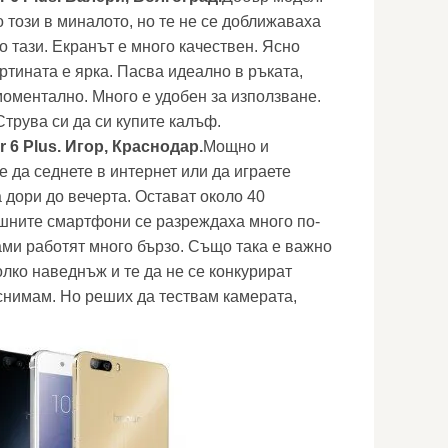
 този в миналото, но те не се доближаваха
о тази. Екранът е много качествен. Ясно
ртината е ярка. Пасва идеално в ръката,
моментално. Много е удобен за използване.
 Струва си да си купите калъф.
 6 Plus. Игор, Краснодар.
Мощно и
 да седнете в интернет или да играете
 дори до вечерта. Остават около 40
шните смартфони се разреждаха много по-
ами работят много бързо. Също така е важно
лко наведнъж и те да не се конкурират
снимам. Но реших да тествам камерата,