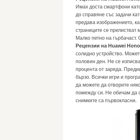
Имах доста смартфони като
до справяне със задачи кат
предава изображението, ка
страниците се прелистват 
Малко петно ​​на гърбачаст.
Рецензии на Huawei Honor
солидно устройство. Можете
половин ден. Не се изписва
процента от заряда. Преди
бързо. Всички игри и прогр
да можете да отворите няко
помежду си. Не обичам да 
снимките са първокласни.