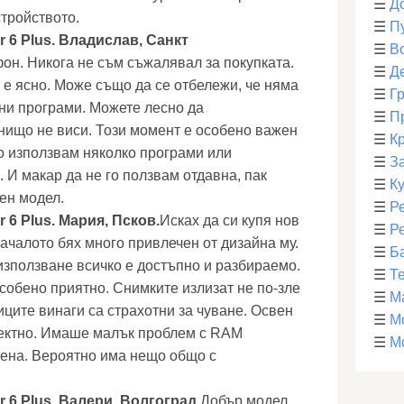
☰
Д
стройството.
☰
П
 6 Plus. Владислав, Санкт
☰
В
он. Никога не съм съжалявал за покупката.
☰
Д
 е ясно. Може също да се отбележи, че няма
☰
Г
ни програми. Можете лесно да
☰
П
нищо не виси. Този момент е особено важен
☰
К
но използвам няколко програми или
☰
З
И макар да не го ползвам отдавна, пак
☰
К
тен модел.
☰
Р
 6 Plus. Мария, Псков.
Исках да си купя нов
☰
Р
ачалото бях много привлечен от дизайна му.
☰
Б
използване всичко е достъпно и разбираемо.
☰
Т
особено приятно. Снимките излизат не по-зле
☰
М
ците винаги са страхотни за чуване. Освен
☰
М
фектно. Имаше малък проблем с RAM
☰
М
стена. Вероятно има нещо общо с
 6 Plus. Валери, Волгоград.
Добър модел.