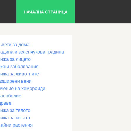
НАЧАЛНА СТРАНИЦА
ъвети за дома
радина и зеленчукова градина
рижа за лицето
ожни заболявания
рижа за животните
азширени вени
ечение на хемороиди
лавоболие
драве
ижа за тялото
ижа за косата
тайни растения