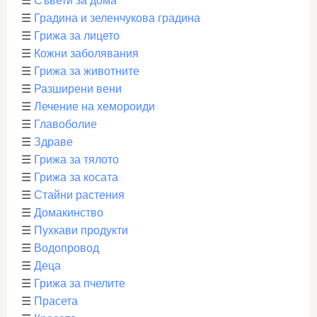
☰
Съвети за дома
☰
Градина и зеленчукова градина
☰
Грижа за лицето
☰
Кожни заболявания
☰
Грижа за животните
☰
Разширени вени
☰
Лечение на хемороиди
☰
Главоболие
☰
Здраве
☰
Грижа за тялото
☰
Грижа за косата
☰
Стайни растения
☰
Домакинство
☰
Пухкави продукти
☰
Водопровод
☰
Деца
☰
Грижа за пчелите
☰
Прасета