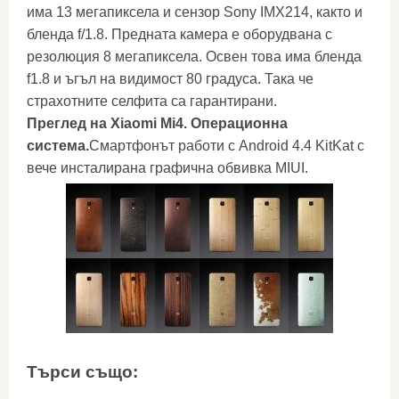
има 13 мегапиксела и сензор Sony IMX214, както и
бленда f/1.8. Предната камера е оборудвана с
резолюция 8 мегапиксела. Освен това има бленда
f1.8 и ъгъл на видимост 80 градуса. Така че
страхотните селфита са гарантирани.
Преглед на Xiaomi Mi4. Операционна
система.
Смартфонът работи с Android 4.4 KitKat с
вече инсталирана графична обвивка MIUI.
Търси също: