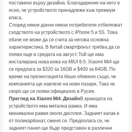
поставено върху дизайна. Благодарение на него е
ясно, че устройството принадлежи към премиум
класа.
Според някои данни някои потребители отбелязват
сходството на устройството с iPhone 5 и 5S. Това
обаче не може да се счита за негова основна
характеристика. В Китай смартфонът трябва да се
появи още в средата на август. Той ще има
инсталирана нова кожа на MIUI 6.5. Xiaomi Mi4 ще
се предлага за $320 за 16GB и $400 за 64GB. По
време на презентацията беше обявено също, че
компанията ще навлезе на нови пазари. Така че
скоро ще се появи официално в Русия.
Преглед на Xiaomi Mi4. Дизайн
В краищата на
устройството има метална рамка. И има
минимални рамки около дисплея. Задният капак е
от поликарбонат, сменя се. Предполага се, че
задният панел ще бъде представен в различни