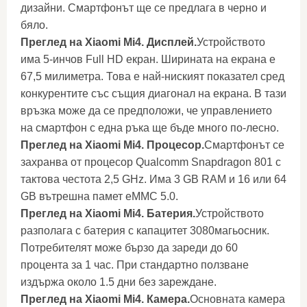
дизайни. Смартфонът ще се предлага в черно и
бяло.
Преглед на Xiaomi Mi4. Дисплей.
Устройството
има 5-инчов Full HD екран. Ширината на екрана е
67,5 милиметра. Това е най-ниският показател сред
конкурентите със същия диагонал на екрана. В тази
връзка може да се предположи, че управлението
на смартфон с една ръка ще бъде много по-лесно.
Преглед на Xiaomi Mi4. Процесор.
Смартфонът се
захранва от процесор Qualcomm Snapdragon 801 с
тактова честота 2,5 GHz. Има 3 GB RAM и 16 или 64
GB вътрешна памет eMMC 5.0.
Преглед на Xiaomi Mi4. Батерия.
Устройството
разполага с батерия с капацитет 3080магьосник.
Потребителят може бързо да зареди до 60
процента за 1 час. При стандартно ползване
издържа около 1.5 дни без зареждане.
Преглед на Xiaomi Mi4. Камера.
Основната камера