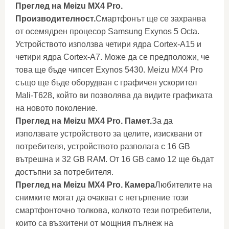
Преглед на Meizu MX4 Pro.
Производителност.
Смартфонът ще се захранва
от осемядрен процесор Samsung Exynos 5 Octa.
Устройството използва четири ядра Cortex-A15 и
четири ядра Cortex-A7. Може да се предположи, че
това ще бъде чипсет Exynos 5430. Meizu MX4 Pro
също ще бъде оборудван с графичен ускорител
Mali-T628, който ви позволява да видите графиката
на новото поколение.
Преглед на Meizu MX4 Pro. Памет.
За да
използвате устройството за целите, изисквани от
потребителя, устройството разполага с 16 GB
вътрешна и 32 GB RAM. От 16 GB само 12 ще бъдат
достъпни за потребителя.
Преглед на Meizu MX4 Pro. Камера
Любителите на
снимките могат да очакват с нетърпение този
смартфонточно толкова, колкото тези потребители,
които са възхитени от мощния пълнеж на