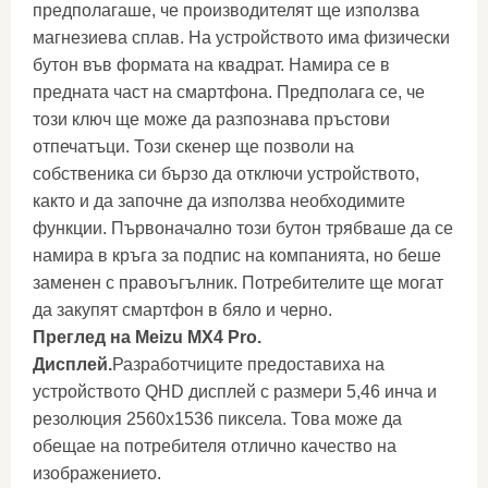
предполагаше, че производителят ще използва
магнезиева сплав. На устройството има физически
бутон във формата на квадрат. Намира се в
предната част на смартфона. Предполага се, че
този ключ ще може да разпознава пръстови
отпечатъци. Този скенер ще позволи на
собственика си бързо да отключи устройството,
както и да започне да използва необходимите
функции. Първоначално този бутон трябваше да се
намира в кръга за подпис на компанията, но беше
заменен с правоъгълник. Потребителите ще могат
да закупят смартфон в бяло и черно.
Преглед на Meizu MX4 Pro.
Дисплей.
Разработчиците предоставиха на
устройството QHD дисплей с размери 5,46 инча и
резолюция 2560x1536 пиксела. Това може да
обещае на потребителя отлично качество на
изображението.