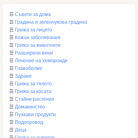
☰
Съвети за дома
☰
Градина и зеленчукова градина
☰
Грижа за лицето
☰
Кожни заболявания
☰
Грижа за животните
☰
Разширени вени
☰
Лечение на хемороиди
☰
Главоболие
☰
Здраве
☰
Грижа за тялото
☰
Грижа за косата
☰
Стайни растения
☰
Домакинство
☰
Пухкави продукти
☰
Водопровод
☰
Деца
☰
Грижа за пчелите