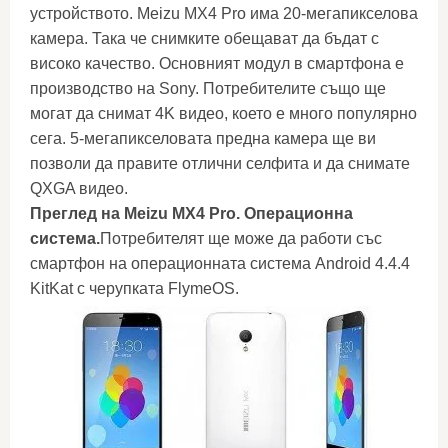
устройството. Meizu MX4 Pro има 20-мегапикселова
камера. Така че снимките обещават да бъдат с
високо качество. Основният модул в смартфона е
производство на Sony. Потребителите също ще
могат да снимат 4K видео, което е много популярно
сега. 5-мегапикселовата предна камера ще ви
позволи да правите отлични селфита и да снимате
QXGA видео.
Преглед на Meizu MX4 Pro. Операционна
система.
Потребителят ще може да работи със
смартфон на операционната система Android 4.4.4
KitKat с черупката FlymeOS.