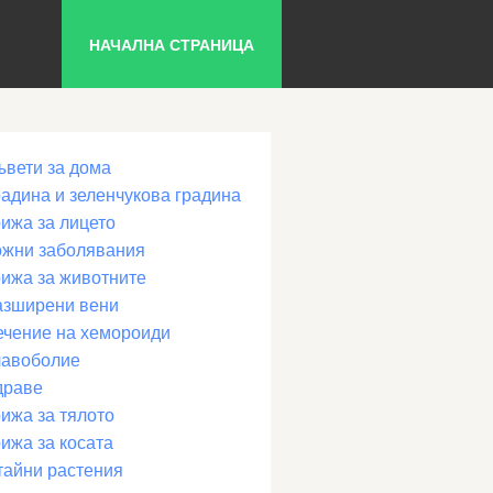
НАЧАЛНА СТРАНИЦА
ъвети за дома
радина и зеленчукова градина
рижа за лицето
ожни заболявания
рижа за животните
азширени вени
ечение на хемороиди
лавоболие
драве
ижа за тялото
ижа за косата
тайни растения