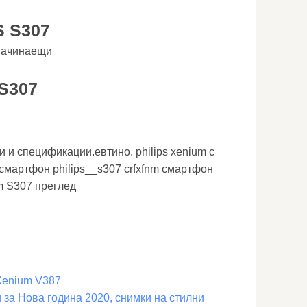
 S307
 начинаещи
S307
и и спецификации.евтино. philips xenium с
смартфон philips__s307 crfxfnm смартфон
um S307 преглед
 Xenium V387
 за Нова година 2020, снимки на стилни