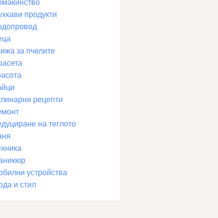
омакинство
ухкави продукти
одопровод
еца
рижа за пчелите
расета
расота
айци
улинарни рецепти
емонт
едуциране на теглото
аня
ехника
аникюр
обилни устройства
ода и стил