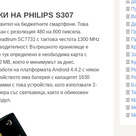
☰
Д
☰
П
И НА PHILIPS S307
☰
В
тавител на бюджетните смартфони. Това
☰
Д
ан с резолюция 480 на 800 пиксела.
☰
Г
adtrum SC7731 с тактова честота 1300 MHz
☰
П
зводителност. Вътрешното хранилище е
☰
К
е тук определено е необходима карта с
☰
З
2 MB, което е минимумът за днес.
☰
К
аботи на платформата Android 4.4.2 с някои
☰
Р
ойството има батерия с капацитет 1630
☰
Р
мки с това устройство, като използвате 2-
☰
Б
ера със светкавица, както и обикновен
☰
Т
одул.
☰
М
☰
М
☰
М