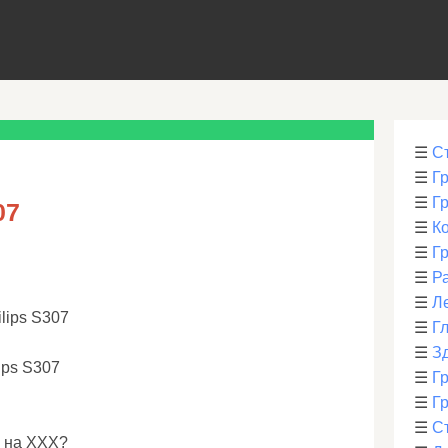
☰
С
☰
Г
☰
Г
07
☰
К
☰
Г
☰
Р
☰
Л
lips S307
☰
Г
☰
З
ips S307
☰
Гр
☰
Гр
☰
С
и на XXX?