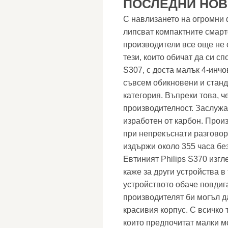
ПОСЛЕДНИ НОВИ
С навлизането на огромни 
липсват компактните смарт
производители все още не 
тези, които обичат да си с
S307, с доста малък 4-инчо
съвсем обикновени и станд
категория. Въпреки това, 
производителност. Заслужа
изработен от карбон. Прои
при непрекъснати разговор
издържи около 355 часа бе
Евтиният Philips S370 изгл
каже за други устройства в
устройството обаче повдиг
производителят би могъл д
красивия корпус. С всичко 
които предпочитат малки м