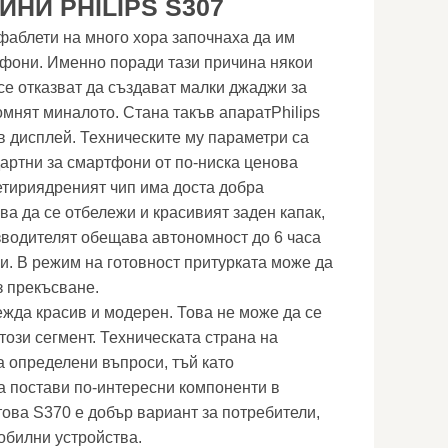
НИ PHILIPS S307
фаблети на много хора започнаха да им
фони. Именно поради тази причина някои
се отказват да създават малки джаджи за
помнят миналото. Стана такъв апаратPhilips
в дисплей. Техническите му параметри са
артни за смартфони от по-ниска ценова
четириядреният чип има доста добра
ва да се отбележи и красивият заден капак,
зводителят обещава автономност до 6 часа
и. В режим на готовност притурката може да
з прекъсване.
ежда красив и модерен. Това не може да се
 този сегмент. Техническата страна на
а определени въпроси, тъй като
а постави по-интересни компоненти в
това S370 е добър вариант за потребители,
обилни устройства.