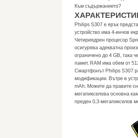
Към съдържанието?
ХАРАКТЕРИСТИК
Philips S307 е ярък предс
устройство има 4-инчов екр
Четириядрен процесор Spre
осигурява адекватна прои
ограничено до 4 GB, така ч
памет. RAM има обем от 51
Смартфонът Philips S307 р
модификации. Вътре в устр
mAh. Можете да правите сни
мегапикселова основна кам
преден 0,3-мегапикселов м