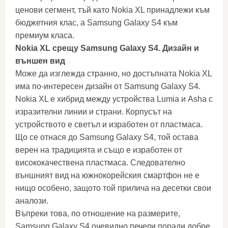
ценови сегмент, тъй като Nokia XL принадлежи към
бюджетния клас, а Samsung Galaxy S4 към
премиум класа.
Nokia XL срещу Samsung Galaxy S4. Дизайн и
външен вид
Може да изглежда странно, но достъпната Nokia XL
има по-интересен дизайн от Samsung Galaxy S4.
Nokia XL е хибрид между устройства Lumia и Asha с
изразителни линии и страни. Корпусът на
устройството е светъл и изработен от пластмаса.
Що се отнася до Samsung Galaxy S4, той остава
верен на традицията и също е изработен от
висококачествена пластмаса. Следователно
външният вид на южнокорейския смартфон не е
нищо особено, защото той прилича на десетки свои
аналози.
Въпреки това, по отношение на размерите,
Samsung Galaxy S4 очевидно печели поради добре