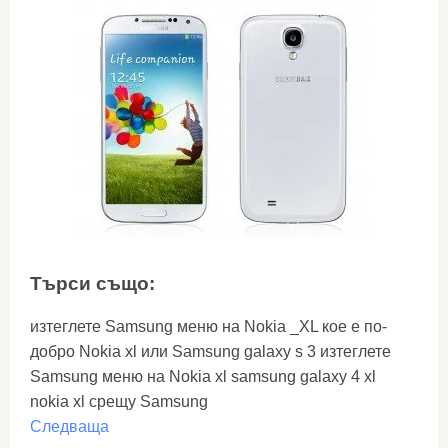
Търси също:
изтеглете Samsung меню на Nokia _XL кое е по-
добро Nokia xl или Samsung galaxy s 3 изтеглете
Samsung меню на Nokia xl samsung galaxy 4 xl
nokia xl срещу Samsung
Следваща