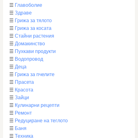
☰
Главоболие
☰
Здраве
☰
Грижа за тялото
☰
Грижа за косата
☰
Стайни растения
☰
Домакинство
☰
Пухкави продукти
☰
Водопровод
☰
Деца
☰
Грижа за пчелите
☰
Прасета
☰
Красота
☰
Зайци
☰
Кулинарни рецепти
☰
Ремонт
☰
Редуциране на теглото
☰
Баня
☰
Техника