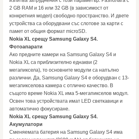
изпитва затруднения с този параметър. Разполага с
2 GB RAM и 16 или 32 GB (в зависимост от
конкретния модел) свободно пространство. И двете
устройства са оборудвани със слотове за карти с
памет от общия формат microSD.
Nokia XL срещу Samsung Galaxy S4.
Фотоапарати
Ако предните камери на Samsung Galaxy S4 и
Nokia XL са приблизително еднакви (2
мегапиксела), то основните модули са напълно
различни. Да, Samsung Galaxy S4 е оборудван с 13-
мегапикселова камера с отлично качество. В
същото време Nokia XL има 5-мегапикселов модул.
Освен това устройствата имат LED светкавици и
автоматично фокусиране.
Nokia XL срещу Samsung Galaxy S4.
Акумулатори
Сменяемата батерия на Samsung Galaxy S4 има