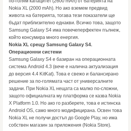
по-голям капацитет (2600 mAh) от батерията на
Nokia XL (2000 mAh). Но ако вземем предвид
живота на батерията, тогава тези показатели ще
бъдат приблизително еднакви. Всичко това, защото
Samsung Galaxy S4 има повечеперфектен пълнеж,
който консумира много енергия.
Nokia XL срещу Samsung Galaxy S4.
Операционни системи
Samsung Galaxy S4 е базиран на операционната
система Android 4.3 (вече е налична актуализация
до версия 4.4 KitKat). Това е свежо и балансирано
решение за по-голямата част от универсалните
задачи. При Nokia XL нещата са малко по-сложни,
защото официалната му платформа се казва Nokia
X Platform 1.0. Но ако го разберете, това е истинска
Android OS, само много модифицирана. Освен това
Nokia XL не получи достъп до Google Play, но има
собствен магазин за приложения (Nokia Store).