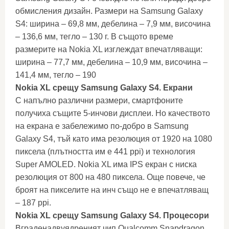
обмисления дизайн. Размери на Samsung Galaxy
S4: ширина – 69,8 мм, дебелина – 7,9 мм, височина
– 136,6 мм, тегло – 130 г. В същото време
размерите на Nokia XL изглеждат впечатляващи:
ширина – 77,7 мм, дебелина – 10,9 мм, височина –
141,4 мм, тегло – 190
Nokia XL срещу Samsung Galaxy S4. Екрани
С напълно различни размери, смартфоните
получиха същите 5-инчови дисплеи. Но качеството
на екрана е забележимо по-добро в Samsung
Galaxy S4, тъй като има резолюция от 1920 на 1080
пиксела (плътността им е 441 ppi) и технология
Super AMOLED. Nokia XL има IPS екран с ниска
резолюция от 800 на 480 пиксела. Още повече, че
броят на пикселите на инч също не е впечатляващ
– 187 ppi.
Nokia XL срещу Samsung Galaxy S4. Процесори
Вграденадвуядреният чип Qualcomm Snapdragon