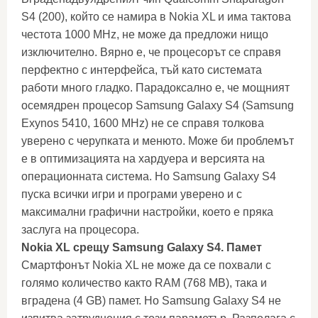
S4 (200), който се намира в Nokia XL и има тактова
честота 1000 MHz, не може да предложи нищо
изключително. Вярно е, че процесорът се справя
перфектно с интерфейса, тъй като системата
работи много гладко. Парадоксално е, че мощният
осемядрен процесор Samsung Galaxy S4 (Samsung
Exynos 5410, 1600 MHz) не се справя толкова
уверено с черупката и менюто. Може би проблемът
е в оптимизацията на хардуера и версията на
операционната система. Но Samsung Galaxy S4
пуска всички игри и програми уверено и с
максимални графични настройки, което е пряка
заслуга на процесора.
Nokia XL срещу Samsung Galaxy S4. Памет
Смартфонът Nokia XL не може да се похвали с
голямо количество както RAM (768 MB), така и
вградена (4 GB) памет. Но Samsung Galaxy S4 не