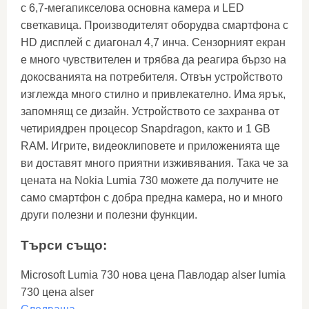
с 6,7-мегапикселова основна камера и LED
светкавица. Производителят оборудва смартфона с
HD дисплей с диагонал 4,7 инча. Сензорният екран
е много чувствителен и трябва да реагира бързо на
докосванията на потребителя. Отвън устройството
изглежда много стилно и привлекателно. Има ярък,
запомнящ се дизайн. Устройството се захранва от
четириядрен процесор Snapdragon, както и 1 GB
RAM. Игрите, видеоклиповете и приложенията ще
ви доставят много приятни изживявания. Така че за
цената на Nokia Lumia 730 можете да получите не
само смартфон с добра предна камера, но и много
други полезни и полезни функции.
Търси също:
Microsoft Lumia 730 нова цена Павлодар alser lumia
730 цена alser