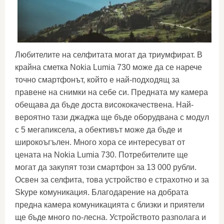
Любителите на селфитата могат да триумфират. В
крайна сметка Nokia Lumia 730 може да се нарече
точно смартфонът, който е най-подходящ за
правене на снимки на себе си. Предната му камера
обещава да бъде доста висококачествена. Най-
вероятно тази джаджа ще бъде оборудвана с модул
с 5 мегапиксела, а обективът може да бъде и
широкоъгълен. Много хора се интересуват от
цената на Nokia Lumia 730. Потребителите ще
могат да закупят този смартфон за 13 000 рубли.
Освен за селфита, това устройство е страхотно и за
Skype комуникация. Благодарение на добрата
предна камера комуникацията с близки и приятели
ще бъде много по-лесна. Устройството разполага и