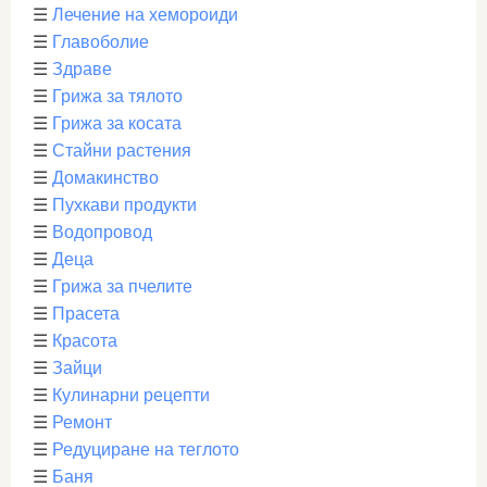
☰
Лечение на хемороиди
☰
Главоболие
☰
Здраве
☰
Грижа за тялото
☰
Грижа за косата
☰
Стайни растения
☰
Домакинство
☰
Пухкави продукти
☰
Водопровод
☰
Деца
☰
Грижа за пчелите
☰
Прасета
☰
Красота
☰
Зайци
☰
Кулинарни рецепти
☰
Ремонт
☰
Редуциране на теглото
☰
Баня