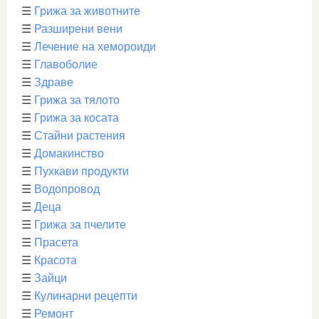
☰
Грижа за животните
☰
Разширени вени
☰
Лечение на хемороиди
☰
Главоболие
☰
Здраве
☰
Грижа за тялото
☰
Грижа за косата
☰
Стайни растения
☰
Домакинство
☰
Пухкави продукти
☰
Водопровод
☰
Деца
☰
Грижа за пчелите
☰
Прасета
☰
Красота
☰
Зайци
☰
Кулинарни рецепти
☰
Ремонт