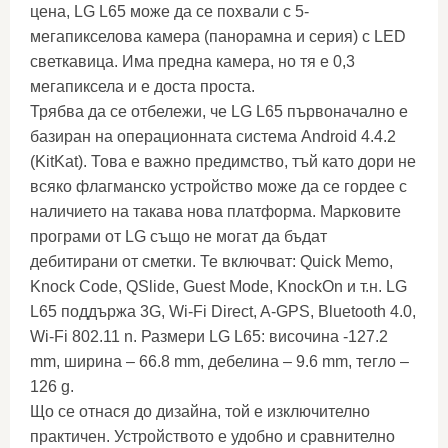
цена, LG L65 може да се похвали с 5-
мегапикселова камера (панорамна и серия) с LED
светкавица. Има предна камера, но тя е 0,3
мегапиксела и е доста проста.
Трябва да се отбележи, че LG L65 първоначално е
базиран на операционната система Android 4.4.2
(KitKat). Това е важно предимство, тъй като дори не
всяко флагманско устройство може да се гордее с
наличието на такава нова платформа. Марковите
програми от LG също не могат да бъдат
дебитирани от сметки. Те включват: Quick Memo,
Knock Code, QSlide, Guest Mode, KnockOn и т.н. LG
L65 поддържа 3G, Wi-Fi Direct, A-GPS, Bluetooth 4.0,
Wi-Fi 802.11 n. Размери LG L65: височина -127.2
mm, ширина – 66.8 mm, дебелина – 9.6 mm, тегло –
126 g.
Що се отнася до дизайна, той е изключително
практичен. Устройството е удобно и сравнително