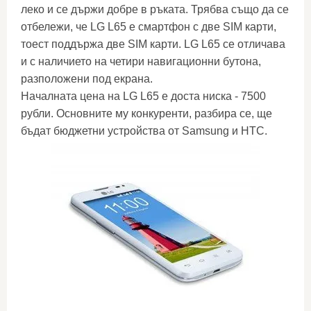
леко и се държи добре в ръката. Трябва също да се
отбележи, че LG L65 е смартфон с две SIM карти,
тоест поддържа две SIM карти. LG L65 се отличава
и с наличието на четири навигационни бутона,
разположени под екрана.
Началната цена на LG L65 е доста ниска - 7500
рубли. Основните му конкуренти, разбира се, ще
бъдат бюджетни устройства от Samsung и HTC.