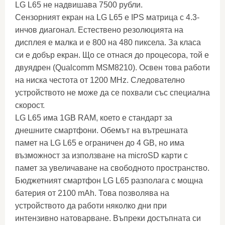
LG L65 не надвишава 7500 рубли.
Сензорният екран на LG L65 е IPS матрица с 4.3-
инчов диагонал. Естествено резолюцията на
дисплея е малка и е 800 на 480 пиксела. За класа
си е добър екран. Що се отнася до процесора, той е
двуядрен (Qualcomm MSM8210). Освен това работи
на ниска честота от 1200 MHz. Следователно
устройството не може да се похвали със специална
скорост.
LG L65 има 1GB RAM, което е стандарт за
днешните смартфони. Обемът на вътрешната
памет на LG L65 е ограничен до 4 GB, но има
възможност за използване на microSD карти с
памет за увеличаване на свободното пространство.
Бюджетният смартфон LG L65 разполага с мощна
батерия от 2100 mAh. Това позволява на
устройството да работи няколко дни при
интензивно натоварване. Въпреки достъпната си