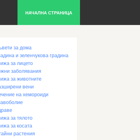
НАЧАЛНА СТРАНИЦА
ъвети за дома
радина и зеленчукова градина
рижа за лицето
ожни заболявания
рижа за животните
азширени вени
ечение на хемороиди
лавоболие
драве
ижа за тялото
ижа за косата
тайни растения