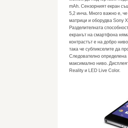
mAh. Сензорният екран същ
5,2 инча. Много важно е, 
матрици и оборудва Sony Xp
Разделителната способност 
екранът на смартфона няма
контрастът е на добро нив
така че субпикселите да п
Следователно определена н
максимално ниво. Дисплея
Reality и LED Live Color.