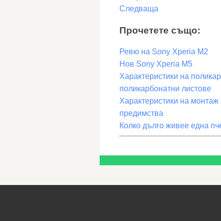
Следваща
Прочетете също:
Ревю на Sony Xperia M2
Нов Sony Xperia M5
Характеристики на поликар
поликарбонатни листове
Характеристики на монтаж 
предимства
Колко дълго живее една пч