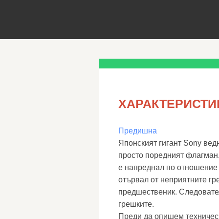
ХАРАКТЕРИСТИК
Предишна
Японският гигант Sony ведн
просто поредният флагман.
е напреднал по отношение 
отървал от неприятните гр
предшественик. Следовател
грешките.
Преди да опишем техническ