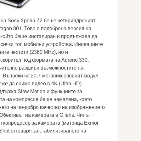
 на Sony Xperia Z2 беше четириядреният
agon 801. Това е подобрена версия на
 който беше инсталиран и продължава да
всички топ мобилни устройства. Иновациите
ите честоти (2360 MHz), но и
скорител под формата на Adreno 330.
чително разшири възможностите на
2. Въпреки че 20,7-мегапикселовият модул
же да снима видео в 4K (Ultra HD)
ддържа Slow Motion и функциите за
та на компресия беше намалена, което
ето на по-добро качество на изображението
Обективът на камерата е G lens. Чипът
н копроцесор за камерата (матрица Exmor
Shot отговаря за стабилизирането на