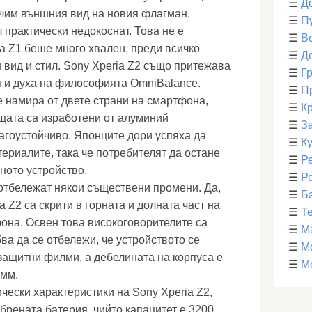
☰
Д
учим външния вид на новия флагман.
☰
П
 практически недокоснат. Това не е
☰
В
a Z1 беше много хвален, преди всичко
☰
Д
 вид и стил. Sony Xperia Z2 също притежава
☰
Г
 и духа на философията OmniBalance.
☰
П
е намира от двете страни на смартфона,
☰
К
ищата са изработени от алуминий
☰
З
лагоустойчиво. Японците дори успяха да
☰
К
ериалите, така че потребителят да остане
☰
Р
ното устройство.
☰
Р
 отбележат някои съществени промени. Да,
☰
Б
a Z2 са скрити в горната и долната част на
☰
Т
она. Освен това високоговорителите са
☰
М
ва да се отбележи, че устройството се
☰
М
ащитни филми, а дебелината на корпуса е
☰
М
 мм.
чески характеристики на Sony Xperia Z2,
рената батерия, чийто капацитет е 3200