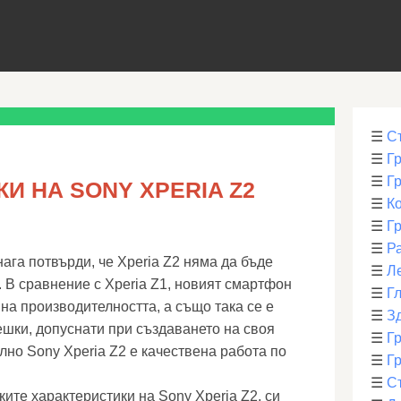
☰
С
☰
Г
☰
Г
И НА SONY XPERIA Z2
☰
К
☰
Г
☰
Р
ага потвърди, че Xperia Z2 няма да бъде
☰
Л
 В сравнение с Xperia Z1, новият смартфон
☰
Г
на производителността, а също така се е
☰
З
ешки, допуснати при създаването на своя
☰
Гр
но Sony Xperia Z2 е качествена работа по
☰
Гр
☰
С
ите характеристики на Sony Xperia Z2, си