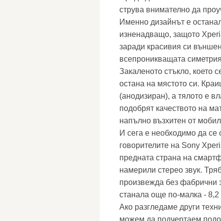
струва внимателно да про
Именно дизайнът е останал
изненадващо, защото Xperi
заради красивия си външен
всепроникващата симетрия
Закаленото стъкло, което с
остана на мястото си. Кра
(анодизиран), а тялото е в
подобрят качеството на мат
напълно възхитен от мобил
И сега е необходимо да се
говорителите на Sony Xperi
предната страна на смартф
намерили стерео звук. Тряб
произвежда без фабрични з
станала още по-малка - 8,2
Ако разгледаме други техни
можем да подчертаем подоб