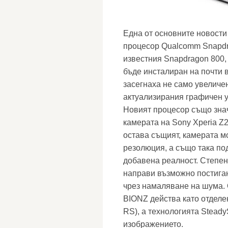
Една от основните новости
процесор Qualcomm Snapdr
известния Snapdragon 800,
бъде инсталиран на почти 
засегнаха не само увеличен
актуализирания графичен у
Новият процесор също зна
камерата на Sony Xperia Z
остава същият, камерата мо
резолюция, а също така по
добавена реалност. Степен
направи възможно постиган
чрез намаляване на шума. 
BIONZ действа като отделе
RS), а технологията Steady
изображението.