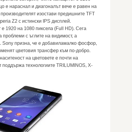
о е нараснал и диагоналът вече е равен на
че производителят изостави предишните TFT
eria Z2 с истински IPS дисплей.
е 1920 на 1080 пиксела (Full HD). Сега
 проблеми с ъглите на видимост, а
о. Sony призна, че е добавиламалко фосфор,
роменят цветовия трансфер към по-добро.
аситеност на цветовете е почти на
т поддържа технологиите TRILUMINOS, X-