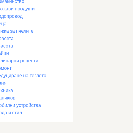
омакинство
ухкави продукти
одопровод
еца
рижа за пчелите
расета
расота
айци
улинарни рецепти
емонт
едуциране на теглото
аня
ехника
аникюр
обилни устройства
ода и стил