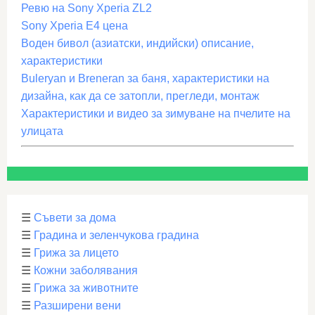
Ревю на Sony Xperia ZL2
Sony Xperia E4 цена
Воден бивол (азиатски, индийски) описание,
характеристики
Buleryan и Breneran за баня, характеристики на
дизайна, как да се затопли, прегледи, монтаж
Характеристики и видео за зимуване на пчелите на
улицата
☰
Съвети за дома
☰
Градина и зеленчукова градина
☰
Грижа за лицето
☰
Кожни заболявания
☰
Грижа за животните
☰
Разширени вени