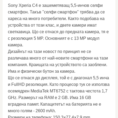
Sony Xperia C4 е зашеметяващ 5,5-инчов селфи
смартфон. Такъв "селфи смартфон" трябва да се
хареса на много потребители. Както подобава на
устройства от този клас, и двете камери имат
светкавица. Що се отнася до предната камера, тя е
с резолюция 5 MP. Основният е с 13 MP модул
камера.
Дизайнът на тази новост по принцип не се
различава много от най-новите смартфони на тази
компания. Краищата на устройството са заоблени.
Има и физически бутон за камера.
Що се отнася до дисплея, той е с диагонал 5,5 инча
и FullHD резолюция. Като процесор тук се използва
осемядрен MediaTek MT6752 с тактова честота 1,7
GHz. Размерът на RAM е 2 GB. Има 16 GB
вградена памет. Капацитетът на батерията не е
много голям - 2600 mAh.
Размери на телефона: 150.3×77.4×7.9 mm.