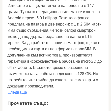
Известно е също, че теглото на новостта е 147
грама. Тук като операционна система се използва
Android версия 5.0 Lollipop. Този телефон се
предлага на пазара в две версии: с 1 и 2 SIM карти.
Има също съобщения, че този селфи смартфон
може да поддържа предаване на данни в LTE
мрежи. За да работите с новия смартфон, ще ви е
необходима и карта от нов формат - nanoSIM. В
допълнение към всичко това, производителят
гарантира висококачествена работа на microSD до
64 гигабайта. В същото време е разрешена
възможността за работа на дискове с 128 GB. Но
потребителите трябва да използват само карти от
доказани производители.
Следваща
Прочетете също: