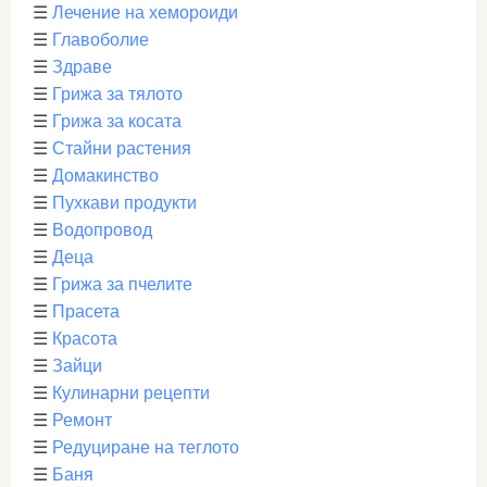
☰
Лечение на хемороиди
☰
Главоболие
☰
Здраве
☰
Грижа за тялото
☰
Грижа за косата
☰
Стайни растения
☰
Домакинство
☰
Пухкави продукти
☰
Водопровод
☰
Деца
☰
Грижа за пчелите
☰
Прасета
☰
Красота
☰
Зайци
☰
Кулинарни рецепти
☰
Ремонт
☰
Редуциране на теглото
☰
Баня