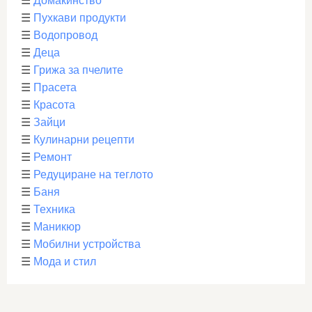
☰
Домакинство
☰
Пухкави продукти
☰
Водопровод
☰
Деца
☰
Грижа за пчелите
☰
Прасета
☰
Красота
☰
Зайци
☰
Кулинарни рецепти
☰
Ремонт
☰
Редуциране на теглото
☰
Баня
☰
Техника
☰
Маникюр
☰
Мобилни устройства
☰
Мода и стил