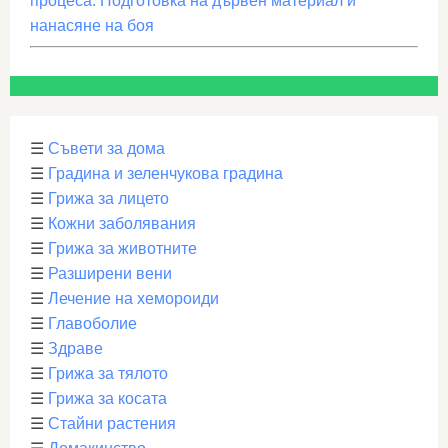
процеса. Подготовка на дървен материал и
нанасяне на боя
☰
Съвети за дома
☰
Градина и зеленчукова градина
☰
Грижа за лицето
☰
Кожни заболявания
☰
Грижа за животните
☰
Разширени вени
☰
Лечение на хемороиди
☰
Главоболие
☰
Здраве
☰
Грижа за тялото
☰
Грижа за косата
☰
Стайни растения