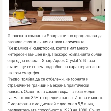
Японската компания Sharp активно продължава да
развива своята линия от така наречените
"безрамкови" смартфони, които имат много
интересен външен вид. Наскоро компанията обяви
още една новост - Sharp Aquos Crystal Y. В тази
статия ще се спрем подробно на характеристиките
на този смартфон.
Първо, трябва да се отбележи, че горната и
страничните граници на екрана практически
липсват. Освен това самият екран в този модел
заема около 85% от предния панел. И това е много.
Смартфонът има дисплей с диагонал 5,5 инча,
разделителната способност е 1920 на 1080. Също