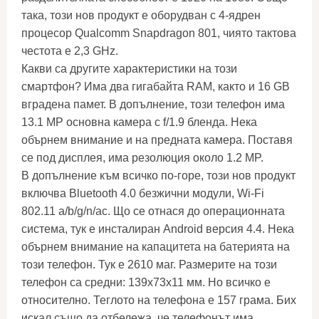
така, този нов продукт е оборудван с 4-ядрен
процесор Qualcomm Snapdragon 801, чиято тактова
честота е 2,3 GHz.
Какви са другите характеристики на този
смартфон? Има два гигабайта RAM, както и 16 GB
вградена памет. В допълнение, този телефон има
13.1 MP основна камера с f/1.9 бленда. Нека
обърнем внимание и на предната камера. Поставя
се под дисплея, има резолюция около 1.2 MP.
В допълнение към всичко по-горе, този нов продукт
включва Bluetooth 4.0 безжични модули, Wi-Fi
802.11 a/b/g/n/ac. Що се отнася до операционната
система, тук е инсталиран Android версия 4.4. Нека
обърнем внимание на капацитета на батерията на
този телефон. Тук е 2610 маг. Размерите на този
телефон са средни: 139x73x11 мм. Но всичко е
относително. Теглото на телефона е 157 грама. Бих
искал също да отбележа, че телефонът има