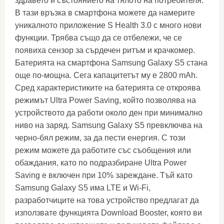
здравето и състоянието на тялото на потребителя.
В тази връзка в смартфона можете да намерите
уникалното приложение S Health 3.0 с много нови
функции. Трябва също да се отбележи, че се
появиха сензор за сърдечен ритъм и крачкомер.
Батерията на смартфона Samsung Galaxy S5 стана
още по-мощна. Сега капацитетът му е 2800 mAh.
Сред характеристиките на батерията се откроява
режимът Ultra Power Saving, който позволява на
устройството да работи около ден при минимално
ниво на заряд. Samsung Galaxy S5 превключва на
черно-бял режим, за да пести енергия. С този
режим можете да работите със съобщения или
обаждания, като по подразбиране Ultra Power
Saving е включен при 10% зареждане. Тъй като
Samsung Galaxy S5 има LTE и Wi-Fi,
разработчиците на това устройство предлагат да
използвате функцията Download Booster, която ви