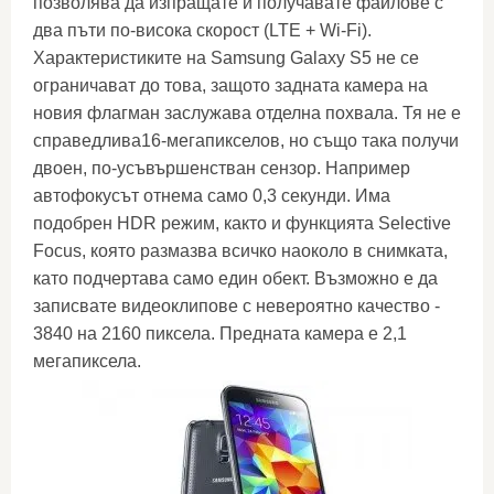
позволява да изпращате и получавате файлове с
два пъти по-висока скорост (LTE + Wi-Fi).
Характеристиките на Samsung Galaxy S5 не се
ограничават до това, защото задната камера на
новия флагман заслужава отделна похвала. Тя не е
справедлива16-мегапикселов, но също така получи
двоен, по-усъвършенстван сензор. Например
автофокусът отнема само 0,3 секунди. Има
подобрен HDR режим, както и функцията Selective
Focus, която размазва всичко наоколо в снимката,
като подчертава само един обект. Възможно е да
записвате видеоклипове с невероятно качество -
3840 на 2160 пиксела. Предната камера е 2,1
мегапиксела.