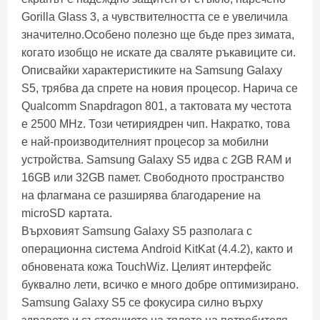
Gorilla Glass 3, а чувствителността се е увеличила
значително.Особено полезно ще бъде през зимата,
когато изобщо не искате да сваляте ръкавиците си.
Описвайки характеристиките на Samsung Galaxy
S5, трябва да спрете на новия процесор. Нарича се
Qualcomm Snapdragon 801, а тактовата му честота
е 2500 MHz. Този четириядрен чип. Накратко, това
е най-производителният процесор за мобилни
устройства. Samsung Galaxy S5 идва с 2GB RAM и
16GB или 32GB памет. Свободното пространство
на флагмана се разширява благодарение на
microSD картата.
Върховият Samsung Galaxy S5 разполага с
операционна система Android KitKat (4.4.2), както и
обновената кожа TouchWiz. Целият интерфейс
буквално лети, всичко е много добре оптимизирано.
Samsung Galaxy S5 се фокусира силно върху