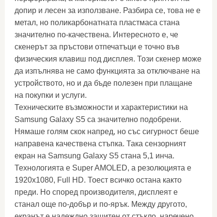
допир и лесен за използване. Разбира се, това не е
метал, но поликарбонатната пластмаса стана
значително по-качествена. Интересното е, че
скенерът за пръстови отпечатъци е точно във
физическия клавиш под дисплея. Този скенер може
да изпълнява не само функцията за отключване на
устройството, но и да бъде полезен при плащане
на покупки и услуги.
Техническите възможности и характеристики на
Samsung Galaxy S5 са значително подобрени.
Нямаше голям скок напред, но със сигурност беше
направена качествена стъпка. Така сензорният
екран на Samsung Galaxy S5 стана 5,1 инча.
Технологията е Super AMOLED, а резолюцията е
1920х1080, Full HD. Тоест всичко остана както
преди. Но според производителя, дисплеят е
станал още по-добър и по-ярък. Между другото,
екранът е надеждно защитен от стъкло, наречено