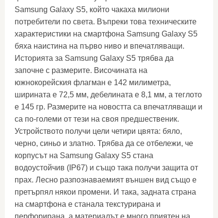
Samsung Galaxy S5, който чакаха милиони
потребители по света. Въпреки това техническите
характеристики на смартфона Samsung Galaxy S5
бяха наистина на първо ниво и впечатляващи.
Историята за Samsung Galaxy S5 трябва да
започне с размерите. Височината на
южнокорейския флагман е 142 милиметра,
ширината е 72,5 мм, дебелината е 8,1 мм, а теглото
е 145 гр. Размерите на новостта са впечатляващи и
са по-големи от тези на своя предшественик.
Устройството получи цели четири цвята: бяло,
черно, синьо и златно. Трябва да се отбележи, че
корпусът на Samsung Galaxy S5 стана
водоустойчив (IP67) и също така получи защита от
прах. Лесно разпознаваемият външен вид също е
претърпял някои промени. И така, задната страна
на смартфона е станала текстурирана и
перфорирана, а материалът е много приятен на