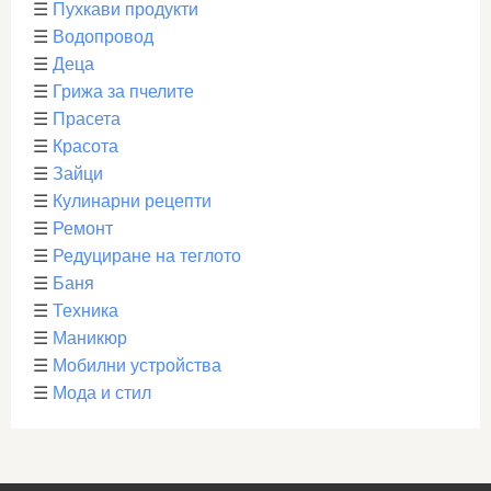
☰
Пухкави продукти
☰
Водопровод
☰
Деца
☰
Грижа за пчелите
☰
Прасета
☰
Красота
☰
Зайци
☰
Кулинарни рецепти
☰
Ремонт
☰
Редуциране на теглото
☰
Баня
☰
Техника
☰
Маникюр
☰
Мобилни устройства
☰
Мода и стил