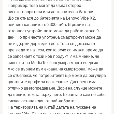
Например, това могат да бъдат стерео
високоговорители или допълнителна батерия.
Що се отнася до батерията на Lenovo Vibe X2,
нейният капацитет е 2300 mAh. В режим на
готовност устройството може да работи около 9
дни. Но при честа употреба смартфонът може да
не издържи дори един ден. Това се доказва от
прегледите на тези, които вече са имали време да
се запознаят с този нов продукт. Има мнение, че
чипсетът на MediaTek консумира много енергия.
Ако се върнем към екрана на смартфона, може да
се отбележи, че потребителят ще може да регулира
цветовите профили по желание. Дисплеят има
отлично цветопредаване. Дори на слънце можете
да видите текста върху него. Екранът е сам по себе
сиклас остава един от най-добрите.
На територията на Китай датата на пускане на
Lenovo Vibe X2 се очаква още през октомври тази