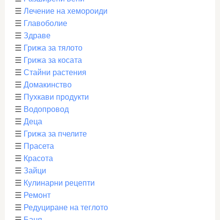
☰
Лечение на хемороиди
☰
Главоболие
☰
Здраве
☰
Грижа за тялото
☰
Грижа за косата
☰
Стайни растения
☰
Домакинство
☰
Пухкави продукти
☰
Водопровод
☰
Деца
☰
Грижа за пчелите
☰
Прасета
☰
Красота
☰
Зайци
☰
Кулинарни рецепти
☰
Ремонт
☰
Редуциране на теглото
☰
Баня