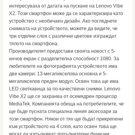
интересуваха от датата на пускане на Lenovo Vibe
X2. Този смартфон може да се характеризира като
устройство с необичаен дизайн. Ако погледнете
снимката на устройството, можете да видите, че
три отделни слоя с различни цветове изграждат
тялото на смартфона.
Производителят предостави своята новост с 5-
инчов екран с разделителна способност 1080. За
любителите на фотографията устройството има
две камери: 13-мегапикселова основна и 5-
мегапикселов преден модул. Освен това ще има
LED светкавица за по-качествени снимки. Lenovo
Vibe X2 ще се захранва от осемядрен процесор
MediaTek. Компанията обеща на потребителите, че
ще бъде пусната специална линия аксесоари за
този смартфон. Някои от тях ще бъдат прикрепени
към устройството на 4 слоя, като освен това ще
могат да изпълняват допълнителни функции.