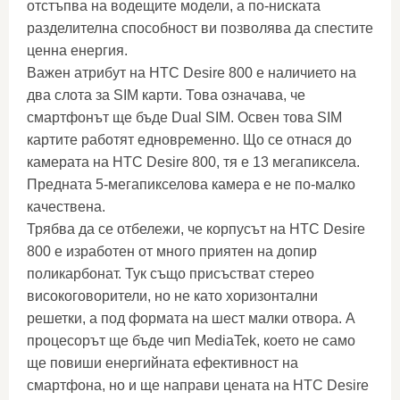
отстъпва на водещите модели, а по-ниската
разделителна способност ви позволява да спестите
ценна енергия.
Важен атрибут на HTC Desire 800 е наличието на
два слота за SIM карти. Това означава, че
смартфонът ще бъде Dual SIM. Освен това SIM
картите работят едновременно. Що се отнася до
камерата на HTC Desire 800, тя е 13 мегапиксела.
Предната 5-мегапикселова камера е не по-малко
качествена.
Трябва да се отбележи, че корпусът на HTC Desire
800 е изработен от много приятен на допир
поликарбонат. Тук също присъстват стерео
високоговорители, но не като хоризонтални
решетки, а под формата на шест малки отвора. А
процесорът ще бъде чип MediaTek, което не само
ще повиши енергийната ефективност на
смартфона, но и ще направи цената на HTC Desire