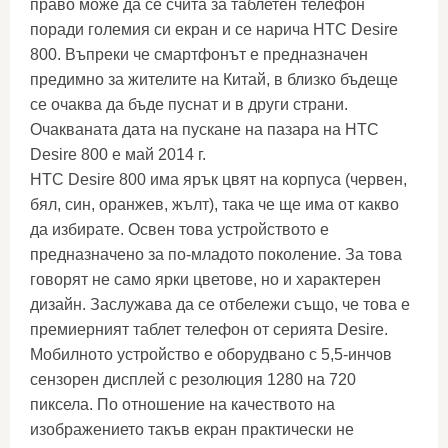
право може да се счита за таблетен телефон
поради големия си екран и се нарича HTC Desire
800. Въпреки че смартфонът е предназначен
предимно за жителите на Китай, в близко бъдеще
се очаква да бъде пуснат и в други страни.
Очакваната дата на пускане на пазара на HTC
Desire 800 е май 2014 г.
HTC Desire 800 има ярък цвят на корпуса (червен,
бял, син, оранжев, жълт), така че ще има от какво
да избирате. Освен това устройството е
предназначено за по-младото поколение. За това
говорят не само ярки цветове, но и характерен
дизайн. Заслужава да се отбележи също, че това е
премиерният таблет телефон от серията Desire.
Мобилното устройство е оборудвано с 5,5-инчов
сензорен дисплей с резолюция 1280 на 720
пиксела. По отношение на качеството на
изображението такъв екран практически не