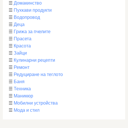
☰
Домакинство
☰
Пухкави продукти
☰
Водопровод
☰
Деца
☰
Грижа за пчелите
☰
Прасета
☰
Красота
☰
Зайци
☰
Кулинарни рецепти
☰
Ремонт
☰
Редуциране на теглото
☰
Баня
☰
Техника
☰
Маникюр
☰
Мобилни устройства
☰
Мода и стил