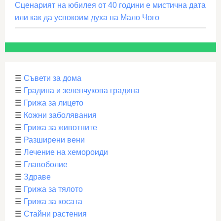
Сценарият на юбилея от 40 години е мистична дата
или как да успокоим духа на Мало Чого
☰
Съвети за дома
☰
Градина и зеленчукова градина
☰
Грижа за лицето
☰
Кожни заболявания
☰
Грижа за животните
☰
Разширени вени
☰
Лечение на хемороиди
☰
Главоболие
☰
Здраве
☰
Грижа за тялото
☰
Грижа за косата
☰
Стайни растения