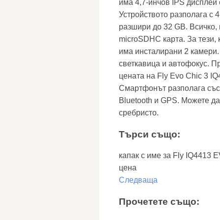
има 4,7-инчов IPS дисплей
Устройството разполага с 4
разшири до 32 GB. Всичко, 
microSDHC карта. За тези,
има инсталирани 2 камери.
светкавица и автофокус. Пр
цената на Fly Evo Chic 3 
Смартфонът разполага със 
Bluetooth и GPS. Можете да
сребристо.
Търси също:
капак с име за Fly IQ4413 
цена
Следваща
Прочетете също: