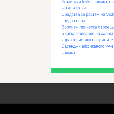
Украински levkoi снимка, оп
котки и котки
Средства за растеж на Vich
средна цена
Воронеж прическа с горещ
Бийгъл описание на характе
характеристики на грижите
Басенджи африканско куче 
снимка