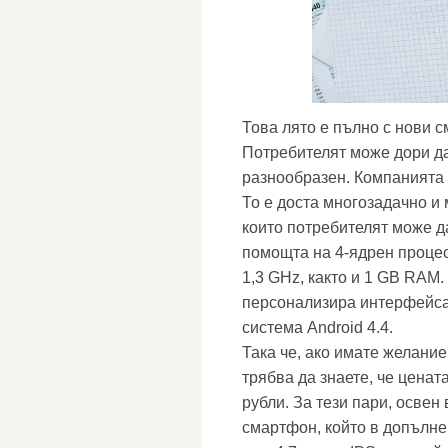
Това лято е пълно с нови 
Потребителят може дори да 
разнообразен. Компанията F
То е доста многозадачно и
които потребителят може д
помощта на 4-ядрен проце
1,3 GHz, както и 1 GB RAM
персонализира интерфейса
система Android 4.4.
Така че, ако имате желание
трябва да знаете, че ценат
рубли. За тези пари, освен
смартфон, който в допълне