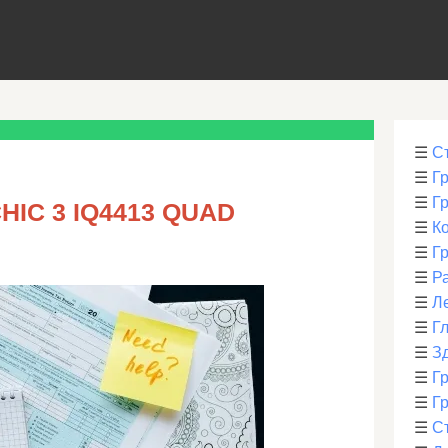
☰
С
☰
Г
☰
Г
HIC 3 IQ4413 QUAD
☰
К
☰
Г
☰
Р
☰
Л
☰
Г
☰
З
☰
Гр
☰
Гр
☰
С