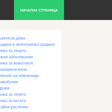
НАЧАЛНА СТРАНИЦА
ъвети за дома
радина и зеленчукова градина
рижа за лицето
ожни заболявания
рижа за животните
азширени вени
ечение на хемороиди
лавоболие
драве
ижа за тялото
ижа за косата
тайни растения