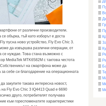
☰
Д
☰
П
☰
В
☰
Д
☰
Г
смартфони от различни производители.
☰
П
се обърка, тъй като изборът е доста
☰
К
ly пусна ново устройство, Fly Evo Chic 3.
☰
З
 може да извършва различни операции, от
☰
К
а се нуждае. Това стана възможно с
☰
Р
сор MediaTek MTK6582M с тактова честота
☰
Р
. Собственикът на смартфона може да
☰
Б
 за себе си благодарение на операционната
☰
Т
☰
М
 да закупите такава интересна новост,
☰
М
а на Fly Evo Chic 3 IQ4413 Quad е 6690
☰
М
 всичко друго, потребителят получава
ние към гореспоменатите характеристики