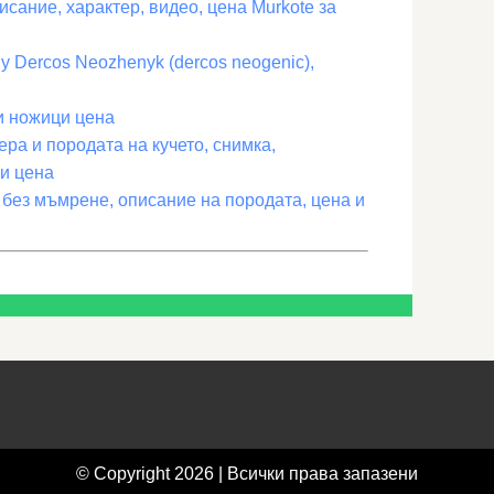
исание, характер, видео, цена Murkote за
y Dercos Neozhenyk (dercos neogenic),
и ножици цена
ра и породата на кучето, снимка,
 и цена
без мъмрене, описание на породата, цена и
© Copyright 2026 | Всички права запазени