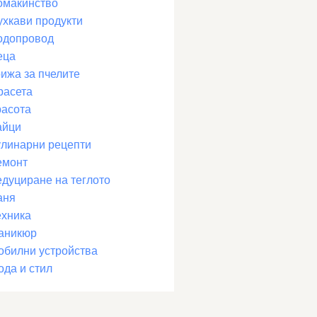
омакинство
ухкави продукти
одопровод
еца
рижа за пчелите
расета
расота
айци
улинарни рецепти
емонт
едуциране на теглото
аня
ехника
аникюр
обилни устройства
ода и стил