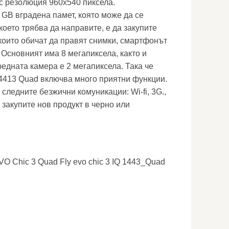
 с резолюция 960x540 пиксела.
 GB вградена памет, която може да се
което трябва да направите, е да закупите
 които обичат да правят снимки, смартфонът
 Основният има 8 мегапиксела, както и
едната камера е 2 мегапиксела. Така че
IQ4413 Quad включва много приятни функции.
следните безжични комуникации: Wi-fi, 3G.,
 закупите нов продукт в черно или
EVO Chic 3 Quad Fly evo chic 3 IQ 1443_Quad