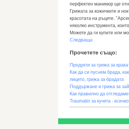
перфектен маникюр ще отн
Грижата за кожичките и но
красотата на ръцете. "Арсе
няколко инструмента, които
Можете да ги купите или мо
Следваща
Прочетете също:
Продукти за грижа за кракат
Как да си пуснем брада, ка
лицето, грижа за брадата
Поддържане и грижа за зай
Как правилно да отгледам
Traumatin за кучета - всичк