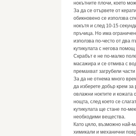
нокътните плочи, което мож
За да се отървете от керат
обикновено се използва сп
нокътя и след 10-15 секунд
пръчица. Но има ограничени
използва по-често от два п
кутикулата с негова помощ 
Скрабът е не по-малко поле
масажира и се отмива с во
премахват загрубели части 
За да не отнема много врем
да изберете добър крем за 
овлажни ноктите и кожата о
нощта, след което се слага
кутикулата ще стане по-мек
необходими вещества.
Като цяло, възможно най-м
химикали и механични повр