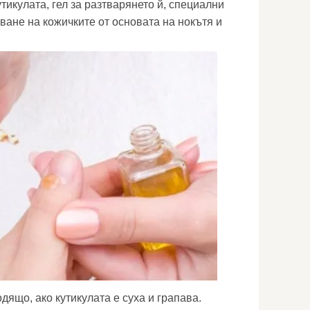
тикулата, гел за разтварянето й, специални
ване на кожичките от основата на нокътя и
дящо, ако кутикулата е суха и грапава.