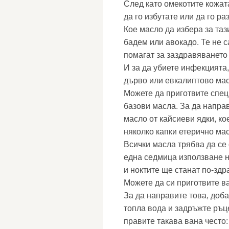
След като омекотите кожат
да го избутате или да го раз
Кое масло да избера за таз
бадем или авокадо. Те не с
помагат за заздравяването
И за да убиете инфекцията
дърво или евкалиптово мас
Можете да приготвите спец
базови масла. За да напра
масло от кайсиеви ядки, ко
няколко капки етерично мас
Всички масла трябва да се 
една седмица използване н
и ноктите ще станат по-здр
Можете да си приготвите в
За да направите това, доба
топла вода и задръжте ръце
правите такава вана често: