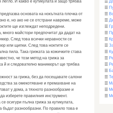
о легло. И какво е кутикулата и защо трябва
☰
Д
☰
П
 предпазва основата на нокътната плочка от
☰
В
но е, но ако не се отстрани навреме, може
☰
Д
ноктите ще изглеждат неподредени.
☰
Г
а, много майстори предпочитат да дадат на
☰
П
икюр. След това всички неравности се
☰
К
кюр или щипки. След това ноктите се
☰
З
лна пила. Така грижата за кожичките става
☰
К
звестно, че този метод на грижа за
☰
Р
жа й и следователно маникюрът ще трябва
☰
Р
☰
Б
жност за грижа, без да посещавате салони
☰
Т
редства за омекотяване и премахване на
☰
М
лзват у дома, а тяхното разнообразие и
☰
М
 да изберете правилния инструмент.
☰
М
 се осигури пълна грижа за кутикулата,
а бъдат разнообразни. По правило това е