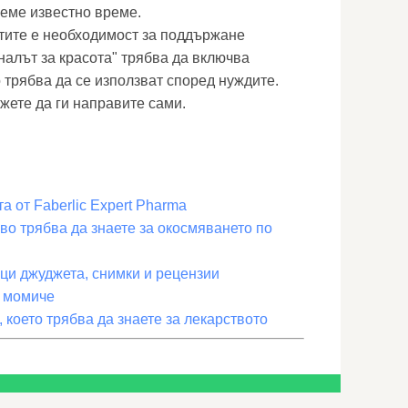
еме известно време.
ктите е необходимост за поддържане
налът за красота" трябва да включва
 трябва да се използват според нуждите.
жете да ги направите сами.
а от Faberlic Expert Pharma
кво трябва да знаете за окосмяването по
ци джуджета, снимки и рецензии
е момиче
о, което трябва да знаете за лекарството