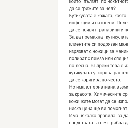
които "пълзят" по нокътнот
да се грижите за нея?
Кутикулата е кожата, която
инфекции и патогени. Полез
да се появят грапавини и 
За да премахнат кутикулат
клиентите си подрязан ман
изрязват с ножици за мани
полират с пемза или специа
по-лесна. Въпреки това е и
кутикулата ускорява расте
да се коригира по-често.
Но има алтернативна възмо
за красота. Химическите с
кожичките могат да се изпо
ниска цена ще ви помогнат
Има няколко правила: за да
средствата за нея трябва д