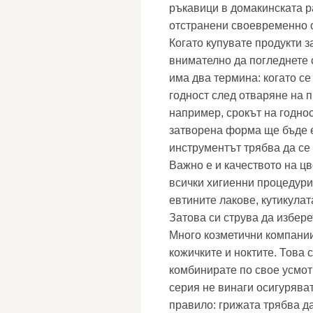
ръкавици в домакинската р
отстранени своевременно 
Когато купувате продукти з
внимателно да погледнете с
има два термина: когато с
годност след отваряне на п
например, срокът на годнос
затворена форма ще бъде е
инструментът трябва да се 
Важно е и качеството на цв
всички хигиенни процедури
евтините лакове, кутикула
Затова си струва да избере
Много козметични компании
кожичките и ноктите. Това 
комбинирате по свое усмот
серия не винаги осигурява
правило: грижата трябва д