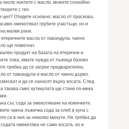
а около ноктите с масло, можете спокойно
творите с гел.
и цел? Отидете основно: масло от праскова,
асамо омекотяват грубите участъци, но и
 на малки рани.
, етеричните масла от лавандула, чаено
ло ще помогнат.
иален продукт на базата на етерични и
вите това, имате нужда от лъжица базово
ето трябва да се загрее предварително,
ло от лавандула и масло от чаено дърво.
смесват и да се нанасят върху косата. След
а такава смес кутикулата ще стане по-мека
ави.
ана със сода за омекотяване на кожичките.
вете чаена лъжичка сода за хляб в купа с
те си в нея за няколко минути. Не трябва да
 содата омекотява не само косата, но и