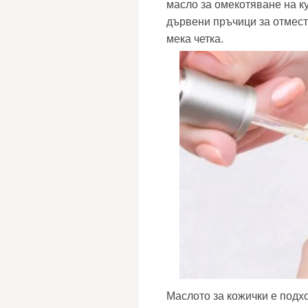
масло за омекотяване на ку
дървени пръчици за отмест
мека четка.
Маслото за кожички е подхо