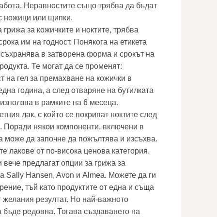
абота. Неравностите също трябва да бъдат
с ножици или щипки.
а грижа за кожичките и ноктите, трябва
рока им на годност. Понякога на етикета
е съхранява в затворена форма и срокът на
родукта. Те могат да се променят:
т на гел за премахване на кожички в
дна година, а след отваряне на бутилката
използва в рамките на 6 месеца.
етния лак, с който се покриват ноктите след
. Поради някои компоненти, включени в
та може да започне да пожълтява и изсъхва.
те лакове от по-висока ценова категория.
 вече предлагат опции за грижа за
са Sally Hansen, Avon и Almea. Можете да ги
рение, тъй като продуктите от една и съща
т желания резултат. Но най-важното
а бъде редовна. Тогава създаването на