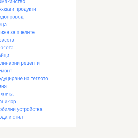
омакинство
ухкави продукти
одопровод
еца
рижа за пчелите
расета
расота
айци
улинарни рецепти
емонт
едуциране на теглото
аня
ехника
аникюр
обилни устройства
ода и стил