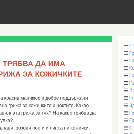
☰
С
☰
Г
☰
Г
 ТРЯБВА ДА ИМА
☰
К
ГРИЖА ЗА КОЖИЧКИТЕ
☰
Г
☰
Р
☰
Л
ма красив маникюр и добре поддържани
☰
Г
на грижа за кожичките и ноктите. Какво
☰
З
авилната грижа за тях? На какво трябва да
☰
Гр
купка?
☰
Гр
рави, розови нокти и липса на кожички,
☰
С