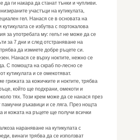
е да ги накара да станат тънки и чупливи.
инизираните участъци на кутикулата,
ециален гел. Нанася се в основата на
и кутикулата се избутва с портокалова
я за употребата му: гелът не може да се
ъти за 7 дни и след отстраняване на
трябва да измиете добре ръцете си.
зен. Нанася се върху ноктите, нежно се
да. С помощта на скраб по-лесно се
от кутикулата и се омекотяват.
е грижата за кожичките и ноктите, трябва
ръце, който ще подхрани, омекоти и
коло тях. Този крем може да се нанася през
т памучни ръкавици и се ляга. През нощта
а и кожата на ръцете ще получи всички
алкоза нараняване на кутикулата с
еди, винаги трябва да се използват