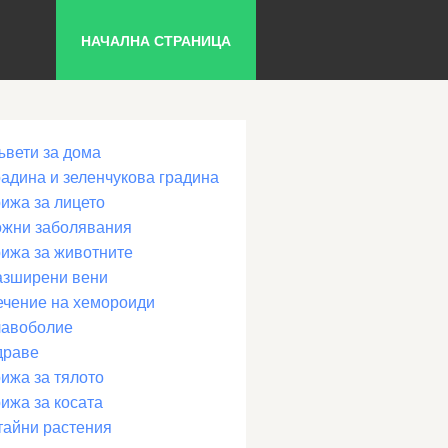
НАЧАЛНА СТРАНИЦА
ъвети за дома
радина и зеленчукова градина
рижа за лицето
ожни заболявания
рижа за животните
азширени вени
ечение на хемороиди
лавоболие
драве
ижа за тялото
ижа за косата
тайни растения