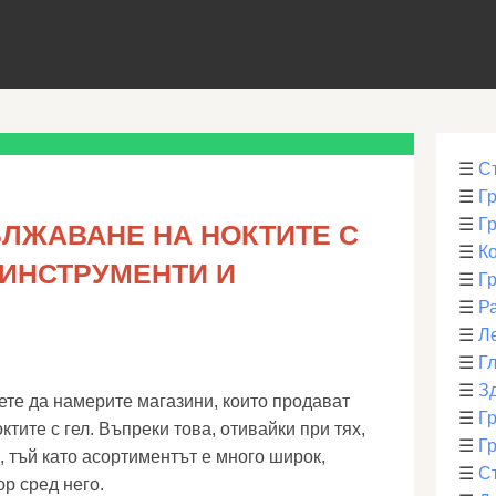
☰
С
☰
Г
☰
Г
ЪЛЖАВАНЕ НА НОКТИТЕ С
☰
К
 ИНСТРУМЕНТИ И
☰
Г
☰
Р
☰
Л
☰
Г
☰
З
те да намерите магазини, които продават
☰
Гр
ктите с гел. Въпреки това, отивайки при тях,
☰
Гр
, тъй като асортиментът е много широк,
☰
С
ор сред него.