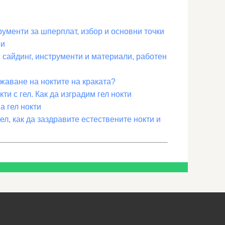
ументи за шперплат, избор и основни точки
ии
 сайдинг, инструменти и материали, работен
лжаване на ноктите на краката?
ти с гел. Как да изградим гел нокти
а гел нокти
ел, как да заздравите естествените нокти и