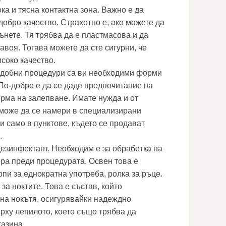
ка и тясна контактна зона. Важно е да
добро качество. Страхотно е, ако можете да
гънете. Тя трябва да е пластмасова и да
авоя. Тогава можете да сте сигурни, че
соко качество.
одобни процедури са ви необходими форми
 По-добре е да се даде предпочитание на
орма на залепване. Имате нужда и от
е може да се намери в специализирани
и само в пунктове, където се продават
.
дезинфектант. Необходим е за обработка на
ора преди процедурата. Освен това е
пи за еднократна употреба, ролка за ръце.
за ноктите. Това е състав, който
на нокътя, осигурявайки надеждно
рху лепилото, което също трябва да
газина.