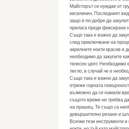
Майсторът се нуждае от гру
киселинен. Последният вид
защо е по-добре да закупит
прилага преди фиксиране н
Също така е важно да заку
след приключване на проце
акрилните нокти красив и 
необходимо да закупите ка
телесен цвят. Необходимо 
легло, в случай че е необ
Също така е важно да заку
отреже горната повърхност
възможно да се намали вре
същото време не трябва да
на прашец. Те също са нео
довършително рязане и шл
Всички тези инструменти и
нокти, но тъй като майсторъ