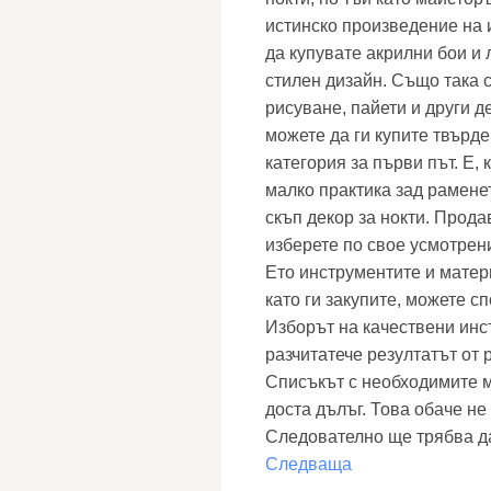
истинско произведение на и
да купувате акрилни бои и 
стилен дизайн. Също така с
рисуване, пайети и други 
можете да ги купите твърде
категория за първи път. Е,
малко практика зад раменет
скъп декор за нокти. Прода
изберете по свое усмотрен
Ето инструментите и матер
като ги закупите, можете сп
Изборът на качествени инс
разчитатече резултатът от
Списъкът с необходимите м
доста дълъг. Това обаче не
Следователно ще трябва да 
Следваща