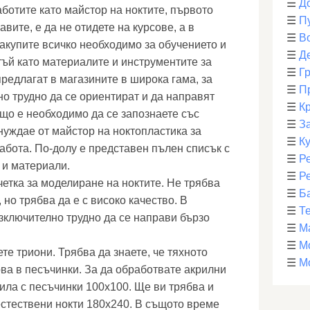
☰
Д
ботите като майстор на ноктите, първото
☰
П
вите, е да не отидете на курсове, а в
☰
В
закупите всичко необходимо за обучението и
☰
Д
тъй като материалите и инструментите за
☰
Г
редлагат в магазините в широка гама, за
☰
П
о трудно да се ориентират и да направят
☰
К
ащо е необходимо да се запознаете със
☰
З
нуждае от майстор на ноктопластика за
☰
К
абота. По-долу е представен пълен списък с
☰
Р
 и материали.
☰
Р
четка за моделиране на ноктите. Не трябва
☰
Б
 но трябва да е с високо качество. В
☰
Т
зключително трудно да се направи бързо
☰
М
☰
М
те триони. Трябва да знаете, че тяхното
☰
М
рва в песъчинки. За да обработвате акрилни
пила с песъчинки 100x100. Ще ви трябва и
естествени нокти 180х240. В същото време