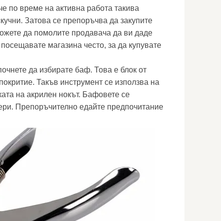
че по време на активна работа такива
кучни. Затова се препоръчва да закупите
можете да помолите продавача да ви даде
а посещавате магазина често, за да купувате
очнете да избирате баф. Това е блок от
покритие. Такъв инструмент се използва на
ката на акрилен нокът. Бафовете се
мери. Препоръчително едайте предпочитание