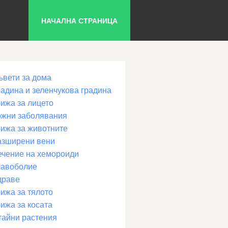
НАЧАЛНА СТРАНИЦА
ъвети за дома
радина и зеленчукова градина
рижа за лицето
ожни заболявания
рижа за животните
азширени вени
ечение на хемороиди
лавоболие
драве
ижа за тялото
ижа за косата
тайни растения