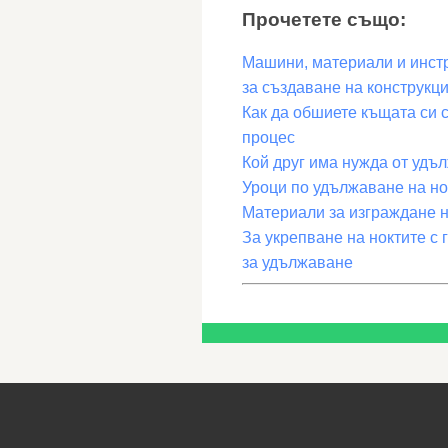
Прочетете също:
Машини, материали и инстр
за създаване на конструкц
Как да обшиете къщата си с
процес
Кой друг има нужда от удъ
Уроци по удължаване на нок
Материали за изграждане н
За укрепване на ноктите с г
за удължаване