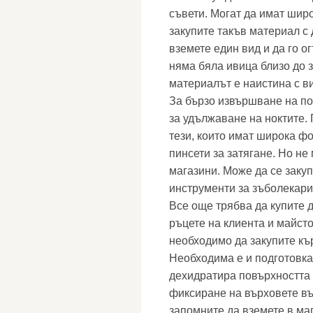
съвети. Могат да имат широ
закупите такъв материал с 
вземете един вид и да го о
няма бяла ивица близо до з
материалът е наистина с ви
За бързо извършване на п
за удължаване на ноктите.
тези, които имат широка ф
пинсети за затягане. Но н
магазини. Може да се закуп
инструменти за зъболекари
Все още трябва да купите 
ръцете на клиента и майст
необходимо да закупите кър
Необходима е и подготовка 
дехидратира повърхността 
фиксиране на върховете въ
запомните да вземете в ма