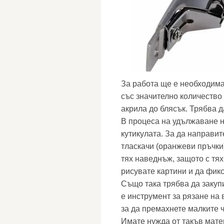
За работа ще е необходима
със значително количество
акрила до блясък. Трябва д
В процеса на удължаване н
кутикулата. За да направит
тласкачи (оранжеви пръчки
тях наведнъж, защото с тя
рисувате картини и да фик
Също така трябва да закуп
е инструмент за рязане на 
за да премахнете малките ч
Имате нужда от такъв матер