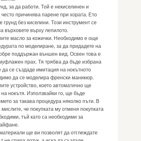
нд, за да работи. Той е некиселинен и
 често причинява парене при хората. Ето
е грунд без киселини. Този инструмент се
а върховете върху лепилото.
пите масло за кожички. Необходимо е още
дурата по моделиране, за да придадете на
добре поддържан външен вид. Освен това е
муфлажен прах. Тя трябва да бъде избрана
е да се създаде имитация на нокътното
ходимо да се моделира френски маникюр.
пите устройство, което автоматично ще
 на нокътя. Използвайки го, ще бъде
мето за такава процедура няколко пъти. В
 мислите, че покупката му отменя покупката
бходими, тъй като са необходими за
айфане.
 материали ще ви позволят да отглеждате
т не спира дотук, а иска да създаде