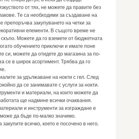
зкуството от тях, не можете да правите без
лакове. Те са необходими за създаване на
е препоръчва закупуването на четки за
декоративни елементи. В същото време не
 скъпо. Можете да го вземете от бюджетната
 когато обучението приключи и имате поне
е си, можете да отидете до магазина за по-
ва се в широк асортимент. Трябва да го
ие.
иалите за удължаване на нокти с гел. След
окойно да се занимавате с услуги за нокти.
трументи и материали, на които можете да
 работата ще надмине всички очаквания.
атериали и инструменти за изграждане е
 може да бъде по-малко значимо.
закупите всичко, което е посочено в него.