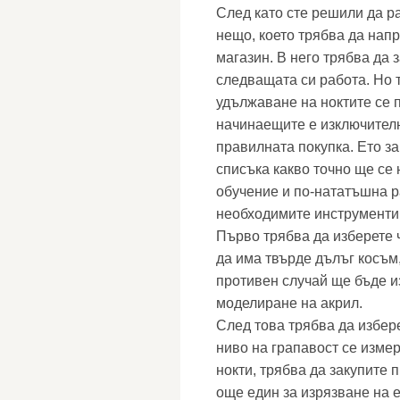
След като сте решили да ра
нещо, което трябва да напра
магазин. В него трябва да 
следващата си работа. Но 
удължаване на ноктите се п
начинаещите е изключителн
правилната покупка. Ето з
списъка какво точно ще се 
обучение и по-нататъшна р
необходимите инструменти
Първо трябва да изберете 
да има твърде дълъг косъм,
противен случай ще бъде и
моделиране на акрил.
След това трябва да избере
ниво на грапавост се изме
нокти, трябва да закупите 
още един за изрязване на 