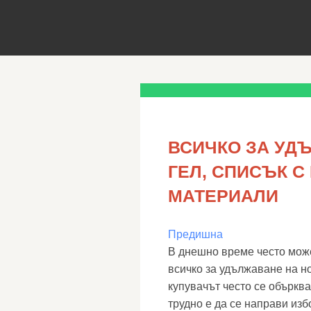
ВСИЧКО ЗА УД
ГЕЛ, СПИСЪК С
МАТЕРИАЛИ
Предишна
В днешно време често може
всичко за удължаване на но
купувачът често се обърква
трудно е да се направи изб