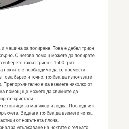
 и машина за полиране. Това е дебел трион
 зърно. С негова помощ можете да полирате
а изберете такъв трион с 1500 грит.
а ноктите е необходимо да се премести
е това бързо и точно, трябва да използвате
). Препоръчително е да вземете няколко от
хна помощ ще можете да свикнете да
сирате кристали.
ите ножици за маникюр и лодка. Последният
връхчета. Веднага трябва да вземете четка,
астици от нокътната плоча.
иал за удължаване на ноктите с гел като