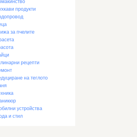
омакинство
ухкави продукти
одопровод
еца
рижа за пчелите
расета
расота
айци
улинарни рецепти
емонт
едуциране на теглото
аня
ехника
аникюр
обилни устройства
ода и стил