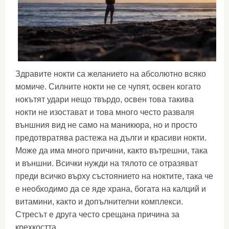
Здравите нокти са желанието на абсолютно всяко
момиче. Силните нокти не се чупят, освен когато
нокътят удари нещо твърдо, освен това такива
нокти не изостават и това много често разваля
външния вид не само на маникюра, но и просто
предотвратява растежа на дълги и красиви нокти.
Може да има много причини, както вътрешни, така
и външни. Всички нужди на тялото се отразяват
преди всичко върху състоянието на ноктите, така че
е необходимо да се яде храна, богата на калций и
витамини, както и допълнителни комплекси.
Стресът е друга често срещана причина за
крехкостта.