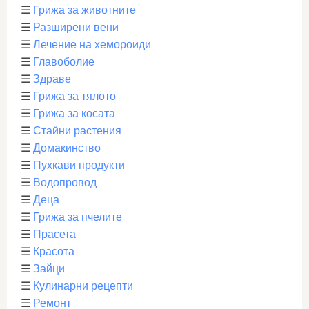
☰
Грижа за животните
☰
Разширени вени
☰
Лечение на хемороиди
☰
Главоболие
☰
Здраве
☰
Грижа за тялото
☰
Грижа за косата
☰
Стайни растения
☰
Домакинство
☰
Пухкави продукти
☰
Водопровод
☰
Деца
☰
Грижа за пчелите
☰
Прасета
☰
Красота
☰
Зайци
☰
Кулинарни рецепти
☰
Ремонт