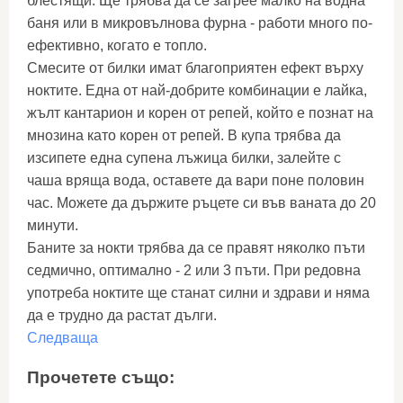
блестящи. Ще трябва да се загрее малко на водна
баня или в микровълнова фурна - работи много по-
ефективно, когато е топло.
Смесите от билки имат благоприятен ефект върху
ноктите. Една от най-добрите комбинации е лайка,
жълт кантарион и корен от репей, който е познат на
мнозина като корен от репей. В купа трябва да
изсипете една супена лъжица билки, залейте с
чаша вряща вода, оставете да вари поне половин
час. Можете да държите ръцете си във ваната до 20
минути.
Баните за нокти трябва да се правят няколко пъти
седмично, оптимално - 2 или 3 пъти. При редовна
употреба ноктите ще станат силни и здрави и няма
да е трудно да растат дълги.
Следваща
Прочетете също: