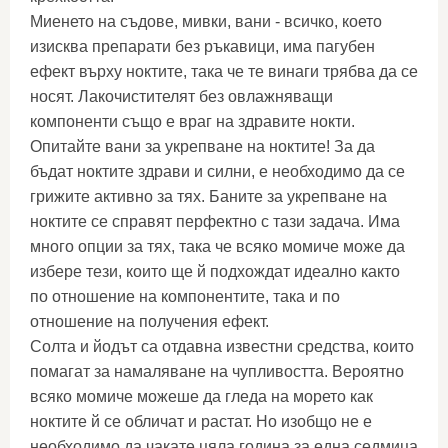
Миенето на съдове, мивки, вани - всичко, което
изисква препарати без ръкавици, има пагубен
ефект върху ноктите, така че те винаги трябва да се
носят. Лакочистителят без овлажняващи
компоненти също е враг на здравите нокти.
Опитайте вани за укрепване на ноктите! За да
бъдат ноктите здрави и силни, е необходимо да се
грижите активно за тях. Баните за укрепване на
ноктите се справят перфектно с тази задача. Има
много опции за тях, така че всяко момиче може да
избере тези, които ще й подхождат идеално както
по отношение на компонентите, така и по
отношение на получения ефект.
Солта и йодът са отдавна известни средства, които
помагат за намаляване на чупливостта. Вероятно
всяко момиче можеше да гледа на морето как
ноктите й се обличат и растат. Но изобщо не е
необходимо да чакате цяла година за една седмица