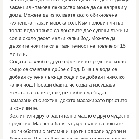
ваканция - такова лекарство може да се направи у
дома. Можете да използвате както обикновена
кухненска, така и морска сол. Към половин литър
топла вода трябва да добавите две супени лъжици
сол и около десет малки капки йод. Можете да
държите ноктите си в тази течност не повече от 15
минути.
Содата за хляб е друго ефективно средство, което
също се съчетава добре с йод. В чаша вода се
добавя супена лъжица сода и се добавят няколко
капки йод. Поради факта, че содата изсушава
кожата на ръцете, следте трябва да бъдат
намазани със зехтин, докато масажирате пръстите
и кожичките.
Зехтин или друго растително масло е друго чудесно
средство. Маслена баня за укрепване на ноктите
ще ги обогати с витамини, ще ги направи здрави и