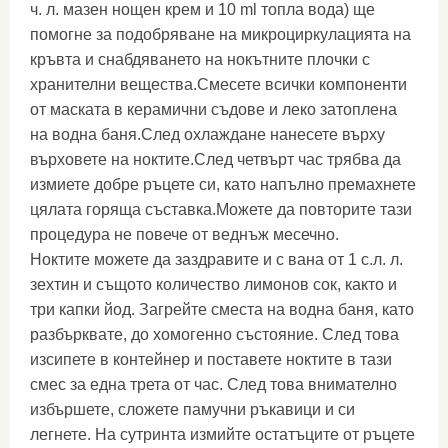
ч. л. мазен нощен крем и 10 ml топла вода) ще
помогне за подобряване на микроциркулацията на
кръвта и снабдяването на нокътните плочки с
хранителни вещества.Смесете всички компоненти
от маската в керамични съдове и леко затоплена
на водна баня.След охлаждане нанесете върху
върховете на ноктите.След четвърт час трябва да
измиете добре ръцете си, като напълно премахнете
цялата горяща съставка.Можете да повторите тази
процедура не повече от веднъж месечно.
Ноктите можете да заздравите и с вана от 1 с.л. л.
зехтин и същото количество лимонов сок, както и
три капки йод. Загрейте сместа на водна баня, като
разбърквате, до хомогенно състояние. След това
изсипете в контейнер и поставете ноктите в тази
смес за една трета от час. След това внимателно
избършете, сложете памучни ръкавици и си
легнете. На сутринта измийте остатъците от ръцете