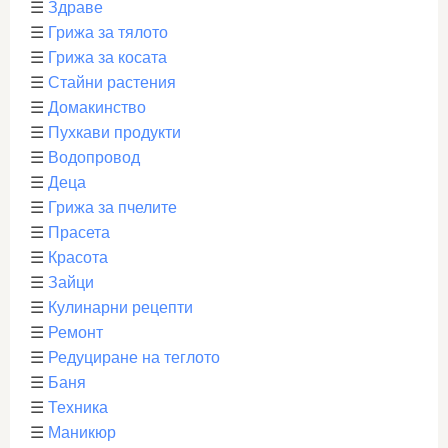
☰
Здраве
☰
Грижа за тялото
☰
Грижа за косата
☰
Стайни растения
☰
Домакинство
☰
Пухкави продукти
☰
Водопровод
☰
Деца
☰
Грижа за пчелите
☰
Прасета
☰
Красота
☰
Зайци
☰
Кулинарни рецепти
☰
Ремонт
☰
Редуциране на теглото
☰
Баня
☰
Техника
☰
Маникюр