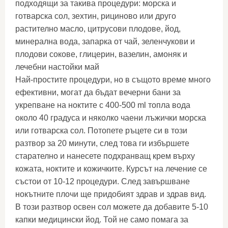
подходящи за такива процедури: морска и
готварска сол, зехтин, рициново или друго
растително масло, цитрусови плодове, йод,
минерална вода, запарка от чай, зеленчукови и
плодови сокове, глицерин, вазелин, амоняк и
лечебни настойки май
Най-простите процедури, но в същото време много
ефективни, могат да бъдат вечерни бани за
укрепване на ноктите с 400-500 ml топла вода
около 40 градуса и няколко чаени лъжички морска
или готварска сол. Потопете ръцете си в този
разтвор за 20 минути, след това ги избършете
старателно и нанесете подхранващ крем върху
кожата, ноктите и кожичките. Курсът на лечение се
състои от 10-12 процедури. След завършване
нокътните плочи ще придобият здрав и здрав вид.
В този разтвор освен сол можете да добавите 5-10
капки медицински йод. Той не само помага за