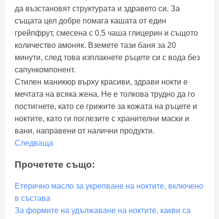
да възстановят структурата и здравето си. За
същата цел добре помага кашата от един
грейпфрут, смесена с 0,5 чаша глицерин и същото
количество амоняк. Вземете тази баня за 20
минути, след това изплакнете ръцете си с вода без
сапункомпонент.
Стилен маникюр върху красиви, здрави нокти е
мечтата на всяка жена. Не е толкова трудно да го
постигнете, като се грижите за кожата на ръцете и
ноктите, като ги поглезите с хранителни маски и
вани, направени от налични продукти.
Следваща
Прочетете също:
Етерично масло за укрепване на ноктите, включено
в състава
За формите на удължаване на ноктите, какви са