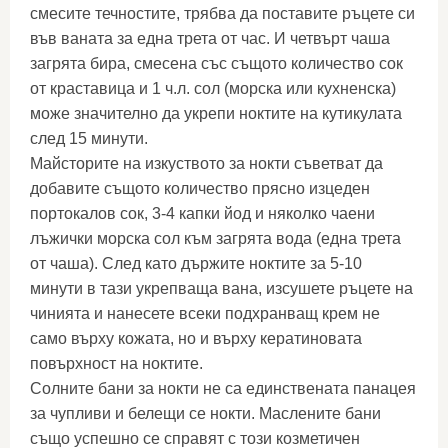
смесите течностите, трябва да поставите ръцете си
във ваната за една трета от час. И четвърт чаша
загрята бира, смесена със същото количество сок
от краставица и 1 ч.л. сол (морска или кухненска)
може значително да укрепи ноктите на кутикулата
след 15 минути.
Майсторите на изкуството за нокти съветват да
добавите същото количество прясно изцеден
портокалов сок, 3-4 капки йод и няколко чаени
лъжички морска сол към загрята вода (една трета
от чаша). След като държите ноктите за 5-10
минути в тази укрепваща вана, изсушете ръцете на
чинията и нанесете всеки подхранващ крем не
само върху кожата, но и върху кератиновата
повърхност на ноктите.
Солните бани за нокти не са единствената панацея
за чупливи и белещи се нокти. Маслените бани
също успешно се справят с този козметичен