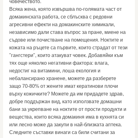
човечеството.
Всяка жена, която извършва по-голямата част от
домакинската работа, се сблъсква с редовни
агресивни ефекти на домакинските химикали,
независимо дали става въпрос за пране, миене на
съдове или почистване на помещения. Ноктите и
кожата на ръцете са първите, които страдат от тези
"гангстери", които атакуват човек. Добавяйки към
тях още няколко негативни фактора: влага,
недостиг на витамини, лоша екология и
небалансирано хранене, можете да разберете
защо 70-80% от жените имат кератинови плочи
върху кожичките? Можете да им придадете здрав,
добре поддържан вид, като използвате домашни
бани за укрепване на ноктите от прости продукти и
вещества, които всяка домакиня има в кухнята си
или лесно може да закупи в най-близката аптека.
Следните съставки винаги са били считани за