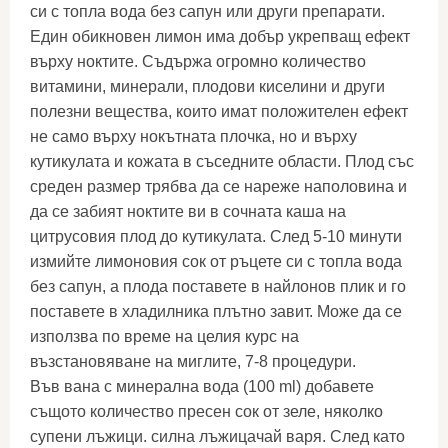
си с топла вода без сапун или други препарати.
Един обикновен лимон има добър укрепващ ефект
върху ноктите. Съдържа огромно количество
витамини, минерали, плодови киселини и други
полезни вещества, които имат положителен ефект
не само върху нокътната плочка, но и върху
кутикулата и кожата в съседните области. Плод със
среден размер трябва да се нареже наполовина и
да се забият ноктите ви в сочната каша на
цитрусовия плод до кутикулата. След 5-10 минути
измийте лимоновия сок от ръцете си с топла вода
без сапун, а плода поставете в найлонов плик и го
поставете в хладилника плътно завит. Може да се
използва по време на целия курс на
възстановяване на миглите, 7-8 процедури.
Във вана с минерална вода (100 ml) добавете
същото количество пресен сок от зеле, няколко
супени лъжици. силна лъжицачай варя. След като