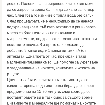
дефект. Половин чаша рициново или зехтин може
да се загрее на водна баня и да се къпе за четвърт
час. След това го измийте с топла вода без сапун.
След процедурата не е необходимо да се нанася
подхранващ крем, тъй като зехтинът и рициновото
масло са богат източник на витамини и
микроелементи, подхранват и омекотяват кожата и
нокътните плочки. В загрято олио можете да
добавите 3 капки йод и 5 капки витамин А (от
аптеката). Една трета от час, прекаран в тази
маслено-витаминна смес, ще помогне за укрепване
и заздравяване на ноктите, кожичките и кожата на
ръцете.
Цветя от лайка или листа от мента могат да се
излеят с гореща вода или топла бира, да се влеят в
продължение на 15-20 минути, след което да се
поставят ръцете ви в тази смес за същото време.
Витамините и минералите ще помогнат на ноктите