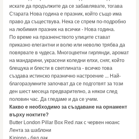
искате да продължите да се забавлявате, тогава
Старата Нова година е празник, който също има
право да съществува. Нека се спрем по-подробно
на любимия празник на всички - Нова година.
По време на празненството улиците стават
приказно елегантни и волю или неволю трябва да
повярвате в чудеса. Многоцветни гирлянди, аромат
на мандарини, украсени коледни елхи, сняг, който
блещука и блести в светлината - всичко това
създава истинско празнично настроение ... Най-
благоразумните започват да се подготвят за този
ден шест месеца предварително, а някои след
половин час. Да гледаме и да се учим.
Какво е необходимо за създаване на орнамент
върху ноктите?
Butter London Pillar Box Red лак с червен нюанс
Лента за шаблони
Kipinno - бял лак