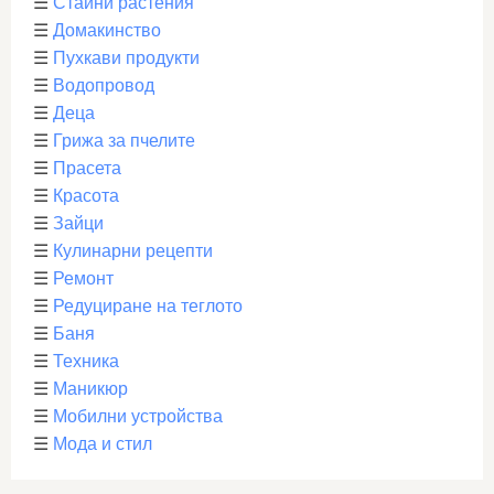
☰
Стайни растения
☰
Домакинство
☰
Пухкави продукти
☰
Водопровод
☰
Деца
☰
Грижа за пчелите
☰
Прасета
☰
Красота
☰
Зайци
☰
Кулинарни рецепти
☰
Ремонт
☰
Редуциране на теглото
☰
Баня
☰
Техника
☰
Маникюр
☰
Мобилни устройства
☰
Мода и стил