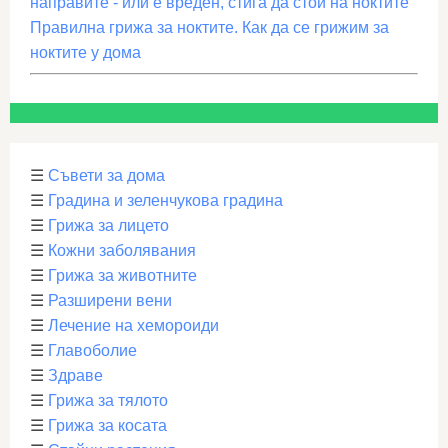
направите - или е вреден, стига да стои на ноктите
Правилна грижа за ноктите. Как да се грижим за
ноктите у дома
☰
Съвети за дома
☰
Градина и зеленчукова градина
☰
Грижа за лицето
☰
Кожни заболявания
☰
Грижа за животните
☰
Разширени вени
☰
Лечение на хемороиди
☰
Главоболие
☰
Здраве
☰
Грижа за тялото
☰
Грижа за косата