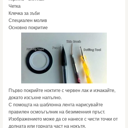
Четка
Клечка за зъби
Специален молив
Основно покритие
Първо покрийте ноктите с червен лак и изчакайте,
докато изсъхне напълно.
С помощта на шаблонна лента нарисувайте
правилен осмоъгълник на безименния пръст.
Изображението може да се нанесе с чисти точки от
долната или горната част на нокътя.