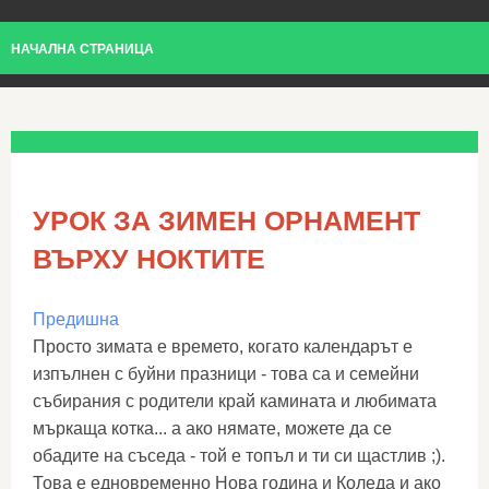
НАЧАЛНА СТРАНИЦА
УРОК ЗА ЗИМЕН ОРНАМЕНТ
ВЪРХУ НОКТИТЕ
Предишна
Просто зимата е времето, когато календарът е
изпълнен с буйни празници - това са и семейни
събирания с родители край камината и любимата
мъркаща котка... а ако нямате, можете да се
обадите на съседа - той е топъл и ти си щастлив ;).
Това е едновременно Нова година и Коледа и ако