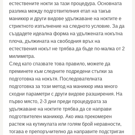
естествените нокти за тази процедура. Основната
разлика между подготвителния етап на такъв
маникюр и други видове удължаване на ноктите е
стриктното изпълнение на следното условие. За да
създадете идеална форма на удължената нокътна
плоча, дължината на свободния връх на
естествения нокът не трябва да бъде по-малка от 2
милиметра.
След като спазвате това правило, можете да
преминете към следните подредени стъпки за
подготовка на нокътя. Последователната
подготовка за този метод на маникюр има много
сходни параметри с други видове разширения. На
първо място, 2-3 дни преди процедурата за
удължаване на ноктите трябва да се направи
подготвителен маникюр. Ако има прекомерен
растеж на кутикулата или голям брой неравности,
тогава е препоръчително да направите подстриган