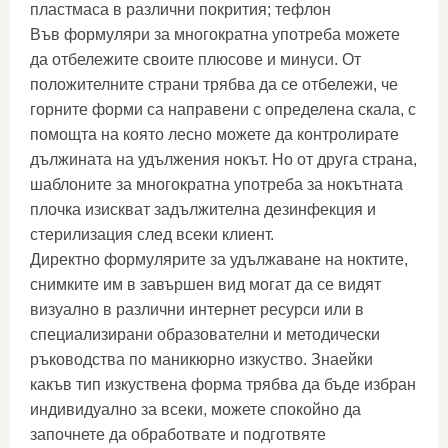
пластмаса в различни покрития; тефлон
Във формуляри за многократна употреба можете
да отбележите своите плюсове и минуси. От
положителните страни трябва да се отбележи, че
горните форми са направени с определена скала, с
помощта на която лесно можете да контролирате
дължината на удължения нокът. Но от друга страна,
шаблоните за многократна употреба за нокътната
плочка изискват задължителна дезинфекция и
стерилизация след всеки клиент.
Директно формулярите за удължаване на ноктите,
снимките им в завършен вид могат да се видят
визуално в различни интернет ресурси или в
специализирани образователни и методически
ръководства по маникюрно изкуство. Знаейки
какъв тип изкуствена форма трябва да бъде избран
индивидуално за всеки, можете спокойно да
започнете да обработвате и подготвяте