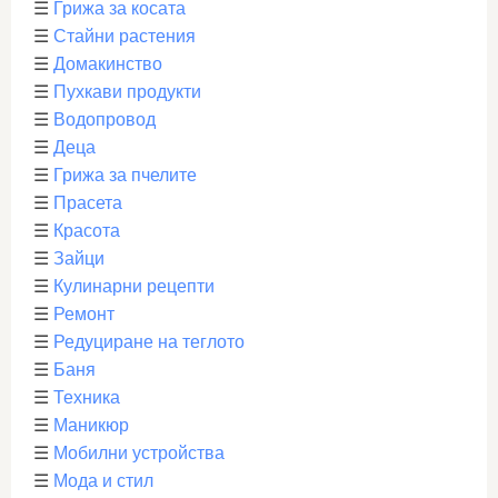
☰
Грижа за косата
☰
Стайни растения
☰
Домакинство
☰
Пухкави продукти
☰
Водопровод
☰
Деца
☰
Грижа за пчелите
☰
Прасета
☰
Красота
☰
Зайци
☰
Кулинарни рецепти
☰
Ремонт
☰
Редуциране на теглото
☰
Баня
☰
Техника
☰
Маникюр
☰
Мобилни устройства
☰
Мода и стил