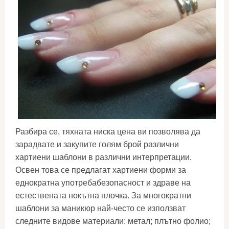
Разбира се, тяхната ниска цена ви позволява да
зарадвате и закупите голям брой различни
хартиени шаблони в различни интерпретации.
Освен това се предлагат хартиени форми за
еднократна употребабезопасност и здраве на
естествената нокътна плочка. За многократни
шаблони за маникюр най-често се използват
следните видове материали: метал; плътно фолио;