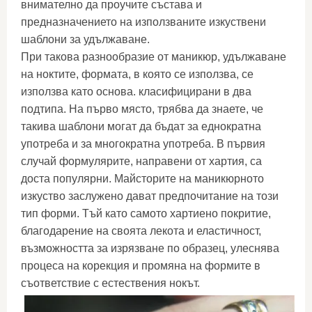
внимателно да проучите състава и
предназначението на използваните изкуствени
шаблони за удължаване.
При такова разнообразие от маникюр, удължаване
на ноктите, формата, в която се използва, се
използва като основа. класифицирани в два
подтипа. На първо място, трябва да знаете, че
такива шаблони могат да бъдат за еднократна
употреба и за многократна употреба. В първия
случай формулярите, направени от хартия, са
доста популярни. Майсторите на маникюрното
изкуство заслужено дават предпочитание на този
тип форми. Тъй като самото хартиено покритие,
благодарение на своята лекота и еластичност,
възможността за изрязване по образец, улеснява
процеса на корекция и промяна на формите в
съответствие с естествения нокът.