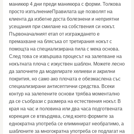
маникюр 4 дни преди маникюра с форми. Толкова
просто изпълнениеПравилата ще позволят на
клиента да избегне доста болезнени и неприятни
усещания при смилане на собствения си нокът.
Първоначалният етап от изграждането е
премахване на блясъка от третирания нокът с
помощта на специализирана пила с мека основа.
След това се извършва процесът на залепване на
нокътната плоча с изкуствен шаблон. Можете лесно
да започнете да моделирате хелиеви и акрилни
покрития, но само ако плочата е обезмаслена със
специализирани антисептични средства. Всеки
контур на залепените основи трябва моментално
да се съобрази с размера на естествения нокът. В
края на час и половина или два часа подготвената
корекция се втвърдява, след което формите за
еднократна употреба се елиминират необратимо, а
шаблоните за многократна употреба се подлагат на