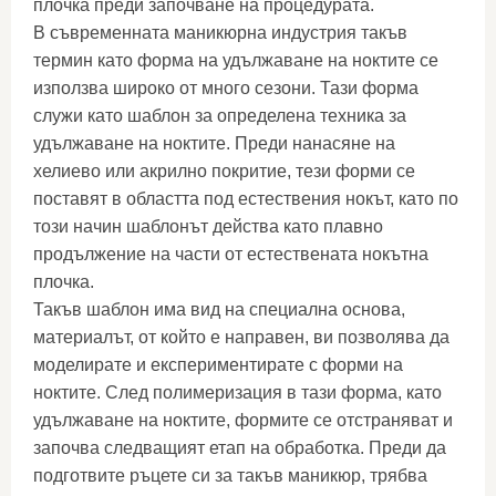
плочка преди започване на процедурата.
В съвременната маникюрна индустрия такъв
термин като форма на удължаване на ноктите се
използва широко от много сезони. Тази форма
служи като шаблон за определена техника за
удължаване на ноктите. Преди нанасяне на
хелиево или акрилно покритие, тези форми се
поставят в областта под естествения нокът, като по
този начин шаблонът действа като плавно
продължение на части от естествената нокътна
плочка.
Такъв шаблон има вид на специална основа,
материалът, от който е направен, ви позволява да
моделирате и експериментирате с форми на
ноктите. След полимеризация в тази форма, като
удължаване на ноктите, формите се отстраняват и
започва следващият етап на обработка. Преди да
подготвите ръцете си за такъв маникюр, трябва