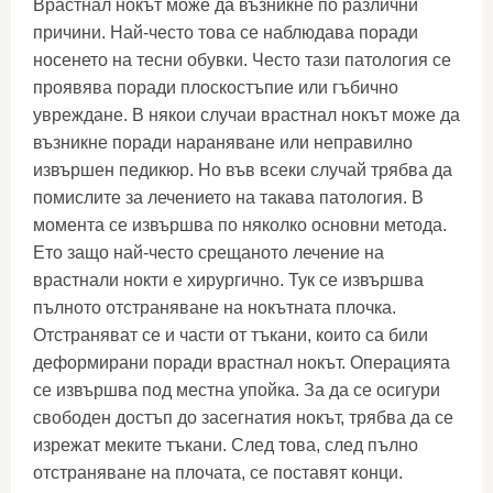
Врастнал нокът може да възникне по различни
причини. Най-често това се наблюдава поради
носенето на тесни обувки. Често тази патология се
проявява поради плоскостъпие или гъбично
увреждане. В някои случаи врастнал нокът може да
възникне поради нараняване или неправилно
извършен педикюр. Но във всеки случай трябва да
помислите за лечението на такава патология. В
момента се извършва по няколко основни метода.
Ето защо най-често срещаното лечение на
врастнали нокти е хирургично. Тук се извършва
пълното отстраняване на нокътната плочка.
Отстраняват се и части от тъкани, които са били
деформирани поради врастнал нокът. Операцията
се извършва под местна упойка. За да се осигури
свободен достъп до засегнатия нокът, трябва да се
изрежат меките тъкани. След това, след пълно
отстраняване на плочата, се поставят конци.