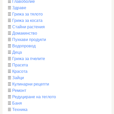
☰
Главоболие
☰
Здраве
☰
Грижа за тялото
☰
Грижа за косата
☰
Стайни растения
☰
Домакинство
☰
Пухкави продукти
☰
Водопровод
☰
Деца
☰
Грижа за пчелите
☰
Прасета
☰
Красота
☰
Зайци
☰
Кулинарни рецепти
☰
Ремонт
☰
Редуциране на теглото
☰
Баня
☰
Техника