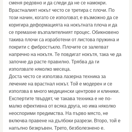
сменя редовно и да следи да не се намокри.
Врастналият нокът често се третира с плочи. По
този начин, когато се използват, е възможно да се
коригира деформацията на нокътната плоча и да
се премахне възпалителният процес. Обикновено
такива плочи са изработени от листова пружина и
покрити с фибростъкло. Плочите се залепват
напречно на нокътя. Те повдигат нокътя, така че да
започне да расте правилно. Трябва да ги
използвате няколко месеца.
Доста често се използва лазерна техника за
лечение на врастнал нокът. Той е модерен и се
използва в много медицински центрове и клиники.
Експертите твърдят, че такава техника е не по-
малко ефективна от всяка друга, но има няколко
неоспорими предимства. На първо място, не
включва правене на дълбоки разрези. Второ, той е
напълно безкръвен. Трето, безболезнено е.