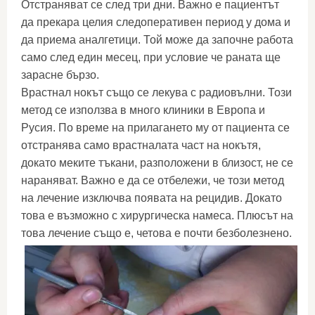
Отстраняват се след три дни. Важно е пациентът
да прекара целия следоперативен период у дома и
да приема аналгетици. Той може да започне работа
само след един месец, при условие че раната ще
зарасне бързо.
Врастнал нокът също се лекува с радиовълни. Този
метод се използва в много клиники в Европа и
Русия. По време на прилагането му от пациента се
отстранява само врастналата част на нокътя,
докато меките тъкани, разположени в близост, не се
нараняват. Важно е да се отбележи, че този метод
на лечение изключва появата на рецидив. Докато
това е възможно с хирургическа намеса. Плюсът на
това лечение също е, четова е почти безболезнено.