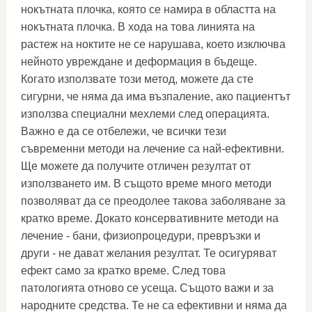
нокътната плочка, която се намира в областта на
нокътната плочка. В хода на това линията на
растеж на ноктите не се нарушава, което изключва
нейното увреждане и деформация в бъдеще.
Когато използвате този метод, можете да сте
сигурни, че няма да има възпаление, ако пациентът
използва специални мехлеми след операцията.
Важно е да се отбележи, че всички тези
съвременни методи на лечение са най-ефективни.
Ще можете да получите отличен резултат от
използването им. В същото време много методи
позволяват да се преодолее такова заболяване за
кратко време. Докато консервативните методи на
лечение - бани, физиопроцедури, превръзки и
други - не дават желания резултат. Те осигуряват
ефект само за кратко време. След това
патологията отново се усеща. Същото важи и за
народните средства. Те не са ефективни и няма да