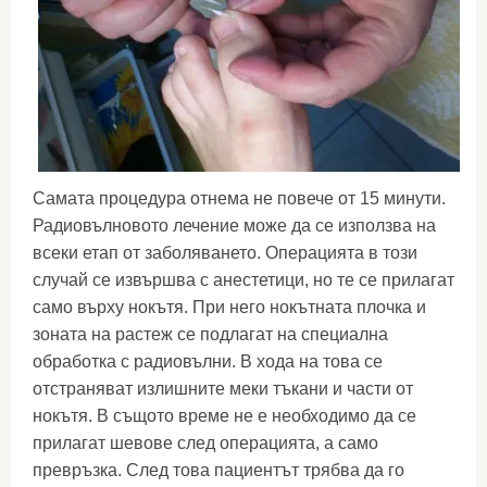
Самата процедура отнема не повече от 15 минути.
Радиовълновото лечение може да се използва на
всеки етап от заболяването. Операцията в този
случай се извършва с анестетици, но те се прилагат
само върху нокътя. При него нокътната плочка и
зоната на растеж се подлагат на специална
обработка с радиовълни. В хода на това се
отстраняват излишните меки тъкани и части от
нокътя. В същото време не е необходимо да се
прилагат шевове след операцията, а само
превръзка. След това пациентът трябва да го