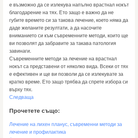
е възможно да се излекува напълно врастнал нокът
благодарение на тях. Ето защо е важно да не
губите времето си за такова лечение, което няма да
даде желаните резултати, а да насочите
вниманието си към съвременните методи, които ще
ви позволят да забравите за такава патология
завинаги.
Съвременните методи за лечение на врастнал
нокът са представени от няколко вида. Всеки от тях
е ефективен и ще ви позволи да се излекувате за
кратко време. Ето защо трябва да спрете избора си
върху тях.
Следваща
Прочетете също:
Лечение на лихен планус, съвременни методи за
лечение и профилактика