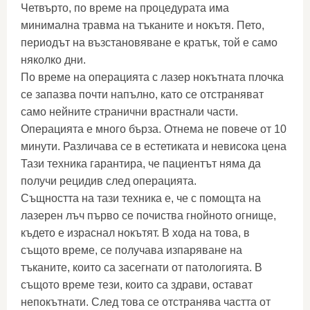
Четвърто, по време на процедурата има
минимална травма на тъканите и нокътя. Пето,
периодът на възстановяване е кратък, той е само
няколко дни.
По време на операцията с лазер нокътната плочка
се запазва почти напълно, като се отстраняват
само нейните странични врастнали части.
Операцията е много бърза. Отнема не повече от 10
минути. Различава се в естетиката и невисока цена
Тази техника гарантира, че пациентът няма да
получи рецидив след операцията.
Същността на тази техника е, че с помощта на
лазерен лъч първо се почиства гнойното огнище,
където е израснал нокътят. В хода на това, в
същото време, се получава изпаряване на
тъканите, които са засегнати от патологията. В
същото време тези, които са здрави, остават
непокътнати. След това се отстранява частта от