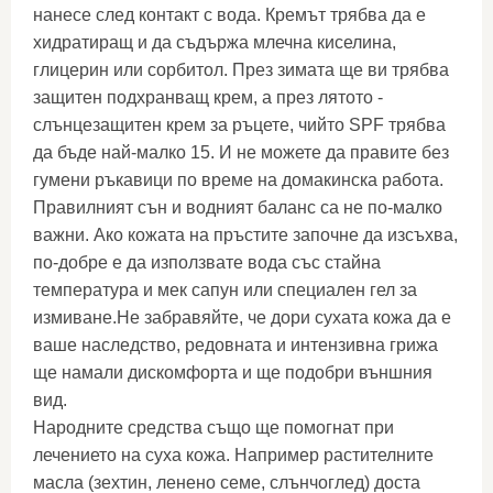
нанесе след контакт с вода. Кремът трябва да е
хидратиращ и да съдържа млечна киселина,
глицерин или сорбитол. През зимата ще ви трябва
защитен подхранващ крем, а през лятото -
слънцезащитен крем за ръцете, чийто SPF трябва
да бъде най-малко 15. И не можете да правите без
гумени ръкавици по време на домакинска работа.
Правилният сън и водният баланс са не по-малко
важни. Ако кожата на пръстите започне да изсъхва,
по-добре е да използвате вода със стайна
температура и мек сапун или специален гел за
измиване.Не забравяйте, че дори сухата кожа да е
ваше наследство, редовната и интензивна грижа
ще намали дискомфорта и ще подобри външния
вид.
Народните средства също ще помогнат при
лечението на суха кожа. Например растителните
масла (зехтин, ленено семе, слънчоглед) доста