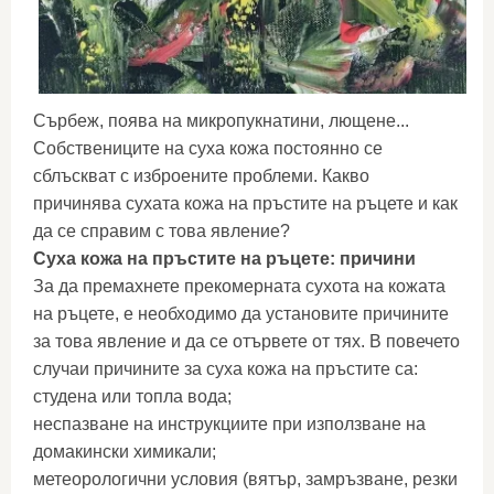
Сърбеж, поява на микропукнатини, лющене...
Собствениците на суха кожа постоянно се
сблъскват с изброените проблеми. Какво
причинява сухата кожа на пръстите на ръцете и как
да се справим с това явление?
Суха кожа на пръстите на ръцете: причини
За да премахнете прекомерната сухота на кожата
на ръцете, е необходимо да установите причините
за това явление и да се отървете от тях. В повечето
случаи причините за суха кожа на пръстите са:
студена или топла вода;
неспазване на инструкциите при използване на
домакински химикали;
метеорологични условия (вятър, замръзване, резки