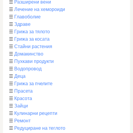
☰
Разширени вени
☰
Лечение на хемороиди
☰
Главоболие
☰
Здраве
☰
Грижа за тялото
☰
Грижа за косата
☰
Стайни растения
☰
Домакинство
☰
Пухкави продукти
☰
Водопровод
☰
Деца
☰
Грижа за пчелите
☰
Прасета
☰
Красота
☰
Зайци
☰
Кулинарни рецепти
☰
Ремонт
☰
Редуциране на теглото