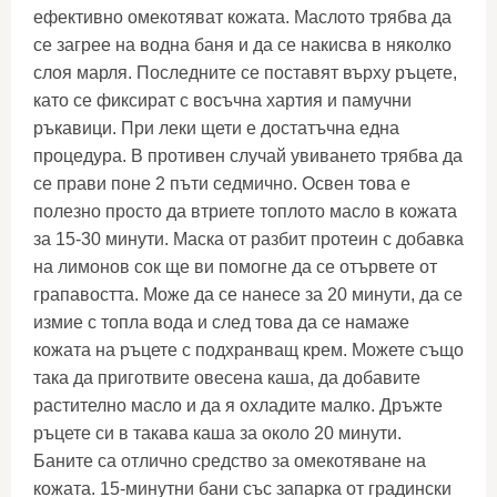
ефективно омекотяват кожата. Маслото трябва да
се загрее на водна баня и да се накисва в няколко
слоя марля. Последните се поставят върху ръцете,
като се фиксират с восъчна хартия и памучни
ръкавици. При леки щети е достатъчна една
процедура. В противен случай увиването трябва да
се прави поне 2 пъти седмично. Освен това е
полезно просто да втриете топлото масло в кожата
за 15-30 минути. Маска от разбит протеин с добавка
на лимонов сок ще ви помогне да се отървете от
грапавостта. Може да се нанесе за 20 минути, да се
измие с топла вода и след това да се намаже
кожата на ръцете с подхранващ крем. Можете също
така да приготвите овесена каша, да добавите
растително масло и да я охладите малко. Дръжте
ръцете си в такава каша за около 20 минути.
Баните са отлично средство за омекотяване на
кожата. 15-минутни бани със запарка от градински