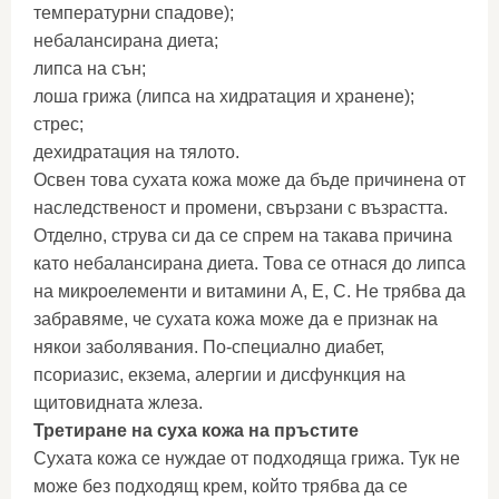
температурни спадове);
небалансирана диета;
липса на сън;
лоша грижа (липса на хидратация и хранене);
стрес;
дехидратация на тялото.
Освен това сухата кожа може да бъде причинена от
наследственост и промени, свързани с възрастта.
Отделно, струва си да се спрем на такава причина
като небалансирана диета. Това се отнася до липса
на микроелементи и витамини А, Е, С. Не трябва да
забравяме, че сухата кожа може да е признак на
някои заболявания. По-специално диабет,
псориазис, екзема, алергии и дисфункция на
щитовидната жлеза.
Третиране на суха кожа на пръстите
Сухата кожа се нуждае от подходяща грижа. Тук не
може без подходящ крем, който трябва да се