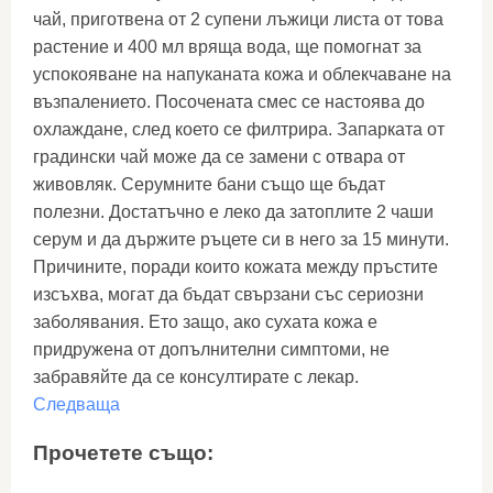
чай, приготвена от 2 супени лъжици листа от това
растение и 400 мл вряща вода, ще помогнат за
успокояване на напуканата кожа и облекчаване на
възпалението. Посочената смес се настоява до
охлаждане, след което се филтрира. Запарката от
градински чай може да се замени с отвара от
живовляк. Серумните бани също ще бъдат
полезни. Достатъчно е леко да затоплите 2 чаши
серум и да държите ръцете си в него за 15 минути.
Причините, поради които кожата между пръстите
изсъхва, могат да бъдат свързани със сериозни
заболявания. Ето защо, ако сухата кожа е
придружена от допълнителни симптоми, не
забравяйте да се консултирате с лекар.
Следваща
Прочетете също: