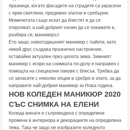
празници, когато фасадите на сградите са украсени
с ярки светлини, предимно златни и сребърни.
Момичетата също искат да блестят и да се
открояват, а най-добрият начин да се покажете е,
разбира се, маникюрът.
Ето защо, новогодишният маникюр с пайети, като
никой друг, създава празнично настроение,
оставайки актуален през цялата зима. Зимният
маникюр с искри на снимката по-долу е направен с
помощта на специални лакове с блясък. Трябва да
се запасите с няколко опции в сребро и злато, за да
направите най-добрия маникюр за Нова година.
НОВ КОЛЕДЕН МАНИКЮР 2020
СЪС СНИМКА НА ЕЛЕНИ
Коледа винаги е съпроводена с определени
промени в интериора и декорациите на определена
тема. Така че защо не изобразите коледното