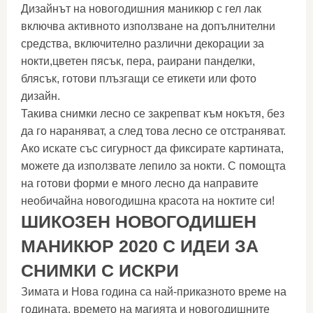
Дизайнът на новогодишния маникюр с гел лак
включва активното използване на допълнителни
средства, включително различни декорации за
нокти,цветен пясък, пера, раирани панделки,
блясък, готови плъзгащи се етикети или фото
дизайн.
Такива снимки лесно се закрепват към нокътя, без
да го нараняват, а след това лесно се отстраняват.
Ако искате със сигурност да фиксирате картината,
можете да използвате лепило за нокти. С помощта
на готови форми е много лесно да направите
необичайна новогодишна красота на ноктите си!
ШИКОЗЕН НОВОГОДИШЕН
МАНИКЮР 2020 С ИДЕИ ЗА
СНИМКИ С ИСКРИ
Зимата и Нова година са най-приказното време на
годината, времето на магията и новогодишните