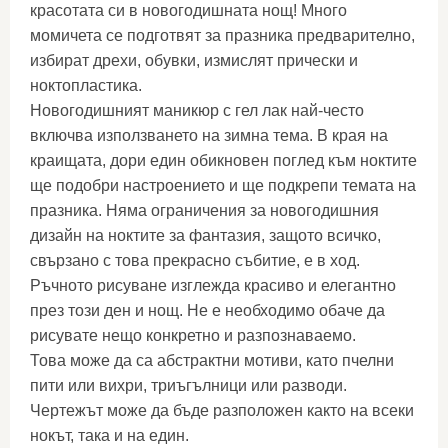
красотата си в новогодишната нощ! Много
момичета се подготвят за празника предварително,
избират дрехи, обувки, измислят прически и
ноктопластика.
Новогодишният маникюр с гел лак най-често
включва използването на зимна тема. В края на
краищата, дори един обикновен поглед към ноктите
ще подобри настроението и ще подкрепи темата на
празника. Няма ограничения за новогодишния
дизайн на ноктите за фантазия, защото всичко,
свързано с това прекрасно събитие, е в ход.
Ръчното рисуване изглежда красиво и елегантно
през този ден и нощ. Не е необходимо обаче да
рисувате нещо конкретно и разпознаваемо.
Това може да са абстрактни мотиви, като пчелни
пити или вихри, триъгълници или разводи.
Чертежът може да бъде разположен както на всеки
нокът, така и на един.