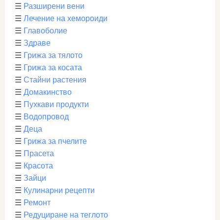
☰
Разширени вени
☰
Лечение на хемороиди
☰
Главоболие
☰
Здраве
☰
Грижа за тялото
☰
Грижа за косата
☰
Стайни растения
☰
Домакинство
☰
Пухкави продукти
☰
Водопровод
☰
Деца
☰
Грижа за пчелите
☰
Прасета
☰
Красота
☰
Зайци
☰
Кулинарни рецепти
☰
Ремонт
☰
Редуциране на теглото