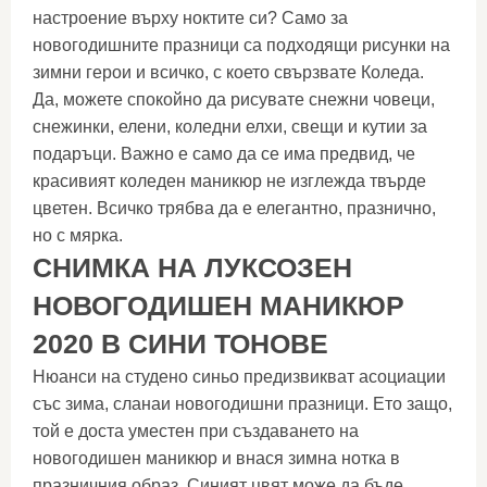
настроение върху ноктите си? Само за
новогодишните празници са подходящи рисунки на
зимни герои и всичко, с което свързвате Коледа.
Да, можете спокойно да рисувате снежни човеци,
снежинки, елени, коледни елхи, свещи и кутии за
подаръци. Важно е само да се има предвид, че
красивият коледен маникюр не изглежда твърде
цветен. Всичко трябва да е елегантно, празнично,
но с мярка.
СНИМКА НА ЛУКСОЗЕН
НОВОГОДИШЕН МАНИКЮР
2020 В СИНИ ТОНОВЕ
Нюанси на студено синьо предизвикват асоциации
със зима, сланаи новогодишни празници. Ето защо,
той е доста уместен при създаването на
новогодишен маникюр и внася зимна нотка в
празничния образ. Синият цвят може да бъде