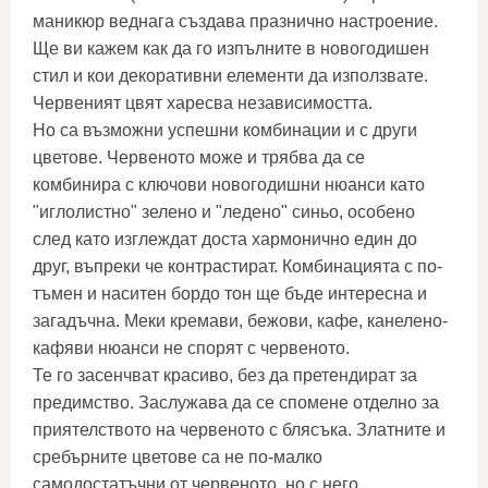
маникюр веднага създава празнично настроение.
Ще ви кажем как да го изпълните в новогодишен
стил и кои декоративни елементи да използвате.
Червеният цвят харесва независимостта.
Но са възможни успешни комбинации и с други
цветове. Червеното може и трябва да се
комбинира с ключови новогодишни нюанси като
"иглолистно" зелено и "ледено" синьо, особено
след като изглеждат доста хармонично един до
друг, въпреки че контрастират. Комбинацията с по-
тъмен и наситен бордо тон ще бъде интересна и
загадъчна. Меки кремави, бежови, кафе, канелено-
кафяви нюанси не спорят с червеното.
Те го засенчват красиво, без да претендират за
предимство. Заслужава да се спомене отделно за
приятелството на червеното с блясъка. Златните и
сребърните цветове са не по-малко
самодостатъчни от червеното, но с него