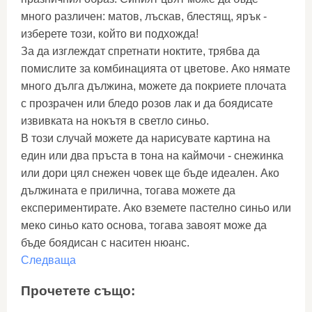
много различен: матов, лъскав, блестящ, ярък -
изберете този, който ви подхожда!
За да изглеждат спретнати ноктите, трябва да
помислите за комбинацията от цветове. Ако нямате
много дълга дължина, можете да покриете плочата
с прозрачен или бледо розов лак и да боядисате
извивката на нокътя в светло синьо.
В този случай можете да нарисувате картина на
един или два пръста в тона на каймочи - снежинка
или дори цял снежен човек ще бъде идеален. Ако
дължината е прилична, тогава можете да
експериментирате. Ако вземете пастелно синьо или
меко синьо като основа, тогава завоят може да
бъде боядисан с наситен нюанс.
Следваща
Прочетете също: