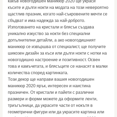
какъв новогодишен маникюр 2020 ще украси
късите и дълги нокти на модата на този невероятно
щастлив празник, когато най-съкровените мечти се
сбъдват и има надежда за най-доброто.
Използването на кристали и блясък създава
уникално изкуство за нокти без специални
допълнителни детайли, а ако новогодишният
маникюр се извършва от специалист, ще получите
шикозен дизайн за къси или дълги нокти с нотки на
новогодишно настроение и позитивност. Освен
това и камъчетата, и блясъците се нанасят в малки
количества според картинката.
Този декор ще направи вашия новогодишен
маникюр 2020 ярък, интересен и наистина
празничен. От кристали и пайети с различни
размери и форми можете да оформите ленти,
триъгълници, да украсите части от нокътя в
геометрични фигури или да украсите картина или