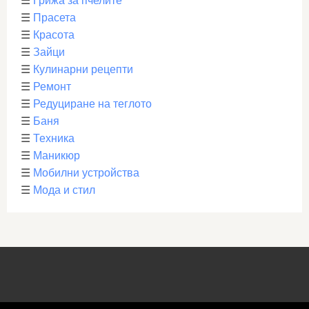
☰
Грижа за пчелите
☰
Прасета
☰
Красота
☰
Зайци
☰
Кулинарни рецепти
☰
Ремонт
☰
Редуциране на теглото
☰
Баня
☰
Техника
☰
Маникюр
☰
Мобилни устройства
☰
Мода и стил