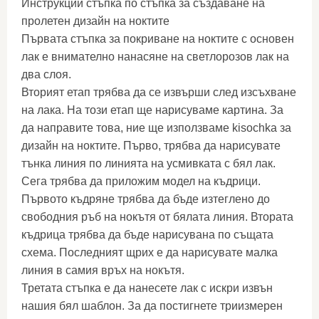
Инструкции стъпка по стъпка за създаване на
пролетен дизайн на ноктите
Първата стъпка за покриване на ноктите с основен
лак е внимателно нанасяне на светлорозов лак на
два слоя.
Вторият етап трябва да се извърши след изсъхване
на лака. На този етап ще нарисуваме картина. За
да направите това, ние ще използваме kisochka за
дизайн на ноктите. Първо, трябва да нарисувате
тънка линия по линията на усмивката с бял лак.
Сега трябва да приложим модел на къдрици.
Първото къдряне трябва да бъде изтеглено до
свободния ръб на нокътя от бялата линия. Втората
къдрица трябва да бъде нарисувана по същата
схема. Последният щрих е да нарисувате малка
линия в самия връх на нокътя.
Третата стъпка е да нанесете лак с искри извън
нашия бял шаблон. За да постигнете триизмерен