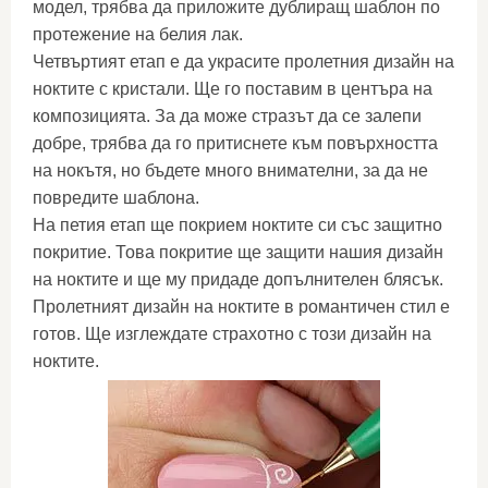
модел, трябва да приложите дублиращ шаблон по
протежение на белия лак.
Четвъртият етап е да украсите пролетния дизайн на
ноктите с кристали. Ще го поставим в центъра на
композицията. За да може стразът да се залепи
добре, трябва да го притиснете към повърхността
на нокътя, но бъдете много внимателни, за да не
повредите шаблона.
На петия етап ще покрием ноктите си със защитно
покритие. Това покритие ще защити нашия дизайн
на ноктите и ще му придаде допълнителен блясък.
Пролетният дизайн на ноктите в романтичен стил е
готов. Ще изглеждате страхотно с този дизайн на
ноктите.