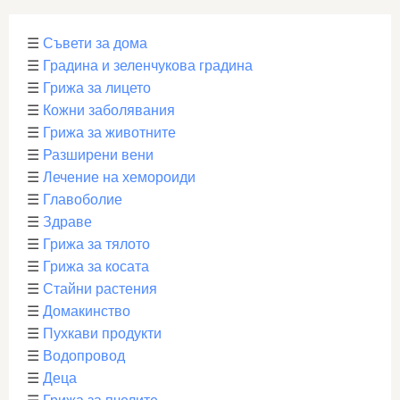
☰
Съвети за дома
☰
Градина и зеленчукова градина
☰
Грижа за лицето
☰
Кожни заболявания
☰
Грижа за животните
☰
Разширени вени
☰
Лечение на хемороиди
☰
Главоболие
☰
Здраве
☰
Грижа за тялото
☰
Грижа за косата
☰
Стайни растения
☰
Домакинство
☰
Пухкави продукти
☰
Водопровод
☰
Деца