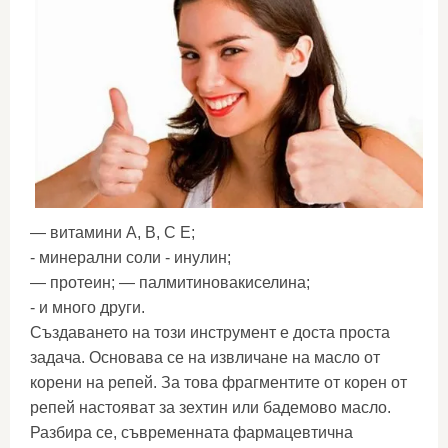
— витамини А, В, С Е;
- минерални соли - инулин;
— протеин; — палмитиновакиселина;
- и много други.
Създаването на този инструмент е доста проста
задача. Основава се на извличане на масло от
корени на репей. За това фрагментите от корен от
репей настояват за зехтин или бадемово масло.
Разбира се, съвременната фармацевтична