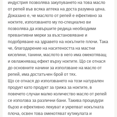
индустрия позволява закупуването на това масло
от репей във всяка аптека на доста разумна цена.
Доказано е, че маслото от репей е ефективно за
ноктите, използването му по-специално ви
позволява да извършите редица необходими
превантивни мерки за възстановяване и
подобряване на здравето на нокътните плочи. Така
че, благодарение на наситеността на мастни
киселини, танини, маслото в него има омекотяващ
и овлажняващ ефект върху ноктите. Що се отнася
до основните начини за използване на масло от
репей, има достатъчен брой от тях.
Що се отнася до използването на този натурален
продукт като продукт за грижа за ноктите, в
повечето случаи малко количество масло от репей
се използва за различни бани. Такива процедури
бързо и ефективно лекуват и укрепват нокътната
плоча, освен това омекотяват кутикулата и