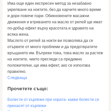
Има още един експресен метод за незабавно
укрепване на ноктите, без да харчите много време
и дори повече пари. Обикновените масажни
движения и втриването на масло от репей ще имат
по-добър ефект върху красотата и здравето на
всяка жена.
Маслото от репей за нокти ви позволява да се
отървете от много проблеми и да предотвратите
връщането им. Въпреки това, това масло за растеж
на ноктите, чиито прегледи са предимно
положителни, ще има ефект, ако се използва
правилно.
Следваща
Прочетете също:
Болести от кърлежи при хората- какви болести се
пренасят от кърлежи