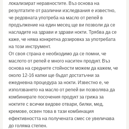
локализират неравностите. Въз основа на
резултатите от различни изследвания е известно,
че редовната употреба на масло от репей в
продължение на един месец ще ви позволи да се
насладите на здрави и здрави нокти. Трябва да се
каже, че няма конкретна дозировка за употребата
на този инструмент.
От своя страна е необходимо да се помни, че
маслото от репей е много наситен продукт. Въз
основа на средните стойности можем да кажем, че
около 12-16 капки ще бъдат достатъчни за
ежедневна процедура за нокти. Известно е, че
използването на масло от репей ви позволява да
комбинирате посочения продукт за грижа за
ноктите с всички видове отвари, билки, мед,
кремове, освен това в тази комбинация
ефективността на получената смес се увеличава
до голяма степен.