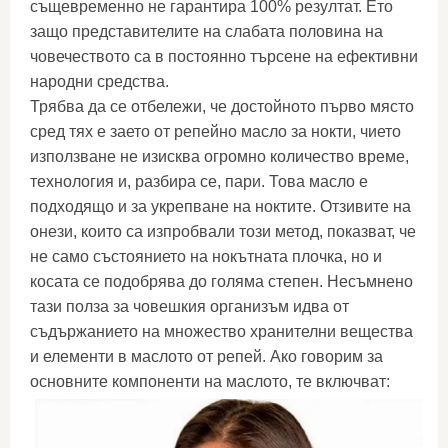
същевременно не гарантира 100% резултат. Ето
защо представителите на слабата половина на
човечеството са в постоянно търсене на ефективни
народни средства.
Трябва да се отбележи, че достойното първо място
сред тях е заето от репейно масло за нокти, чието
използване не изисква огромно количество време,
технология и, разбира се, пари. Това масло е
подходящо и за укрепване на ноктите. Отзивите на
онези, които са изпробвали този метод, показват, че
не само състоянието на нокътната плочка, но и
косата се подобрява до голяма степен. Несъмнено
тази полза за човешкия организъм идва от
съдържанието на множество хранителни вещества
и елементи в маслото от репей. Ако говорим за
основните компоненти на маслото, те включват: