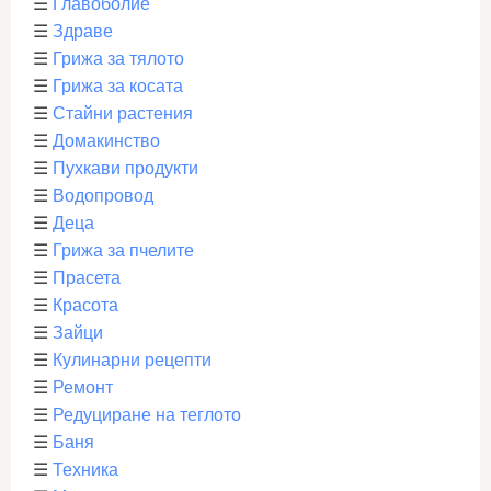
☰
Главоболие
☰
Здраве
☰
Грижа за тялото
☰
Грижа за косата
☰
Стайни растения
☰
Домакинство
☰
Пухкави продукти
☰
Водопровод
☰
Деца
☰
Грижа за пчелите
☰
Прасета
☰
Красота
☰
Зайци
☰
Кулинарни рецепти
☰
Ремонт
☰
Редуциране на теглото
☰
Баня
☰
Техника