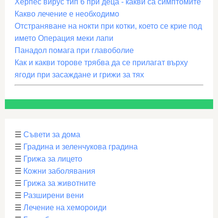
Херпес вирус тип 6 при деца - какви са симптомите
Какво лечение е необходимо
Отстраняване на нокти при котки, което се крие под
името Операция меки лапи
Панадол помага при главоболие
Как и какви торове трябва да се прилагат върху
ягоди при засаждане и грижи за тях
☰
Съвети за дома
☰
Градина и зеленчукова градина
☰
Грижа за лицето
☰
Кожни заболявания
☰
Грижа за животните
☰
Разширени вени
☰
Лечение на хемороиди