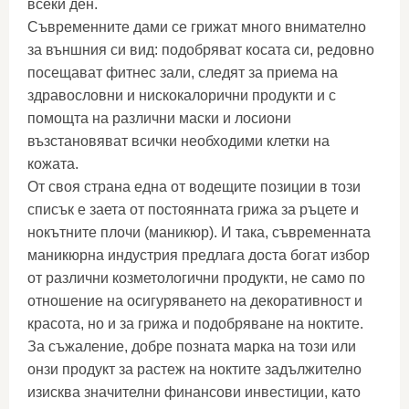
всеки ден.
Съвременните дами се грижат много внимателно
за външния си вид: подобряват косата си, редовно
посещават фитнес зали, следят за приема на
здравословни и нискокалорични продукти и с
помощта на различни маски и лосиони
възстановяват всички необходими клетки на
кожата.
От своя страна една от водещите позиции в този
списък е заета от постоянната грижа за ръцете и
нокътните плочи (маникюр). И така, съвременната
маникюрна индустрия предлага доста богат избор
от различни козметологични продукти, не само по
отношение на осигуряването на декоративност и
красота, но и за грижа и подобряване на ноктите.
За съжаление, добре позната марка на този или
онзи продукт за растеж на ноктите задължително
изисква значителни финансови инвестиции, като