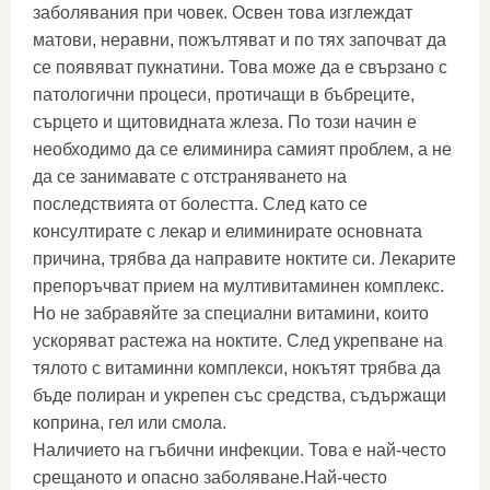
заболявания при човек. Освен това изглеждат
матови, неравни, пожълтяват и по тях започват да
се появяват пукнатини. Това може да е свързано с
патологични процеси, протичащи в бъбреците,
сърцето и щитовидната жлеза. По този начин е
необходимо да се елиминира самият проблем, а не
да се занимавате с отстраняването на
последствията от болестта. След като се
консултирате с лекар и елиминирате основната
причина, трябва да направите ноктите си. Лекарите
препоръчват прием на мултивитаминен комплекс.
Но не забравяйте за специални витамини, които
ускоряват растежа на ноктите. След укрепване на
тялото с витаминни комплекси, нокътят трябва да
бъде полиран и укрепен със средства, съдържащи
коприна, гел или смола.
Наличието на гъбични инфекции. Това е най-често
срещаното и опасно заболяване.Най-често