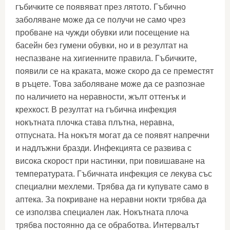
гъбичките се появяват през лятото. Гъбично
заболяване може да се получи не само чрез
пробване на чужди обувки или посещение на
басейн без гумени обувки, но и в резултат на
неспазване на хигиенните правила. Гъбичките,
появили се на краката, може скоро да се преместят
в ръцете. Това заболяване може да се разпознае
по наличието на неравности, жълт оттенък и
крехкост. В резултат на гъбична инфекция
нокътната плочка става плътна, неравна,
отпусната. На нокътя могат да се появят напречни
и надлъжни бразди. Инфекцията се развива с
висока скорост при настинки, при повишаване на
температурата. Гъбичната инфекция се лекува със
специални мехлеми. Трябва да ги купувате само в
аптека. За покриване на неравни нокти трябва да
се използва специален лак. Нокътната плоча
трябва постоянно да се обработва. Интервалът