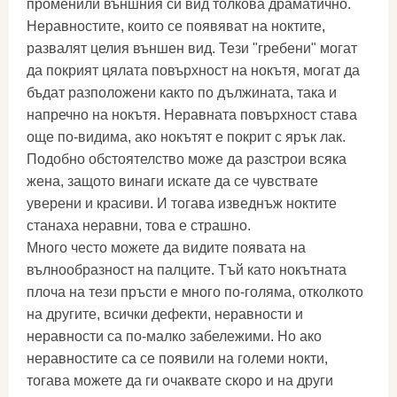
променили външния си вид толкова драматично.
Неравностите, които се появяват на ноктите,
развалят целия външен вид. Тези "гребени" могат
да покрият цялата повърхност на нокътя, могат да
бъдат разположени както по дължината, така и
напречно на нокътя. Неравната повърхност става
още по-видима, ако нокътят е покрит с ярък лак.
Подобно обстоятелство може да разстрои всяка
жена, защото винаги искате да се чувствате
уверени и красиви. И тогава изведнъж ноктите
станаха неравни, това е страшно.
Много често можете да видите появата на
вълнообразност на палците. Тъй като нокътната
плоча на тези пръсти е много по-голяма, отколкото
на другите, всички дефекти, неравности и
неравности са по-малко забележими. Но ако
неравностите са се появили на големи нокти,
тогава можете да ги очаквате скоро и на други