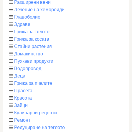
☰
Разширени вени
☰
Лечение на хемороиди
☰
Главоболие
☰
Здраве
☰
Грижа за тялото
☰
Грижа за косата
☰
Стайни растения
☰
Домакинство
☰
Пухкави продукти
☰
Водопровод
☰
Деца
☰
Грижа за пчелите
☰
Прасета
☰
Красота
☰
Зайци
☰
Кулинарни рецепти
☰
Ремонт
☰
Редуциране на теглото