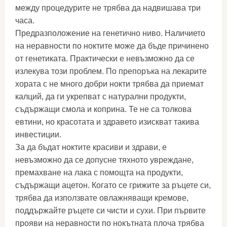
между процедурите не трябва да надвишава три
часа.
Предразположение на генетично ниво. Наличието
на неравности по ноктите може да бъде причинено
от генетиката. Практически е невъзможно да се
излекува този проблем. По препоръка на лекарите
хората с не много добри нокти трябва да приемат
калций, да ги укрепват с натурални продукти,
съдържащи смола и коприна. Те не са толкова
евтини, но красотата и здравето изискват такива
инвестиции.
За да бъдат ноктите красиви и здрави, е
невъзможно да се допусне тяхното увреждане,
премахване на лака с помощта на продукти,
съдържащи ацетон. Когато се грижите за ръцете си,
трябва да използвате овлажняващи кремове,
поддържайте ръцете си чисти и сухи. При първите
прояви на неравности по нокътната плоча трябва