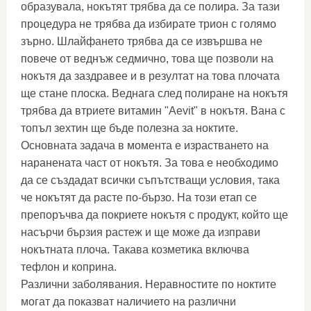
образувала, нокътят трябва да се полира. За тази
процедура не трябва да избирате трион с голямо
зърно. Шлайфането трябва да се извършва не
повече от веднъж седмично, това ще позволи на
нокътя да заздравее и в резултат на това плочата
ще стане плоска. Веднага след полиране на нокътя
трябва да втриете витамин "Aevit" в нокътя. Вана с
топъл зехтин ще бъде полезна за ноктите.
Основната задача в момента е израстването на
наранената част от нокътя. За това е необходимо
да се създадат всички съпътстващи условия, така
че нокътят да расте по-бързо. На този етап се
препоръчва да покриете нокътя с продукт, който ще
насърчи бързия растеж и ще може да изправи
нокътната плоча. Такава козметика включва
тефлон и коприна.
Различни заболявания. Неравностите по ноктите
могат да показват наличието на различни