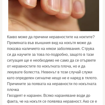
Какво може да причини неравностите на ноктите?
Промяната във външния вид на нокътя може да
показва наличието на някои заболявания. Струва
си да научите за това по-подробно, защото в тази
ситуация ще е необходимо не само да се отървете
от неравностите по нокътната плоча, но и да
лекувате болестта. Невенът в този случай служи
като определен сигналче нещо не е наред в тялото.
Причините за появата на неравности по нокътната
плочка
Гвоздеят е наранен. Всяко нараняване води до
факта, че на нокътя се появява неравност. Ако се е