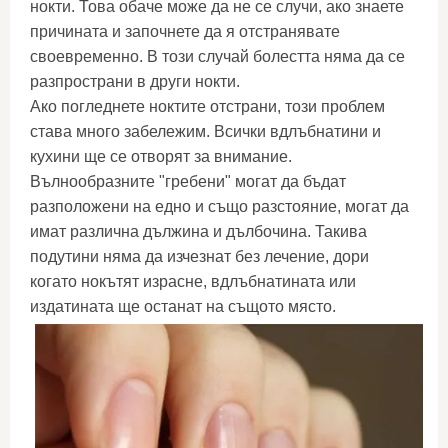
нокти. Това обаче може да не се случи, ако знаете
причината и започнете да я отстранявате
своевременно. В този случай болестта няма да се
разпространи в други нокти.
Ако погледнете ноктите отстрани, този проблем
става много забележим. Всички вдлъбнатини и
кухини ще се отворят за внимание.
Вълнообразните "гребени" могат да бъдат
разположени на едно и също разстояние, могат да
имат различна дължина и дълбочина. Такива
подутини няма да изчезнат без лечение, дори
когато нокътят израсне, вдлъбнатината или
издатината ще останат на същото място.