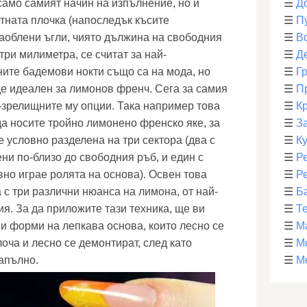
само самият начин на изпълнение, но и
☰
Д
тната плочка (напоследък късите
☰
П
заоблени ъгли, чиято дължина на свободния
☰
В
ри милиметра, се считат за най-
☰
Д
ите бадемови нокти също са на мода, но
☰
Г
де идеален за лимонов френч. Сега за самия
☰
П
й-зрелищните му опции. Така например това
☰
К
а носите тройно лимонено френско яке, за
☰
З
 условно разделена на три сектора (два с
☰
К
ни по-близо до свободния ръб, и един с
☰
Р
вно играе ролята на основа). Освен това
☰
Р
 с три различни нюанса на лимона, от най-
☰
Б
я. За да приложите тази техника, ще ви
☰
Т
и форми на лепкава основа, които лесно се
☰
М
оча и лесно се демонтират, след като
☰
М
апълно.
☰
М