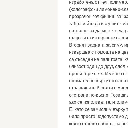
изработена от гел полимер
(холографски лимонено-зла
прозрачен гел финиш за "з
забравяйте да изсушите ма
напълно, за да можете да р
също така извършете оконч
Вторият вариант за симули
извършва с помощта на цвет
са съседни на палитрата, 
близост един до друг, след
пропит през тях. Именно с
внимателно върху нокътнат
страничните й ролки с масл
отстрани по-късно. Този ди
ако се използват гел-поли
Е, като се замислим върху 
било просто недопустимо д
която отново набира скоро