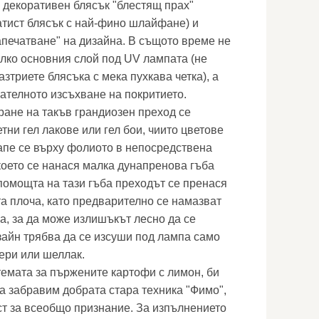
, декоративен блясък "блестящ прах"
тист блясък с най-фино шлайфане) и
апечатване" на дизайна. В същото време не
лко основния слой под UV лампата (не
азтриете блясъка с мека пухкава четка), а
ателното изсъхване на покритието.
ране на такъв грандиозен преход се
ни гел лакове или гел бои, чиито цветове
капе се върху фолиото в непосредствена
 което се нанася малка дунапренова гъба
 помощта на тази гъба преходът се пренася
а плоча, като предварително се намазват
а, за да може излишъкът лесно да се
зайн трябва да се изсуши под лампа само
мери или шеллак.
темата за пържените картофи с лимон, би
а забравим добрата стара техника "Фимо",
ст за всеобщо признание. За изпълнението