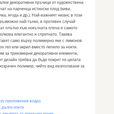
ални декоративни пръчици от художествена
ичат на парченца истински плод (киви,
лка, ягода и др.). Най-важният нюанс в този
 възможно най-тънко, в противен случай
гат плътно към нокътната плоча и самото
олкова елегантно и спретнато. Такива
ставят само върху полимерно яке с лимонов
н гел или акрил вместо лепило за нокти.
рим за триизмерни декоративни елементи,
ият дизайн трябва да бъде покрит по цялата
озрачен полимер, чийто вид еизползвани за
рху приложение водка
 дълги нокти
, рецепта за домашен коняк