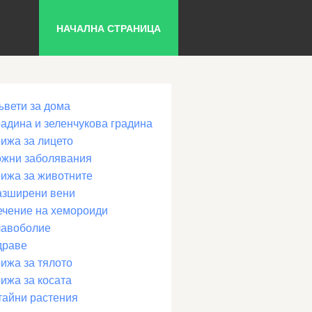
НАЧАЛНА СТРАНИЦА
ъвети за дома
радина и зеленчукова градина
рижа за лицето
ожни заболявания
рижа за животните
азширени вени
ечение на хемороиди
лавоболие
драве
ижа за тялото
ижа за косата
тайни растения