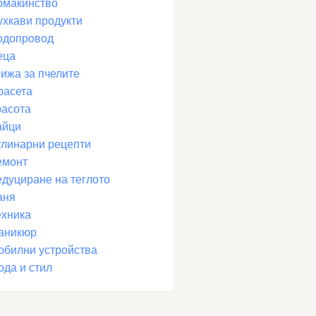
омакинство
ухкави продукти
одопровод
еца
рижа за пчелите
расета
расота
айци
улинарни рецепти
емонт
едуциране на теглото
аня
ехника
аникюр
обилни устройства
ода и стил