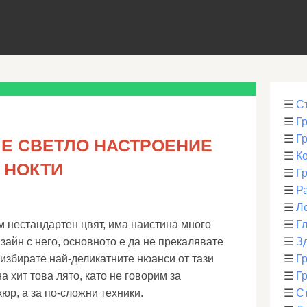
☰
С
☰
Г
☰
Г
 Е СВЕТЛО НАСТРОЕНИЕ
☰
К
 НОКТИ
☰
Г
☰
Р
☰
Л
 нестандартен цвят, има наистина много
☰
Г
зайн с него, основното е да не прекалявате
☰
З
 избирате най-деликатните нюанси от тази
☰
Гр
а хит това лято, като не говорим за
☰
Гр
юр, а за по-сложни техники.
☰
С