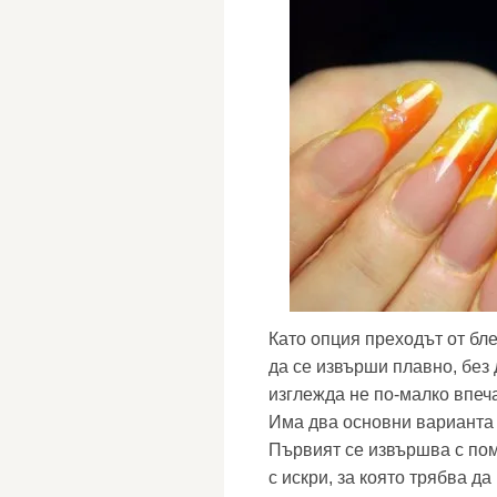
Като опция преходът от бл
да се извърши плавно, без 
изглежда не по-малко впеч
Има два основни варианта 
Първият се извършва с пом
с искри, за която трябва д