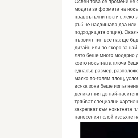
Освен това се промени не 
модата за формата на нокъ
правоъгълни нокти с леко 
ръб не надвишава два или т
подходящата опция). Овалн
първият тип все пак ще бъ
дизайн или по-скоро за на
лято беше много модерно д
което нокътната плоча беше
еднакъв размер, разположе
малко по-голям площ, усло
всяка зона беше изпълнена
деликатния до най-наситени
трябват специални хартиен
закрепват към нокътната пл
нанесеният слой изсъхне н