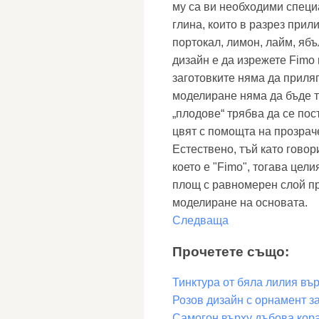
му са ви необходими специ
глина, които в разрез прил
портокал, лимон, лайм, ябъ
дизайн е да изрежете Fimo
заготовките няма да приля
моделиране няма да бъде т
„плодове“ трябва да се по
цвят с помощта на прозраче
Естествено, тъй като гово
което е "Fimo", тогава цел
площ с равномерен слой пр
моделиране на основата.
Следваща
Прочетете също:
Тинктура от бяла лилия въ
Розов дизайн с орнамент за
Самогон върху дъбова кора