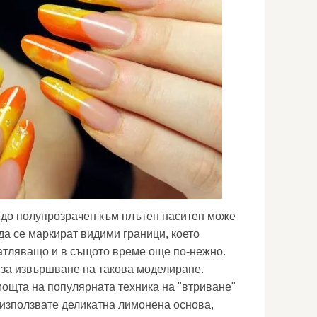
едо полупрозрачен към плътен наситен може
да се маркират видими граници, което
атляващо и в същото време още по-нежно.
за извършване на такова моделиране.
ощта на популярната техника на "втриване"
а използвате деликатна лимонена основа,