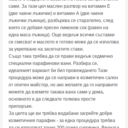
сами. За тази цел маслен разтвор на витамин Е
(две чаени лъжички) и витамин А (две чаени
лъжички лъжици), разбърква се старателно, след
което се добавя пресен лимонов сок (равен на
една маса лъжица). Още веднъж всички съставки
се смесват и маслото е готово може да се използва
за укрепване на засегнатите стави.
Също така трябва да се прави веднъж седмично
специални парафинови вани. Разбира се,
идеалният вариант би бил провеждането Тази
процедура може да се направи в козметичен салон
от опитен майстор, но ако желаете да го направите
можете да вземете такава вана сами у дома,
основното е да следвате толкова прости
препоръки.
За целта ще ви трябва водабани загрейте добре
козметичния парафин - за една процедура трябва
да се използват точно 200 грама суровина. Веднага