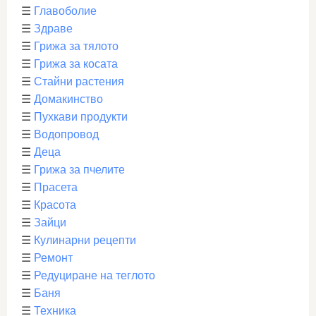
☰
Главоболие
☰
Здраве
☰
Грижа за тялото
☰
Грижа за косата
☰
Стайни растения
☰
Домакинство
☰
Пухкави продукти
☰
Водопровод
☰
Деца
☰
Грижа за пчелите
☰
Прасета
☰
Красота
☰
Зайци
☰
Кулинарни рецепти
☰
Ремонт
☰
Редуциране на теглото
☰
Баня
☰
Техника