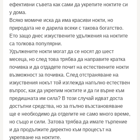
ефективни съвета как сами да укрепите ноктите си
у дома.
Всяко момиче иска да има красиви нокти, но
природата не е дарила всеки с такова богатство.
Ето защо днес изкуствените удължения на ноктите
са толкова популярни.
Удължените нокти могат да се носят до шест
месеца, но след това трябва да направите кратка
почивка и да отдадете почит на естествените нокти
възможност за почивка. След отстраняване на
изкуствения нокът той изглежда напълно естествен
въпрос, как да укрепим ноктите и да ги върне към
предишната им сила? В този случай идват доста
достъпни средства, но за пълно възстановяване
ще е необходимо да отделите не само много време,
но също и сили. Затова трябва да имате търпение
и да продължите директно към процесът на
укрепване на ноктите.