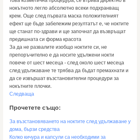
това козметична процедура, се втрива директно в
нокътното легло абсолютно всеки подхранващ
крем. Още след първата маска положителният
ефект ще бъде забележим резултатът е, че ноктите
ще станат по-здрави и ще започнат да възвръщат
предишната си форма красота
За да не развалите изобщо ноктите си, не
препоръчително е да носите удължени нокти
повече от шест месеца - след около шест месеца
след удължаване те трябва да бъдат премахнати и
да се извършат възстановителни процедури за
нокътните плочки.
Следваща
Прочетете също:
За възстановяването на ноктите след удължаване у
дома, бързи средства
Колко кичура и капсули са необходими за