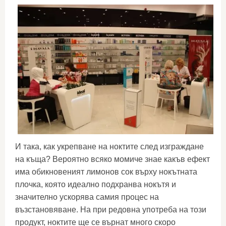
И така, как укрепване на ноктите след изграждане
на къща? Вероятно всяко момиче знае какъв ефект
има обикновеният лимонов сок върху нокътната
плочка, която идеално подхранва нокътя и
значително ускорява самия процес на
възстановяване. На при редовна употреба на този
продукт, ноктите ще се върнат много скоро