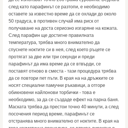
след като парафинът се разтопи, е необходимо
оставете за известно време да се охлади до около
50 градуса, в противен случай има риск от
получаване на доста сериозно изгаряне на кожата.
След парафин ще достигне правилната
температура, трябва много внимателно да
спуснете ноктите си в нея, след което ръцете се
протягат за две или три секунди и преди
парафинът да има време да се втвърди, се
поставят отново в сместа - тази процедура трябва
да се повтори пет пъти. В края на на дръжките се
носят специални памучни ръкавици, а отгоре
обикновени найлонови торбички - това е
необходимо, за да се създаде ефект на парна баня.
Маската трябва да престои точно 40 минути, а след
посочения период време, парафинът се
отстранява много внимателно от ноктите. В края на