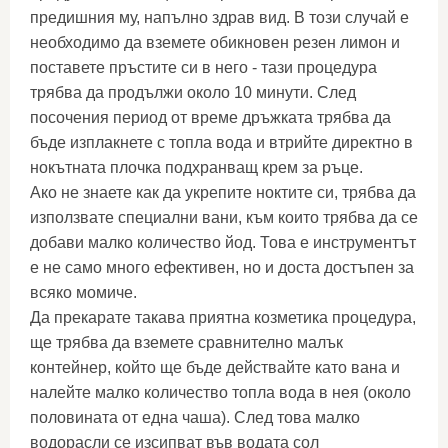
предишния му, напълно здрав вид. В този случай е
необходимо да вземете обикновен резен лимон и
поставете пръстите си в него - тази процедура
трябва да продължи около 10 минути. След
посочения период от време дръжката трябва да
бъде изплакнете с топла вода и втрийте директно в
нокътната плочка подхранващ крем за ръце.
Ако не знаете как да укрепите ноктите си, трябва да
използвате специални вани, към които трябва да се
добави малко количество йод. Това е инструментът
е не само много ефективен, но и доста достъпен за
всяко момиче.
Да прекарате такава приятна козметика процедура,
ще трябва да вземете сравнително малък
контейнер, който ще бъде действайте като вана и
налейте малко количество топла вода в нея (около
половината от една чаша). След това малко
водорасли се изсипват във водата сол