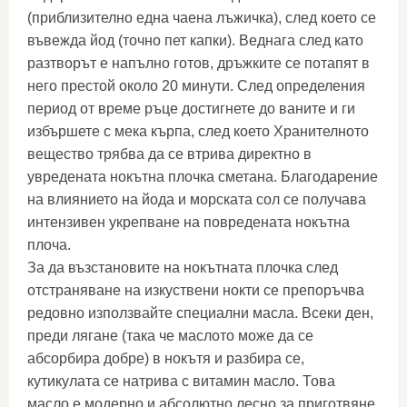
(приблизително една чаена лъжичка), след което се
въвежда йод (точно пет капки). Веднага след като
разтворът е напълно готов, дръжките се потапят в
него престой около 20 минути. След определения
период от време ръце достигнете до ваните и ги
избършете с мека кърпа, след което Хранителното
вещество трябва да се втрива директно в
увредената нокътна плочка сметана. Благодарение
на влиянието на йода и морската сол се получава
интензивен укрепване на повредената нокътна
плоча.
За да възстановите на нокътната плочка след
отстраняване на изкуствени нокти се препоръчва
редовно използвайте специални масла. Всеки ден,
преди лягане (така че маслото може да се
абсорбира добре) в нокътя и разбира се,
кутикулата се натрива с витамин масло. Това
масло е модерно и абсолютно лесно за приготвяне