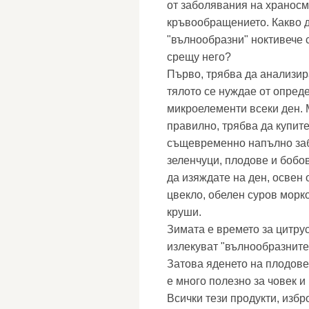
от заболявания на храносм
кръвообращението. Какво д
"вълнообразни" ноктивече 
срещу него?
Първо, трябва да анализира
тялото се нуждае от опред
микроелементи всеки ден. М
правилно, трябва да купите
същевременно напълно заб
зеленчуци, плодове и бобов
да изяждате на ден, освен 
цвекло, обелен суров морко
круши.
Зимата е времето за цитру
излекуват "вълнообразните"
Затова яденето на плодове 
е много полезно за човек и 
Всички тези продукти, избр