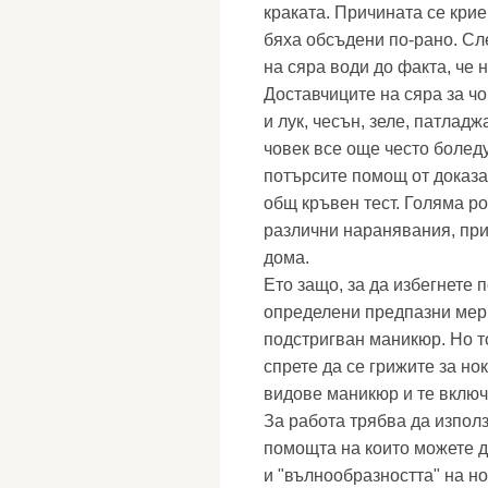
краката. Причината се кри
бяха обсъдени по-рано. Сл
на сяра води до факта, че 
Доставчиците на сяра за чо
и лук, чесън, зеле, патладж
човек все още често боледу
потърсите помощ от доказа
общ кръвен тест. Голяма ро
различни наранявания, пр
дома.
Ето защо, за да избегнете 
определени предпазни мерк
подстригван маникюр. Но т
спрете да се грижите за но
видове маникюр и те включ
За работа трябва да изпол
помощта на които можете д
и "вълнообразността" на н