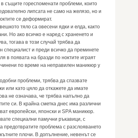
е в същите гореспоменати проблеми, които
едователно липсата не само на желязо, но и
ноктите се деформират.
вешкото тяло са овесени ядки и елда, както
ани. Но ако всичко е наред с храненето и
ва, тогава в този случай трябва да
н специалист и преди всичко да преминете
ля в появата на бразди по ноктите играят
ичинени по време на неправилен маникюр у
подобни проблеми, трябва да спазвате
и или като цяло да откажете да имате
ова не означава, че трябва напълно да
ктите си. В крайна сметка днес има различни
ват европейски, японски и SPA маникюр.
звате специални памучни ръкавици, с
а предотвратите проблема с разслояването
окътните плочи. В допълнение, невенът се