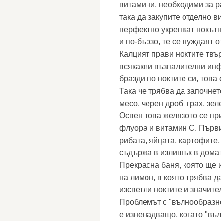
витамини, необходими за р
така да закупите отделно ви
перфектно укрепват нокътна
и по-бързо, те се нуждаят о
Калцият прави ноктите твър
всякакви възпалителни инф
бразди по ноктите си, това 
Така че трябва да започнет
месо, черен дроб, грах, зел
Освен това желязото се пр
флуора и витамин С. Първи
рибата, яйцата, картофите, 
съдържа в излишък в домат
Прекрасна баня, която ще и
на лимон, в която трябва д
изсветли ноктите и значите
Проблемът с "вълнообразнос
е изненадващо, когато "въл