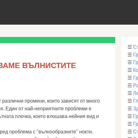
☰
С
☰
Г
☰
Г
УВАМЕ ВЪЛНИСТИТЕ
☰
К
☰
Г
☰
Р
☰
Л
 различни промени, които зависят от много
☰
Г
я. Един от най-неприятните проблеми е
☰
З
ътната плочка, което влошава нейния вид и
☰
Гр
☰
Гр
ред проблема с "вълнообразните" нокти.
☰
С