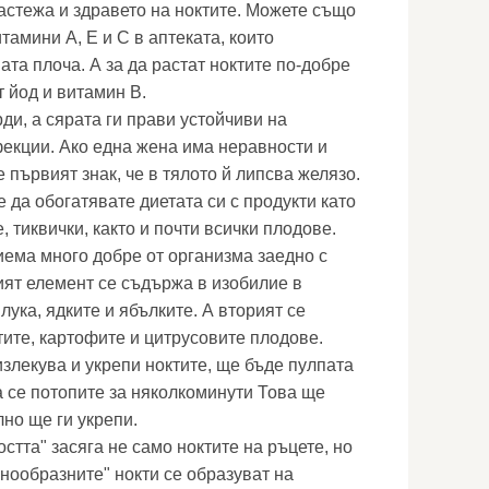
астежа и здравето на ноктите. Можете също
тамини А, Е и С в аптеката, които
та плоча. А за да растат ноктите по-добре
т йод и витамин В.
ди, а сярата ги прави устойчиви на
екции. Ако една жена има неравности и
е първият знак, че в тялото й липсва желязо.
е да обогатявате диетата си с продукти като
е, тиквички, както и почти всички плодове.
иема много добре от организма заедно с
ят елемент се съдържа в изобилие в
лука, ядките и ябълките. А вторият се
ите, картофите и цитрусовите плодове.
злекува и укрепи ноктите, ще бъде пулпата
а се потопите за няколкоминути Това ще
лно ще ги укрепи.
тта" засяга не само ноктите на ръцете, но
нообразните" нокти се образуват на