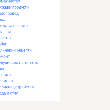
омакинство
ухкави продукти
одопровод
еца
рижа за пчелите
расета
расота
айци
улинарни рецепти
емонт
едуциране на теглото
аня
ехника
аникюр
обилни устройства
ода и стил