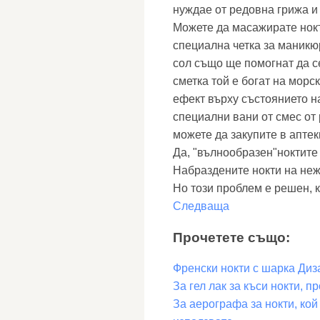
нуждае от редовна грижа и
Можете да масажирате нокти
специална четка за маникюр
сол също ще помогнат да се
сметка той е богат на мор
ефект върху състоянието н
специални вани от смес от 
можете да закупите в аптек
Да, "вълнообразен"ноктите
Набраздените нокти на неж
Но този проблем е решен, к
Следваща
Прочетете също:
Френски нокти с шарка Диз
За гел лак за къси нокти, 
За аерографа за нокти, кой