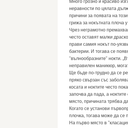
Много грозно и красиво изг
неравности по цялата дъл
причини за появата на този
грижа за нокътната плоча у
Чрез неграмотно премахван
често оставят малки драско
прави самия нокът по-уязв
бактерии. И тогава се появ
"вълнообразните" нокти. „В
неправилен маникюр, могат
Ще бъде по-трудно да се ре
пряко свързан със заболяв
косата и ноктите често пок
започва да пада, а ноктите
място, причината трябва да
Когато се установи първоп
плочка, тогава може да се
На първо място в "класация