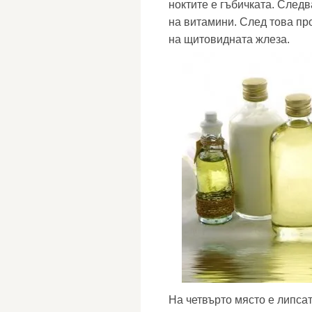
ноктите е гъбичката. След
на витамини. След това п
на щитовидната жлеза.
На четвърто място е липса