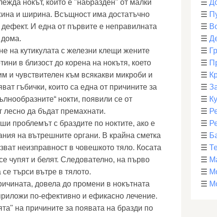
лежда нокът, който е "набразден" от малки
☰
Д
жина и ширина. Всъщност има достатъчно
☰
П
 дефект. И една от първите е неправилната
☰
В
 дома.
☰
Д
е на кутикулата с железни клещи жените
☰
Г
тини в близост до корена на нокътя, което
☰
П
им и чувствителен към всякакви микроби и
☰
К
яват гъбички, които са една от причините за
☰
З
ълнообразните“ нокти, появили се от
☰
К
 лесно да бъдат премахнати.
☰
Р
ши проблемът с браздите по ноктите, ако е
☰
Р
ания на вътрешните органи. В крайна сметка
☰
Б
азват неизправност в човешкото тяло. Косата
☰
Т
 се чупят и белят. Следователно, на първо
☰
М
 се търси вътре в тялото.
☰
М
ричината, довела до промени в нокътната
☰
М
 приложи по-ефективно и ефикасно лечение.
та" на причините за появата на бразди по