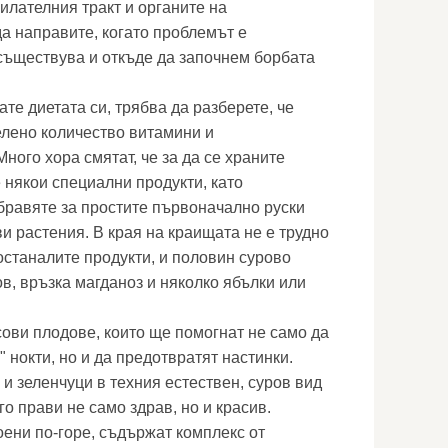
илателния тракт и органите на
а направите, когато проблемът е
съществува и откъде да започнем борбата
те диетата си, трябва да разберете, че
елено количество витамини и
ного хора смятат, че за да се храните
 някои специални продукти, като
равяте за простите първоначално руски
и растения. В края на краищата не е трудно
останалите продукти, и половин сурово
в, връзка магданоз и няколко ябълки или
сови плодове, които ще помогнат не само да
 нокти, но и да предотвратят настинки.
и зеленчуци в техния естествен, суров вид
го прави не само здрав, но и красив.
оени по-горе, съдържат комплекс от