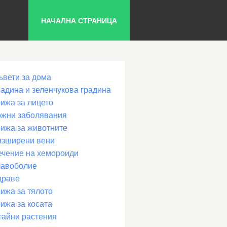
НАЧАЛНА СТРАНИЦА
ъвети за дома
радина и зеленчукова градина
рижа за лицето
ожни заболявания
рижа за животните
азширени вени
ечение на хемороиди
лавоболие
драве
ижа за тялото
ижа за косата
тайни растения