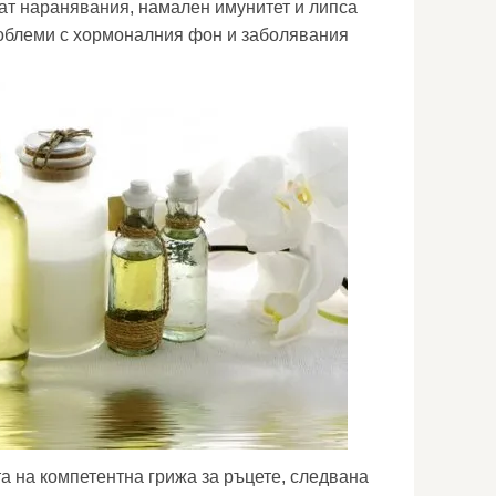
ват наранявания, намален имунитет и липса
роблеми с хормоналния фон и заболявания
та на компетентна грижа за ръцете, следвана