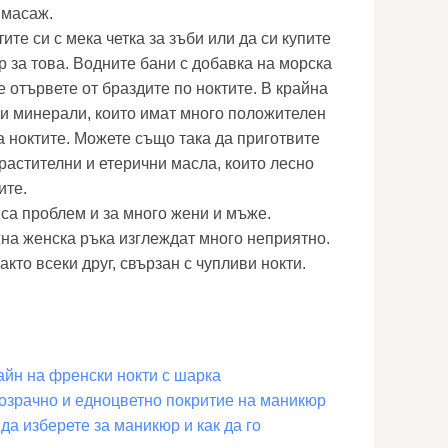
 масаж.
те си с мека четка за зъби или да си купите
 за това. Водните бани с добавка на морска
 отървете от браздите по ноктите. В крайна
ски минерали, които имат много положителен
а ноктите. Можете също така да приготвите
растителни и етерични масла, които лесно
ите.
 са проблем и за много жени и мъже.
на женска ръка изглеждат много неприятно.
акто всеки друг, свързан с чупливи нокти.
айн на френски нокти с шарка
прозрачно и едноцветно покритие на маникюр
 да изберете за маникюр и как да го