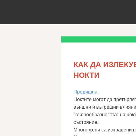
КАК ДА ИЗЛЕК
НОКТИ
Предишна
Ноктите могат да претърпят
външни и вътрешни влияни
"вълнообразността" на нок
състояние.
Много жени са изправени п