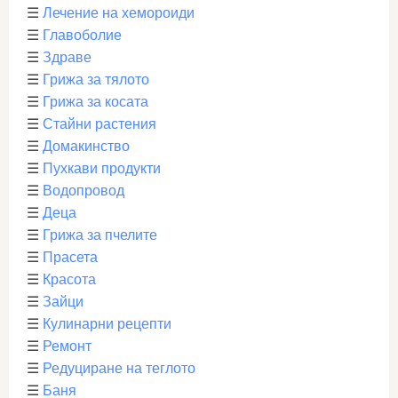
☰
Лечение на хемороиди
☰
Главоболие
☰
Здраве
☰
Грижа за тялото
☰
Грижа за косата
☰
Стайни растения
☰
Домакинство
☰
Пухкави продукти
☰
Водопровод
☰
Деца
☰
Грижа за пчелите
☰
Прасета
☰
Красота
☰
Зайци
☰
Кулинарни рецепти
☰
Ремонт
☰
Редуциране на теглото
☰
Баня