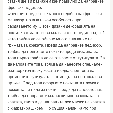
статия ще ви разкажем как правилно да направите
френски педикюр.
Френският педикюр е много подобен на френския
маникюр, но има някои особености при
създаването му. С този дизайн декорацията на
ноктите заема толкова малка част от педикюра, тъй
като трябва да се обърне много внимание на
грижата за краката. Преди да направите педикюр,
трябва да подготвите ноктите преди дизайна, за
това първо трябва да се отървете от кутикулата. За
да направите това, трябва да нанесете специален
разтворител върху косата и едва след това да
преместите кутикулата с помощта на портокалова
пръчка. След това оформете нокътната плочка с
помощта на пила за нокти. Преди да нанесете лак,
трябва да направите малък пилинг на кожата на
краката, както и да направите лек масаж на краката
с хидратиращ крем. По същия начин, както при