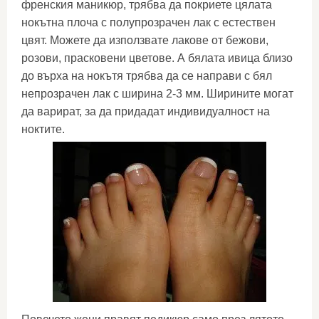
френския маникюр, трябва да покриете цялата
нокътна плоча с полупрозрачен лак с естествен
цвят. Можете да използвате лакове от бежови,
розови, прасковени цветове. А бялата ивица близо
до върха на нокътя трябва да се направи с бял
непрозрачен лак с ширина 2-3 мм. Ширините могат
да варират, за да придадат индивидуалност на
ноктите.