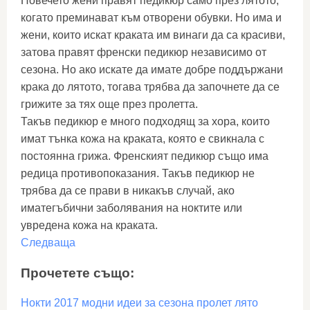
Повечето жени правят педикюр само през лятото,
когато преминават към отворени обувки. Но има и
жени, които искат краката им винаги да са красиви,
затова правят френски педикюр независимо от
сезона. Но ако искате да имате добре поддържани
крака до лятото, тогава трябва да започнете да се
грижите за тях още през пролетта.
Такъв педикюр е много подходящ за хора, които
имат тънка кожа на краката, която е свикнала с
постоянна грижа. Френският педикюр също има
редица противопоказания. Такъв педикюр не
трябва да се прави в никакъв случай, ако
иматегъбични заболявания на ноктите или
увредена кожа на краката.
Следваща
Прочетете също:
Нокти 2017 модни идеи за сезона пролет лято