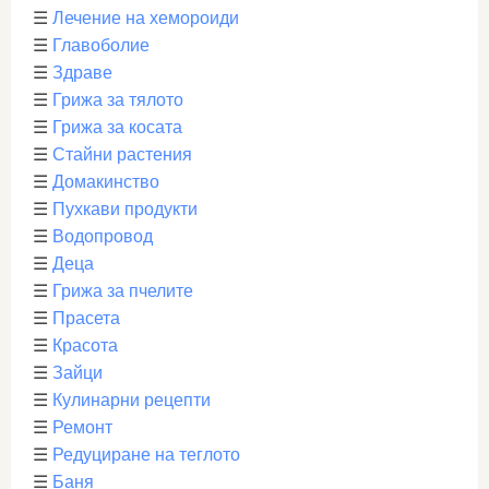
☰
Лечение на хемороиди
☰
Главоболие
☰
Здраве
☰
Грижа за тялото
☰
Грижа за косата
☰
Стайни растения
☰
Домакинство
☰
Пухкави продукти
☰
Водопровод
☰
Деца
☰
Грижа за пчелите
☰
Прасета
☰
Красота
☰
Зайци
☰
Кулинарни рецепти
☰
Ремонт
☰
Редуциране на теглото
☰
Баня