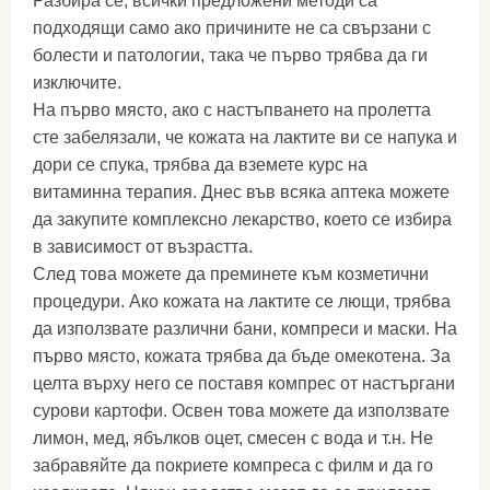
Разбира се, всички предложени методи са
подходящи само ако причините не са свързани с
болести и патологии, така че първо трябва да ги
изключите.
На първо място, ако с настъпването на пролетта
сте забелязали, че кожата на лактите ви се напука и
дори се спука, трябва да вземете курс на
витаминна терапия. Днес във всяка аптека можете
да закупите комплексно лекарство, което се избира
в зависимост от възрастта.
След това можете да преминете към козметични
процедури. Ако кожата на лактите се лющи, трябва
да използвате различни бани, компреси и маски. На
първо място, кожата трябва да бъде омекотена. За
целта върху него се поставя компрес от настъргани
сурови картофи. Освен това можете да използвате
лимон, мед, ябълков оцет, смесен с вода и т.н. Не
забравяйте да покриете компреса с филм и да го