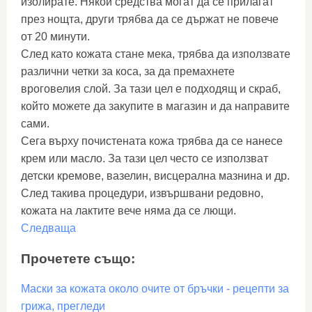
изолирате. Някои средства могат да се прилагат
през нощта, други трябва да се държат не повече
от 20 минути.
След като кожата стане мека, трябва да използвате
различни четки за коса, за да премахнете
вроговелия слой. За тази цел е подходящ и скраб,
който можете да закупите в магазин и да направите
сами.
Сега върху почистената кожа трябва да се нанесе
крем или масло. За тази цел често се използват
детски кремове, вазелин, висцерална мазнина и др.
След такива процедури, извършвани редовно,
кожата на лактите вече няма да се лющи.
Следваща
Прочетете също:
Маски за кожата около очите от бръчки - рецепти за
грижа, прегледи