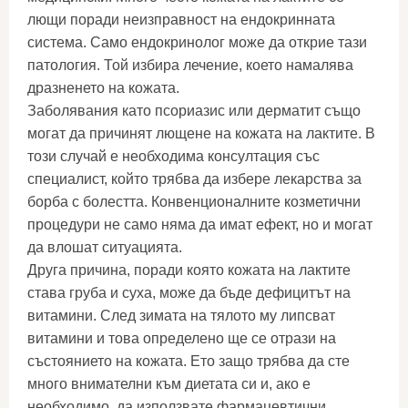
лющи поради неизправност на ендокринната
система. Само ендокринолог може да открие тази
патология. Той избира лечение, което намалява
дразненето на кожата.
Заболявания като псориазис или дерматит също
могат да причинят лющене на кожата на лактите. В
този случай е необходима консултация със
специалист, който трябва да избере лекарства за
борба с болестта. Конвенционалните козметични
процедури не само няма да имат ефект, но и могат
да влошат ситуацията.
Друга причина, поради която кожата на лактите
става груба и суха, може да бъде дефицитът на
витамини. След зимата на тялото му липсват
витамини и това определено ще се отрази на
състоянието на кожата. Ето защо трябва да сте
много внимателни към диетата си и, ако е
необходимо, да използвате фармацевтични