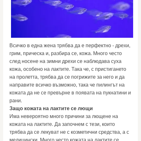
Всичко в една жена трябва да е перфектно - дрехи,
грим, прическа и, разбира се, кожа. Много често
след носене на зимни дрехи се наблюдава суха
кожа, особено на лактите. Така че, с пристигането
на пролетта, трябва да се погрижите за него и да
направите всичко възможно, така че пилингът на
кожата да не се превърне в появата на пукнатини и
рани.
Защо кожата на лактите се лющи
Има невероятно много причини за лющене на
кожата на лактите. Да започнем с тези, които
трябва да се лекуват не с козметични средства, а с
медицински. Много често кожата на лактите се